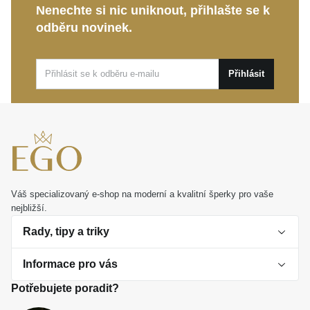
Nenechte si nic uniknout, přihlašte se k
Věnujte
MOISS prsten z bílého zlata
jako
odběru novinek.
nezapomenutelný dar plný emocí, nebo jím zasaďte
další krásný milník do vašeho vlastního života.
Přihlásit
Váš specializovaný e-shop na moderní a kvalitní šperky pro vaše
nejbližší.
Rady, tipy a triky
Informace pro vás
O perlách
Potřebujete poradit?
Jak vybrat perlový šperk
Doprava a platba Česká republika