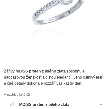
KOLEKCE
VŠE
O NÁS
BLOG
Vyberte region
Česko
Slovensko
Zářivý
MOISS prsten z bílého zlata
zosobňuje
nadčasovou ženskost a čistou eleganci. Jeho oslnivý lesk
a čiré detaily dokonale rozzáří váš každý den.
V nabídce také (2)
MOISS prsten z bílého zlata