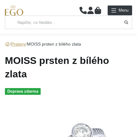
0
Menu
Hlavní kategorie
NÁHRDELNÍKY
Prsteny
MOISS prsten z bílého zlata
PŘÍVĚSKY
MOISS prsten z bílého
ŘETÍZKY
zlata
NÁRAMKY
Doprava zdarma
PRSTENY
NÁUŠNICE
SADY