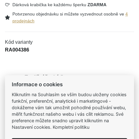
Dárková krabička ke každému šperku
ZDARMA
Potvrzenou objednávku si můžete vyzvednout osobně ve
4
prodejnách
Kód varianty
RA004386
Tradiční česká firma
Informace o cookies
Už od roku 2001 jsme součástí vašich příběhů
Kliknutím na Souhlasím se vším budou uloženy cookies
funkční, preferenční, analytické i marketingové -
Široký výběr produktů
dokážeme vám tak umožnit pohodlné používání webu,
Na našem e-shopu máte výběr z tisíců šperků
měřit funkčnost našeho webu i vás cílit reklamou. Své
preference můžete snadno upravit kliknutím na
Garance vysoké kvality
Nastavení cookies. Kompletní politiku
Certifikáty původu a kvality k vybraným šperkům