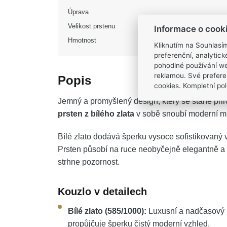
Úprava
Velikost prstenu
Informace o cook
Hmotnost
Kliknutím na Souhlasí
preferenční, analytic
pohodlné používání we
reklamou. Své prefere
Popis
cookies. Kompletní poli
Jemný a promyšlený design, který se stane př
prsten z bílého zlata
v sobě snoubí moderní mi
Bílé zlato dodává šperku vysoce sofistikovaný
Prsten působí na ruce neobyčejně elegantně a
strhne pozornost.
Kouzlo v detailech
Bílé zlato (585/1000):
Luxusní a nadčasový m
propůjčuje šperku čistý moderní vzhled.