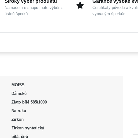
Široký výběr produktů
Garance vysoké kva
Na našem e-shopu máte výběr z
Certifikáty původu a kvali
tisíců šperků
vybraným šperkům
MOISS
Dámské
Zlato bílé 585/1000
Na ruku
Zirkon
Zirkon syntetický
bílá, čirá