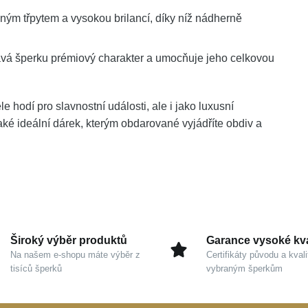
ým třpytem a vysokou brilancí, díky níž nádherně
vá šperku prémiový charakter a umocňuje jeho celkovou
e hodí pro slavnostní události, ale i jako luxusní
ké ideální dárek, kterým obdarované vyjádříte obdiv a
Široký výběr produktů
Garance vysoké kva
Na našem e-shopu máte výběr z
Certifikáty původu a kvali
tisíců šperků
vybraným šperkům