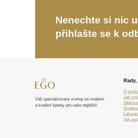
Nenechte si nic u
přihlašte se k od
Rady, 
O perlá
Jak vyb
Váš specializovaný e-shop na moderní
Dárková
a kvalitní šperky pro vaše nejbližší.
Smaltov
Laborat
Jak spr