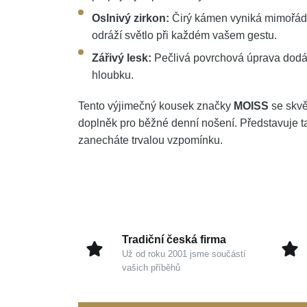
Oslnivý zirkon:
Čirý kámen vyniká mimořádn
odráží světlo při každém vašem gestu.
Zářivý lesk:
Pečlivá povrchová úprava dodá
hloubku.
Tento výjimečný kousek značky
MOISS
se skvěl
doplněk pro běžné denní nošení. Představuje ta
zanecháte trvalou vzpomínku.
Tradiční česká firma
Už od roku 2001 jsme součástí
vašich příběhů