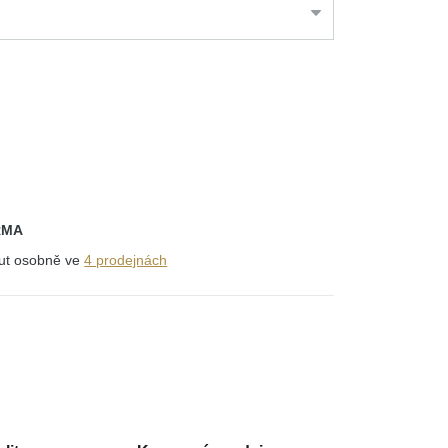
RMA
out osobně ve
4 prodejnách