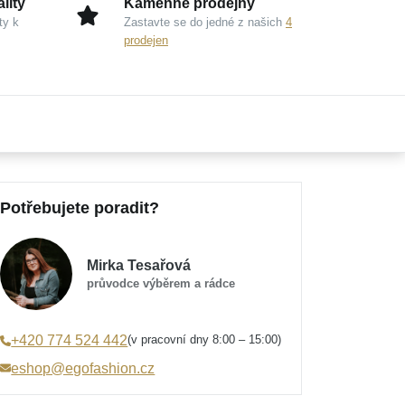
lity
Kamenné prodejny
ty k
Zastavte se do jedné z našich
4
prodejen
Potřebujete poradit?
Mirka Tesařová
průvodce výběrem a rádce
(v pracovní dny 8:00 – 15:00)
+420 774 524 442
eshop@egofashion.cz