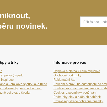
niknout,
běru novinek.
tipy a triky
Informace pro vás
ch
Doprava a platba Česká republika
rat perlový šperk
Obchodní podmínky
 inspirace
Reklamační řád
ané a korálkové šperky jako trend
Poučení o právu na odstoupení od sm
orní diamanty jsou budoucnost
Souhlas se zpracováním osobních úda
ávně pečovat o šperky
Cookies a podmínky používání
Podmínky slev a akčních nabídek
Projekt registrace ochranné známky