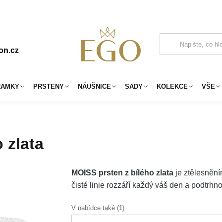
on.cz
RAMKY
PRSTENY
NÁUŠNICE
SADY
KOLEKCE
VŠE
 zlata
MOISS prsten z bílého zlata
je ztělesnění
čisté linie rozzáří každý váš den a podtrhn
V nabídce také (1)