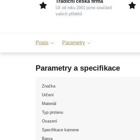
Tradiční česká firma
Už od roku 2001 jsme součástí
vašich příběhů
Popis
Parametry
Parametry a specifikace
Značka
Určení
Materiál
Typ prstenu
Osazení
Specifikace kamene
Barva