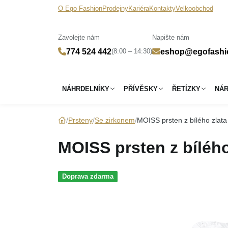
O Ego Fashion
Prodejny
Kariéra
Kontakty
Velkoobchod
Zavolejte nám
Napište nám
(8:00 – 14:30)
774 524 442
eshop@egofashi
NÁHRDELNÍKY
PŘÍVĚSKY
ŘETÍZKY
NÁ
Prsteny
Se zirkonem
MOISS prsten z bílého zlata
MOISS prsten z bílého
Doprava zdarma