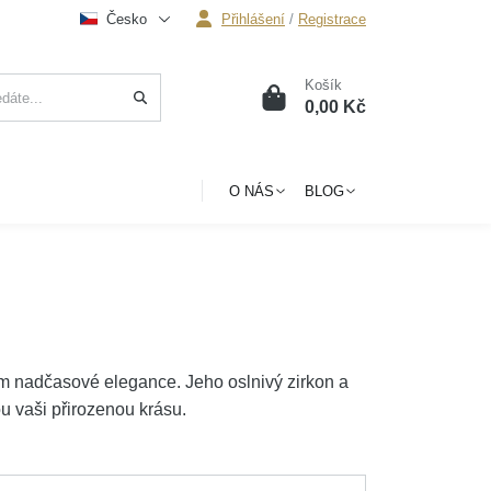
Česko
Přihlášení
/
Registrace
Košík
0
0,00 Kč
O NÁS
BLOG
m nadčasové elegance. Jeho oslnivý zirkon a
ou vaši přirozenou krásu.