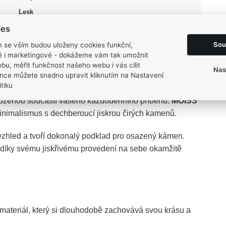
Lesk
59
ies
1,6 g
Sou
m se vším budou uloženy cookies funkční,
ké i marketingové - dokážeme vám tak umožnit
bu, měřit funkčnost našeho webu i vás cílit
Nas
nce můžete snadno upravit kliknutím na Nastavení
tiku
irozenou součástí vašeho každodenního příběhu.
MOISS
nimalismus s dechberoucí jiskrou čirých kamenů.
 vzhled a tvoří dokonalý podklad pro osazený kámen.
 díky svému jiskřivému provedení na sebe okamžitě
ateriál, který si dlouhodobě zachovává svou krásu a