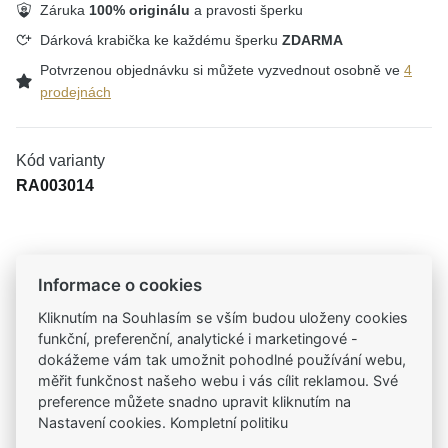
Záruka
100% originálu
a pravosti šperku
Dárková krabička ke každému šperku
ZDARMA
Potvrzenou objednávku si můžete vyzvednout osobně ve
4
prodejnách
Kód varianty
RA003014
Tradiční česká firma
Informace o cookies
Už od roku 2001 jsme součástí vašich příběhů
Kliknutím na Souhlasím se vším budou uloženy cookies
funkční, preferenční, analytické i marketingové -
Široký výběr produktů
dokážeme vám tak umožnit pohodlné používání webu,
Na našem e-shopu máte výběr z tisíců šperků
měřit funkčnost našeho webu i vás cílit reklamou. Své
preference můžete snadno upravit kliknutím na
Nastavení cookies. Kompletní politiku
Garance vysoké kvality