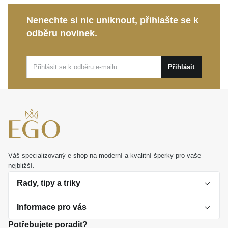
působil přirozeně, lehce a přitáhl pozornost svým
elegantním půvabem.
Nenechte si nic uniknout, přihlašte se k
odběru novinek.
Tento
MOISS prsten z bílého zlata
je stvořený pro
chvíle, kdy se chcete cítit opravdu výjimečně, a
představuje nádherný osobní dárek, který bude sdílet
Přihlásit
váš životní příběh dlouhé roky.
Váš specializovaný e-shop na moderní a kvalitní šperky pro vaše
nejbližší.
Rady, tipy a triky
Informace pro vás
O perlách
Potřebujete poradit?