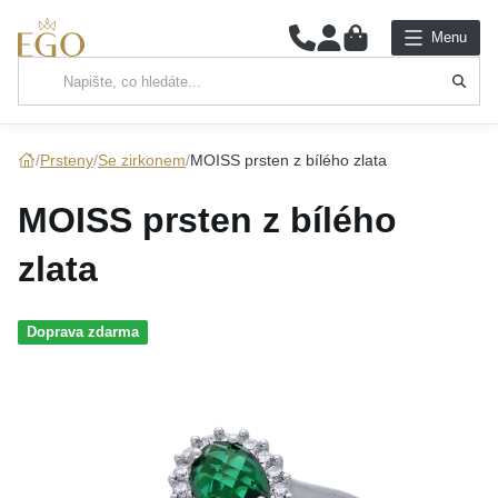
0
Menu
Hlavní kategorie
NÁHRDELNÍKY
Prsteny
Se zirkonem
MOISS prsten z bílého zlata
PŘÍVĚSKY
MOISS prsten z bílého
ŘETÍZKY
zlata
NÁRAMKY
Doprava zdarma
PRSTENY
NÁUŠNICE
SADY