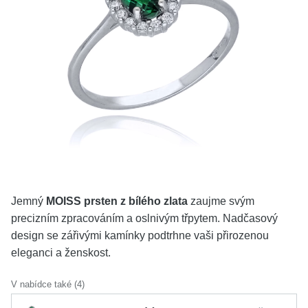
KOLEKCE
VŠE
O NÁS
BLOG
Vyberte region
Česko
Slovensko
Jemný
MOISS prsten z bílého zlata
zaujme svým
precizním zpracováním a oslnivým třpytem. Nadčasový
design se zářivými kamínky podtrhne vaši přirozenou
eleganci a ženskost.
V nabídce také (4)