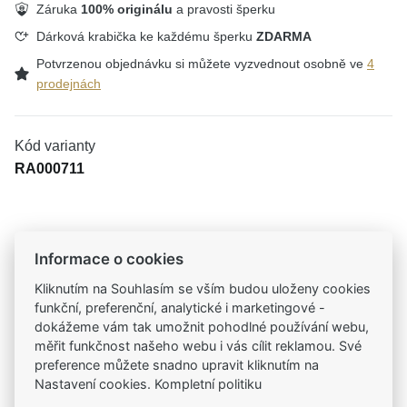
Záruka
100% originálu
a pravosti šperku
Dárková krabička ke každému šperku
ZDARMA
Potvrzenou objednávku si můžete vyzvednout osobně ve
4
prodejnách
Kód varianty
RA000711
Tradiční česká firma
Informace o cookies
Už od roku 2001 jsme součástí vašich příběhů
Kliknutím na Souhlasím se vším budou uloženy cookies
funkční, preferenční, analytické i marketingové -
Široký výběr produktů
dokážeme vám tak umožnit pohodlné používání webu,
Na našem e-shopu máte výběr z tisíců šperků
měřit funkčnost našeho webu i vás cílit reklamou. Své
preference můžete snadno upravit kliknutím na
Nastavení cookies. Kompletní politiku
Garance vysoké kvality