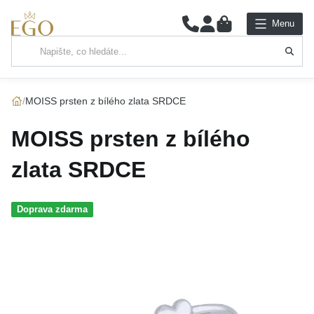
0
Menu
Hlavní kategorie
NÁHRDELNÍKY
MOISS prsten z bílého zlata SRDCE
PŘÍVĚSKY
MOISS prsten z bílého
ŘETÍZKY
zlata SRDCE
NÁRAMKY
Doprava zdarma
PRSTENY
NÁUŠNICE
SADY