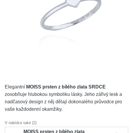
KOLEKCE
VŠE
O NÁS
BLOG
Vyberte region
Česko
Slovensko
Elegantní
MOISS prsten z bílého zlata SRDCE
zosobňuje hlubokou symboliku lásky. Jeho zářivý lesk a
nadčasový design z něj dělají dokonalého průvodce pro
vaše každodenní okamžiky.
V nabídce také (2)
MOISS prsten z bílého zlata