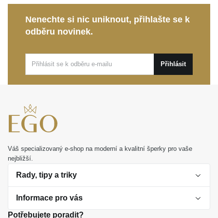
Tento nadčasový kousek je ideálním dárkem, jenž
Nenechte si nic uniknout, přihlašte se k
potěší blízkou osobu, nebo krásnou odměnou přímo
odběru novinek.
pro vás. S grácií doplní jak běžný denní outfit, tak i
slavnostní vzhled pro výjimečné události.
Přihlásit
Váš specializovaný e-shop na moderní a kvalitní šperky pro vaše
nejbližší.
Rady, tipy a triky
Informace pro vás
O perlách
Potřebujete poradit?