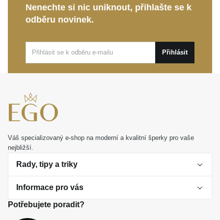
Nenechte si nic uniknout, přihlašte se k
gestu.
odběru novinek.
Velikost 48:
Decentní proporce ideální pro útlé
prsty, na kterých hladký motiv vynikne s naprostou
Přihlásit
grácií.
Tento klenot představuje dokonalou volbu pro
každodenní nošení i výjimečné události. Ať už hledáte
osobní talisman, nebo nezapomenutelný dárek, tento
prsten bude provázet vaše jedinečné životní příběhy s
nadčasovou noblesou.
Váš specializovaný e-shop na moderní a kvalitní šperky pro vaše
nejbližší.
Rady, tipy a triky
Informace pro vás
O perlách
Potřebujete poradit?
Jak vybrat perlový šperk
Doprava a platba Česká republika