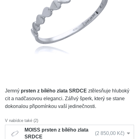
KOLEKCE
VŠE
O NÁS
BLOG
Vyberte region
Česko
Slovensko
Jemný
prsten z bílého zlata SRDCE
ztělesňuje hluboký
cit a nadčasovou eleganci. Zářivý šperk, který se stane
dokonalou připomínkou vaší jedinečnosti.
V nabídce také (2)
MOISS prsten z bílého zlata
2 850,00 Kč
SRDCE