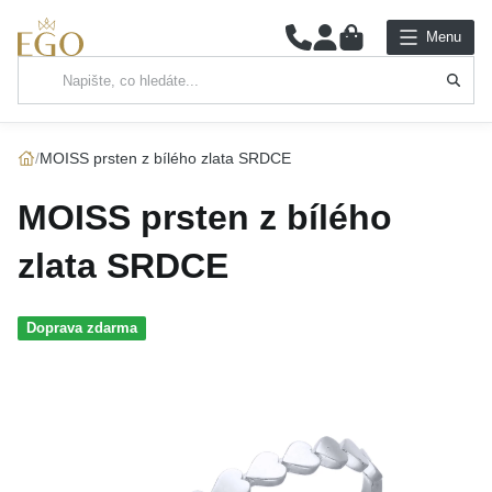
0
Menu
Hlavní kategorie
NÁHRDELNÍKY
MOISS prsten z bílého zlata SRDCE
PŘÍVĚSKY
MOISS prsten z bílého
ŘETÍZKY
zlata SRDCE
NÁRAMKY
Doprava zdarma
PRSTENY
NÁUŠNICE
SADY