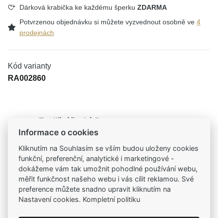
Dárková krabička ke každému šperku
ZDARMA
Potvrzenou objednávku si můžete vyzvednout osobně ve
4
prodejnách
Kód varianty
RA002860
Tradiční česká firma
Informace o cookies
Už od roku 2001 jsme součástí vašich příběhů
Kliknutím na Souhlasím se vším budou uloženy cookies
funkční, preferenční, analytické i marketingové -
Široký výběr produktů
dokážeme vám tak umožnit pohodlné používání webu,
Na našem e-shopu máte výběr z tisíců šperků
měřit funkčnost našeho webu i vás cílit reklamou. Své
preference můžete snadno upravit kliknutím na
Garance vysoké kvality
Nastavení cookies. Kompletní politiku
Certifikáty původu a kvality k vybraným šperkům