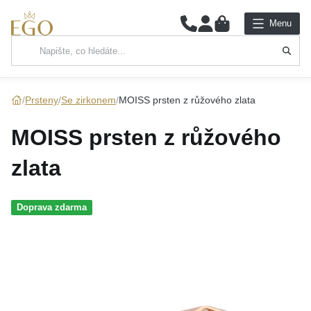
0
Menu
Hlavní kategorie
NÁHRDELNÍKY
Prsteny
Se zirkonem
MOISS prsten z růžového zlata
PŘÍVĚSKY
MOISS prsten z růžového
ŘETÍZKY
zlata
NÁRAMKY
Doprava zdarma
PRSTENY
NÁUŠNICE
SADY