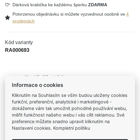
Dárková krabička ke každému šperku
ZDARMA
Potvrzenou objednávku si můžete vyzvednout osobně ve
4
prodejnách
Kód varianty
RA000693
Tradiční česká firma
Informace o cookies
Už od roku 2001 jsme součástí vašich příběhů
Kliknutím na Souhlasím se vším budou uloženy cookies
funkční, preferenční, analytické i marketingové -
Široký výběr produktů
dokážeme vám tak umožnit pohodlné používání webu,
Na našem e-shopu máte výběr z tisíců šperků
měřit funkčnost našeho webu i vás cílit reklamou. Své
preference můžete snadno upravit kliknutím na
Garance vysoké kvality
Nastavení cookies. Kompletní politiku
Certifikáty původu a kvality k vybraným šperkům