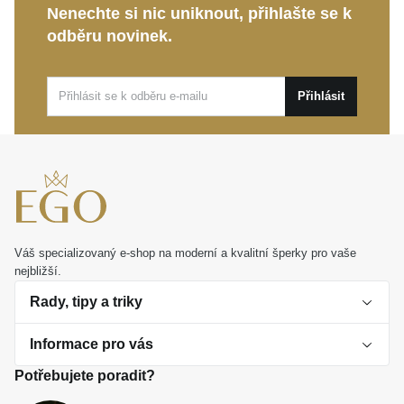
Rukopis MOISS:
Spojení vytříbeného vkusu a citu
Nenechte si nic uniknout, přihlašte se k
pro detail, které zaručuje pocity výjimečnosti.
odběru novinek.
Tento
MOISS prsten z růžového zlata
je dokonalou
volbou pro každodenní nošení i jako
Přihlásit
nezapomenutelný osobní dárek, který potěší. Stane
se tichým, ale zářivým společníkem pro všechny vaše
radostné okamžiky.
Váš specializovaný e-shop na moderní a kvalitní šperky pro vaše
nejbližší.
Rady, tipy a triky
Informace pro vás
O perlách
Potřebujete poradit?
Jak vybrat perlový šperk
Doprava a platba Česká republika