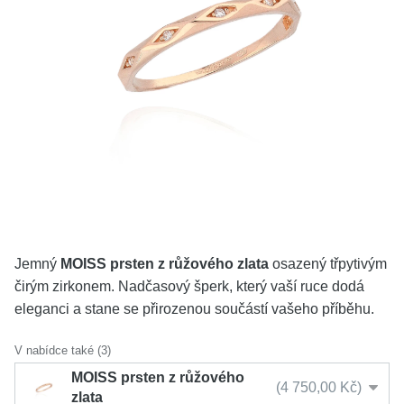
KOLEKCE
VŠE
O NÁS
BLOG
Vyberte region
Česko
Slovensko
Jemný
MOISS prsten z růžového zlata
osazený třpytivým
čirým zirkonem. Nadčasový šperk, který vaší ruce dodá
eleganci a stane se přirozenou součástí vašeho příběhu.
V nabídce také (3)
MOISS prsten z růžového
4 750,00 Kč
zlata