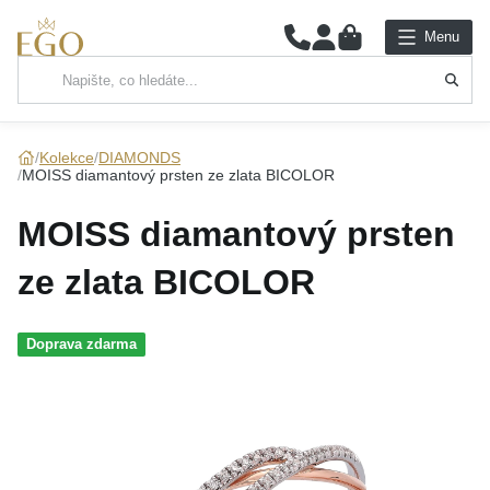
0
Menu
Hlavní kategorie
NÁHRDELNÍKY
Kolekce
DIAMONDS
MOISS diamantový prsten ze zlata BICOLOR
PŘÍVĚSKY
MOISS diamantový prsten
ŘETÍZKY
ze zlata BICOLOR
NÁRAMKY
Doprava zdarma
PRSTENY
NÁUŠNICE
SADY