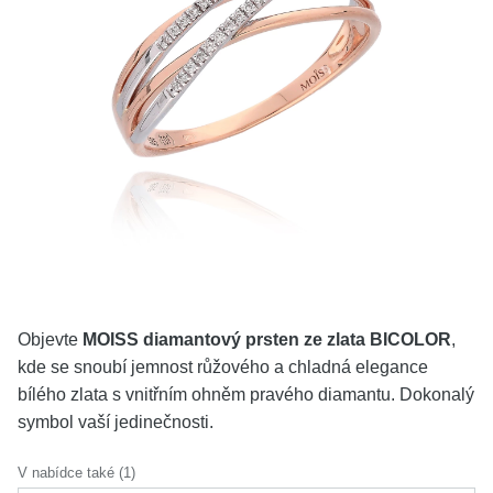
KOLEKCE
VŠE
O NÁS
BLOG
Vyberte region
Česko
Slovensko
Objevte
MOISS diamantový prsten ze zlata BICOLOR
,
kde se snoubí jemnost růžového a chladná elegance
bílého zlata s vnitřním ohněm pravého diamantu. Dokonalý
symbol vaší jedinečnosti.
V nabídce také (1)