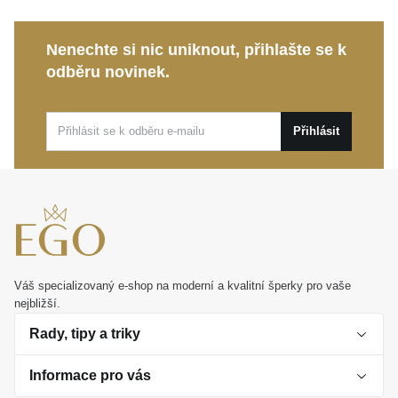
Prémiový lesk:
Vysoce leštěný povrch kovu
připomíná tekuté světlo obepínající drahokam, čímž
Nenechte si nic uniknout, přihlašte se k
umocňuje jeho exkluzivní charakter.
odběru novinek.
Šperk představuje nejen ztělesnění luxusu, ale i
investici do rodinného dědictví a symbol věčnosti. Je
Přihlásit
ideální volbou pro výjimečné životní okamžiky nebo
jako hluboce osobní dar, který vyjádří ty nejčistší
emoce.
Váš specializovaný e-shop na moderní a kvalitní šperky pro vaše
nejbližší.
Rady, tipy a triky
Informace pro vás
O perlách