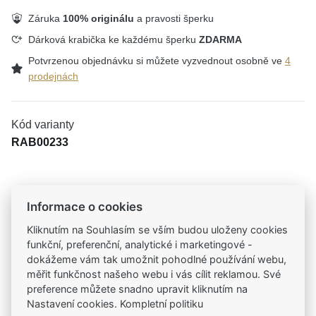
Záruka
100% originálu
a pravosti šperku
Dárková krabička ke každému šperku
ZDARMA
Potvrzenou objednávku si můžete vyzvednout osobně ve
4
prodejnách
Kód varianty
RAB00233
Tradiční česká firma
Informace o cookies
Už od roku 2001 jsme součástí vašich příběhů
Kliknutím na Souhlasím se vším budou uloženy cookies
funkční, preferenční, analytické i marketingové -
dokážeme vám tak umožnit pohodlné používání webu,
Široký výběr produktů
měřit funkčnost našeho webu i vás cílit reklamou. Své
Na našem e-shopu máte výběr z tisíců šperků
preference můžete snadno upravit kliknutím na
Nastavení cookies. Kompletní politiku