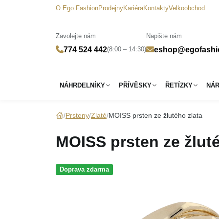
O Ego Fashion
Prodejny
Kariéra
Kontakty
Velkoobchod
Zavolejte nám
Napište nám
(8:00 – 14:30)
774 524 442
eshop@egofashi
NÁHRDELNÍKY
PŘÍVĚSKY
ŘETÍZKY
NÁ
Prsteny
Zlaté
MOISS prsten ze žlutého zlata
MOISS prsten ze žluté
Doprava zdarma