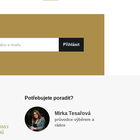
Přihlásit
Potřebujete poradit?
Mirka Tesařová
průvodce výběrem a
rádce
louvy
jů