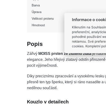
Barva
Úprava
Velikost prstenu
Informace o cook
Hmotnost
Kliknutím na Souhlasí
preferenční, analytic
pohodlné používání we
reklamou. Své prefere
Popis
cookies. Kompletní poli
Zářivý
MOISS prsten ze žlutého zlata
je nádh
elegance. Jeho hřejivý zlatavý odstín přiroze
pocit výjimečnosti.
Díky preciznímu zpracování a vysokému lesku př
přesně ten typ šperku, který si ráno nasadíte a 
nedílnou součástí.
Kouzlo v detailech