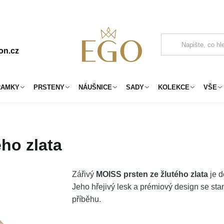
on.cz
RAMKY
PRSTENY
NÁUŠNICE
SADY
KOLEKCE
VŠE
ho zlata
Zářivý
MOISS prsten ze žlutého zlata
je d
Jeho hřejivý lesk a prémiový design se st
příběhu.