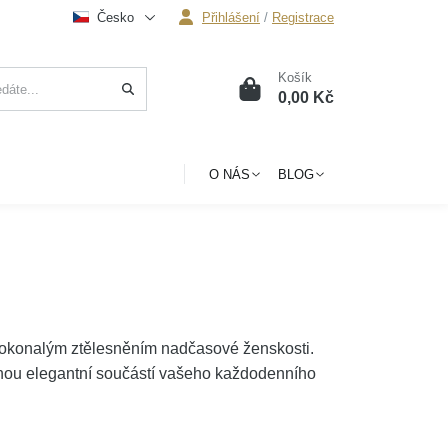
Česko
Přihlášení
/
Registrace
Košík
0
0,00 Kč
O NÁS
BLOG
okonalým ztělesněním nadčasové ženskosti.
anou elegantní součástí vašeho každodenního