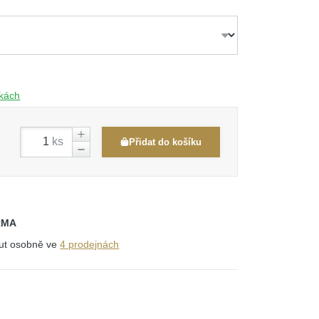
čkách
ks
Přidat do košíku
RMA
out osobně ve
4 prodejnách