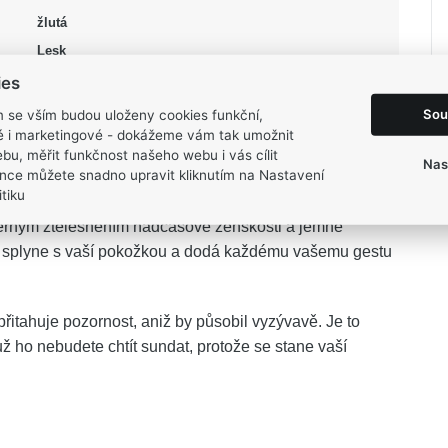
žlutá
Lesk
56, 58, 60, 62
ies
3,8 g
Sou
m se vším budou uloženy cookies funkční,
ké i marketingové - dokážeme vám tak umožnit
bu, měřit funkčnost našeho webu i vás cílit
Nas
nce můžete snadno upravit kliknutím na Nastavení
tiku
erným ztělesněním nadčasové ženskosti a jemné
ně splyne s vaší pokožkou a dodá každému vašemu gestu
itahuje pozornost, aniž by působil vyzývavě. Je to
už ho nebudete chtít sundat, protože se stane vaší