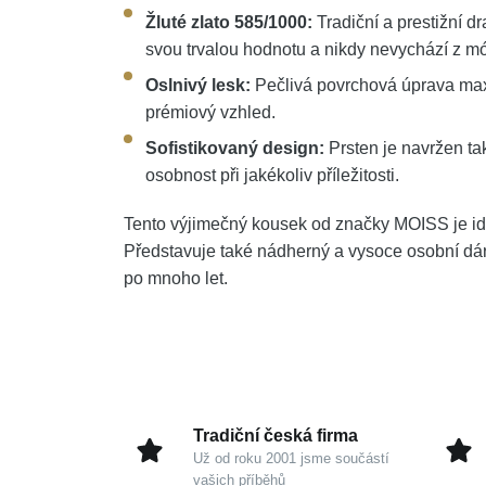
Žluté zlato 585/1000:
Tradiční a prestižní d
svou trvalou hodnotu a nikdy nevychází z m
Oslnivý lesk:
Pečlivá povrchová úprava maxi
prémiový vzhled.
Sofistikovaný design:
Prsten je navržen ta
osobnost při jakékoliv příležitosti.
Tento výjimečný kousek od značky MOISS je ideá
Představuje také nádherný a vysoce osobní dá
po mnoho let.
Tradiční česká firma
Už od roku 2001 jsme součástí
vašich příběhů