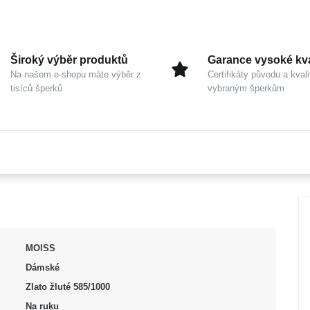
Široký výběr produktů
Garance vysoké kva
Na našem e-shopu máte výběr z
Certifikáty původu a kvali
tisíců šperků
vybraným šperkům
MOISS
Dámské
Zlato žluté 585/1000
Na ruku