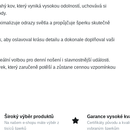
rahý kov, který vyniká vysokou odolností, uchovává si
ódy.
malizuje odrazy světla a propůjčuje šperku skutečně
k, aby oslavoval krásu detailu a dokonale doplňoval vaši
lní volbou pro denní nošení i slavnostnější události.
rek, který zaručeně potěší a zůstane cennou vzpomínkou
Široký výběr produktů
Garance vysoké kva
Na našem e-shopu máte výběr z
Certifikáty původu a kvali
tisíců šperků
vybraným šperkům