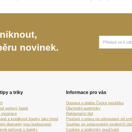
niknout,
běru novinek.
tipy a triky
Informace pro vás
ch
Doprava a platba Česká republika
rat perlový šperk
Obchodní podmínky
 inspirace
Reklamační řád
ané a korálkové šperky jako trend
Poučení o právu na odstoupení od sm
orní diamanty jsou budoucnost
Souhlas se zpracováním osobních úda
ávně pečovat o šperky
Cookies a podmínky používání