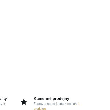
lity
Kamenné prodejny
ty k
Zastavte se do jedné z našich
4
prodejen