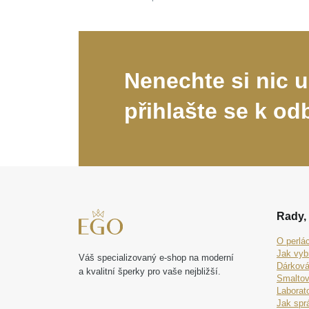
Nenechte si nic u
přihlašte se k od
Rady, 
O perlá
Jak vyb
Váš specializovaný e-shop na moderní
Dárková
a kvalitní šperky pro vaše nejbližší.
Smaltov
Laborat
Jak spr