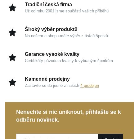
dokážou ocenit krásu v detailu a noblesu prestižních
Tradiční česká firma
materiálů.
Už od roku 2001 jsme součástí vašich příběhů
Kouzlo v detailech
Široký výběr produktů
Na našem e-shopu máte výběr z tisíců šperků
Žluté zlato 585/1000:
Tradiční drahý kov, který
vyniká dlouhodobou hodnotou, odolností a
Garance vysoké kvality
prestižním vzhledem.
Certifikáty původu a kvality k vybraným šperkům
Oslnivé osazení:
Čiré syntetické zirkony
propůjčují prstenu mimořádný třpyt a rafinovanou
Kamenné prodejny
eleganci.
Zastavte se do jedné z našich
4 prodejen
Vysoký lesk:
Pečlivá povrchová úprava zajišťuje
dokonalý odraz světla z každého úhlu.
Signatura MOISS:
Nadčasové linie, které nikdy
Nenechte si nic uniknout, přihlašte se k
nevyjdou z módy a jemně splynou s vaším
odběru novinek.
osobitým stylem.