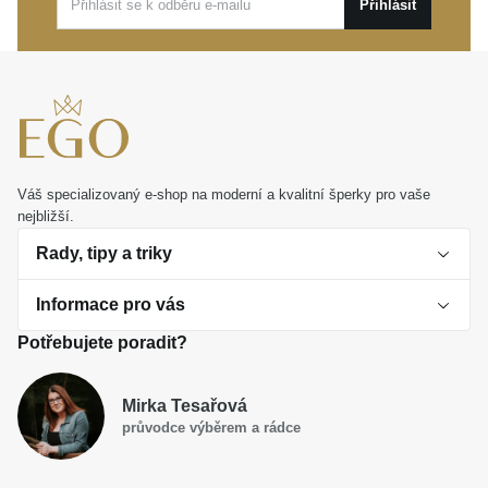
Tento výjimečný
MOISS prsten ze žlutého zlata
je
Přihlásit
ideální pro každodenní nošení i jako osobní dárek,
který zaručeně potěší. Dovolte mu vyprávět váš příběh
s noblesou a vkusem.
Váš specializovaný e-shop na moderní a kvalitní šperky pro vaše
nejbližší.
Rady, tipy a triky
Informace pro vás
O perlách
Potřebujete poradit?
Jak vybrat perlový šperk
Doprava a platba Česká republika
Dárková inspirace
Mirka Tesařová
Obchodní podmínky
průvodce výběrem a rádce
Smaltované a korálkové šperky jako trend
Reklamační řád