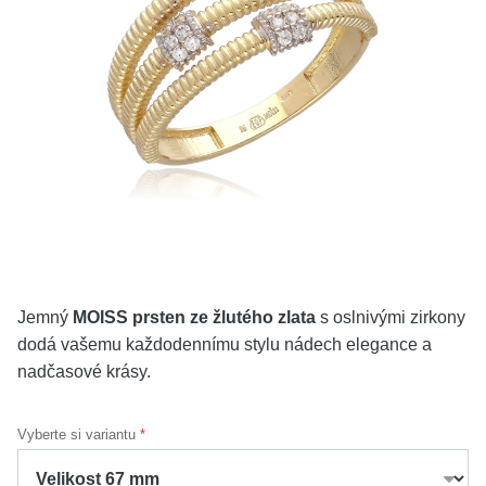
KOLEKCE
VŠE
O NÁS
BLOG
Vyberte region
Česko
Slovensko
Jemný
MOISS prsten ze žlutého zlata
s oslnivými zirkony
dodá vašemu každodennímu stylu nádech elegance a
nadčasové krásy.
Vyberte si variantu