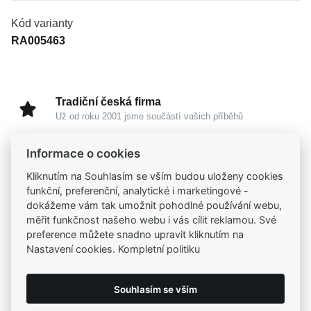
Kód varianty
RA005463
Tradiční česká firma
Už od roku 2001 jsme součástí vašich příběhů
Informace o cookies
Široký výběr produktů
Na našem e-shopu máte výběr z tisíců šperků
Kliknutím na Souhlasím se vším budou uloženy cookies
funkční, preferenční, analytické i marketingové -
dokážeme vám tak umožnit pohodlné používání webu,
Garance vysoké kvality
měřit funkčnost našeho webu i vás cílit reklamou. Své
Certifikáty původu a kvality k vybraným šperkům
preference můžete snadno upravit kliknutím na
Nastavení cookies. Kompletní politiku
Kamenné prodejny
Zastavte se do jedné z našich
4 prodejen
Souhlasím se vším