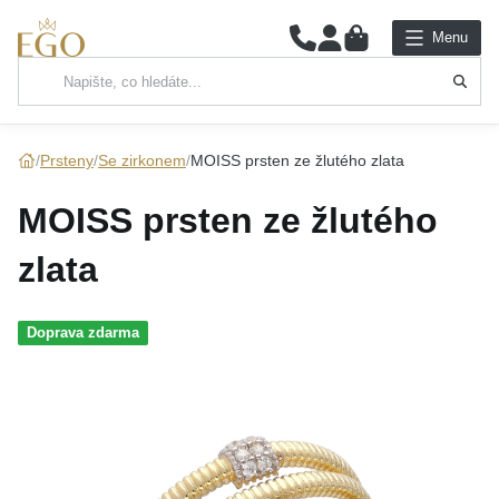
0
Menu
Hlavní kategorie
NÁHRDELNÍKY
Prsteny
Se zirkonem
MOISS prsten ze žlutého zlata
PŘÍVĚSKY
MOISS prsten ze žlutého
ŘETÍZKY
zlata
NÁRAMKY
Doprava zdarma
PRSTENY
NÁUŠNICE
SADY