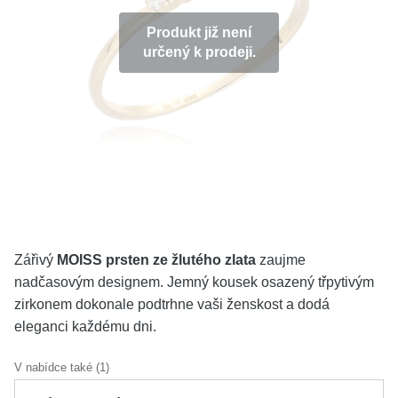
KOLEKCE
Produkt již není
určený k prodeji.
VŠE
O NÁS
BLOG
Vyberte region
Česko
Slovensko
Zářivý
MOISS prsten ze žlutého zlata
zaujme
nadčasovým designem. Jemný kousek osazený třpytivým
zirkonem dokonale podtrhne vaši ženskost a dodá
eleganci každému dni.
V nabídce také (1)