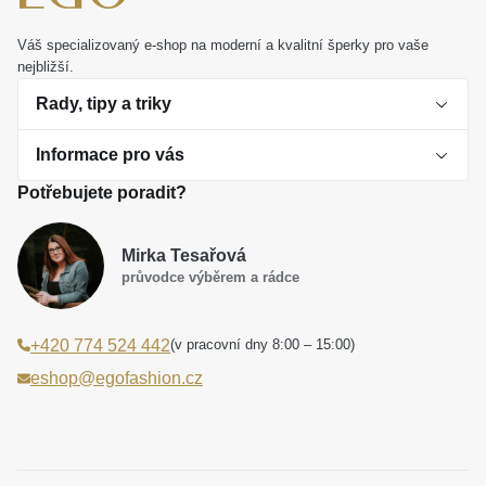
Váš specializovaný e-shop na moderní a kvalitní šperky pro vaše
nejbližší.
Rady, tipy a triky
Informace pro vás
O perlách
Potřebujete poradit?
Jak vybrat perlový šperk
Doprava a platba Česká republika
Dárková inspirace
Mirka Tesařová
Obchodní podmínky
průvodce výběrem a rádce
Smaltované a korálkové šperky jako trend
Reklamační řád
(v pracovní dny 8:00 – 15:00)
+420 774 524 442
Laboratorní diamanty jsou budoucnost
Poučení o právu na odstoupení od smlouvy
eshop@egofashion.cz
Jak správně pečovat o šperky
Souhlas se zpracováním osobních údajů
Cookies a podmínky používání