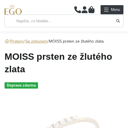
0
Menu
Hlavní kategorie
NÁHRDELNÍKY
Prsteny
Se zirkonem
MOISS prsten ze žlutého zlata
PŘÍVĚSKY
MOISS prsten ze žlutého
ŘETÍZKY
zlata
NÁRAMKY
Doprava zdarma
PRSTENY
NÁUŠNICE
SADY