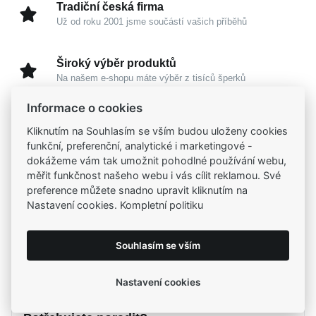
Tradiční česká firma
Už od roku 2001 jsme součástí vašich příběhů
Široký výběr produktů
Na našem e-shopu máte výběr z tisíců šperků
Informace o cookies
Garance vysoké kvality
Kliknutím na Souhlasím se vším budou uloženy cookies
Certifikáty původu a kvality k vybraným šperkům
funkční, preferenční, analytické i marketingové -
dokážeme vám tak umožnit pohodlné používání webu,
měřit funkčnost našeho webu i vás cílit reklamou. Své
Kamenné prodejny
preference můžete snadno upravit kliknutím na
Zastavte se do jedné z našich
4 prodejen
Nastavení cookies. Kompletní politiku
Souhlasím se vším
Parametry
Nastavení cookies
Popis
Parametry a specifikace