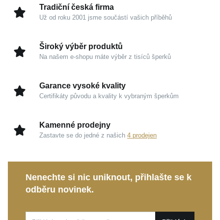
Tradiční česká firma
Už od roku 2001 jsme součástí vašich příběhů
Kouzlo v detailech
Žluté zlato 585/1000:
Tradiční drahý kov, který si
Široký výběr produktů
zachovává dlouhodobou hodnotu a propůjčuje
Na našem e-shopu máte výběr z tisíců šperků
šperku luxusní, hřejivý vzhled.
Třpytivý zirkon:
Oslní vás svou vysokou brilancí a
Garance vysoké kvality
schopností nádherně odrážet světlo při každém
Certifikáty původu a kvality k vybraným šperkům
vašem gestu.
Vysoký lesk:
Pečlivá povrchová úprava umocňuje
Kamenné prodejny
jiskru celého prstenu a dodává mu
Zastavte se do jedné z našich
4 prodejen
nepřehlédnutelnou eleganci.
Značka MOISS:
Záruka precizního zpracování a
designu, který oslavuje moderní nositelku.
Nenechte si nic uniknout, přihlašte se k
odběru novinek.
Tento elegantní prsten je ideální volbou jak pro
celodenní nošení, tak jako nezapomenutelný dárek k