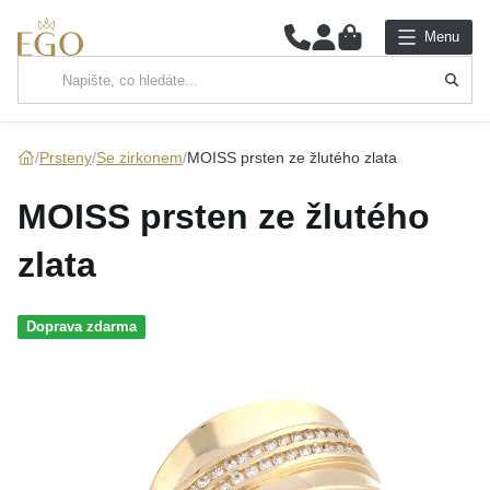
0
Menu
Hlavní kategorie
NÁHRDELNÍKY
Prsteny
Se zirkonem
MOISS prsten ze žlutého zlata
PŘÍVĚSKY
MOISS prsten ze žlutého
ŘETÍZKY
zlata
NÁRAMKY
Doprava zdarma
PRSTENY
NÁUŠNICE
SADY