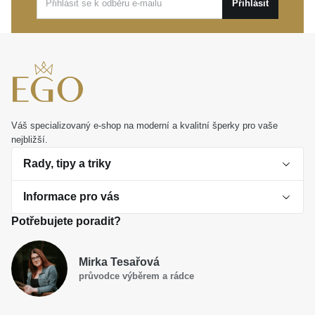
výjimečné události. Vyjádřete s ním své city, nebo si
Přihlásit
jednoduše udělejte radost šperkem, který jen tak
neztratí svůj půvab.
Váš specializovaný e-shop na moderní a kvalitní šperky pro vaše
nejbližší.
Rady, tipy a triky
Informace pro vás
O perlách
Potřebujete poradit?
Jak vybrat perlový šperk
Doprava a platba Česká republika
Dárková inspirace
Mirka Tesařová
Obchodní podmínky
průvodce výběrem a rádce
Smaltované a korálkové šperky jako trend
Reklamační řád