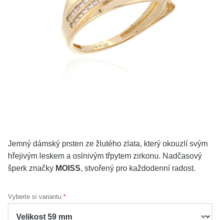
KOLEKCE
VŠE
O NÁS
BLOG
Vyberte region
Česko
Slovensko
Jemný dámský prsten ze žlutého zlata, který okouzlí svým
hřejivým leskem a oslnivým třpytem zirkonu. Nadčasový
šperk značky
MOISS
, stvořený pro každodenní radost.
Vyberte si variantu