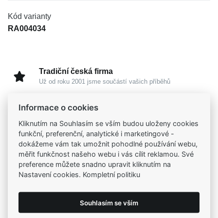
Kód varianty
RA004034
Tradiční česká firma
Už od roku 2001 jsme součástí vašich příběhů
Informace o cookies
Široký výběr produktů
Na našem e-shopu máte výběr z tisíců šperků
Kliknutím na Souhlasím se vším budou uloženy cookies
funkční, preferenční, analytické i marketingové -
dokážeme vám tak umožnit pohodlné používání webu,
Garance vysoké kvality
měřit funkčnost našeho webu i vás cílit reklamou. Své
Certifikáty původu a kvality k vybraným šperkům
preference můžete snadno upravit kliknutím na
Nastavení cookies. Kompletní politiku
Kamenné prodejny
Zastavte se do jedné z našich
4 prodejen
Souhlasím se vším