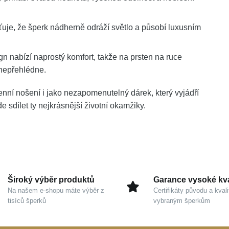
uje, že šperk nádherně odráží světlo a působí luxusním
 nabízí naprostý komfort, takže na prsten na ruce
nepřehlédne.
enní nošení i jako nezapomenutelný dárek, který vyjádří
 sdílet ty nejkrásnější životní okamžiky.
Široký výběr produktů
Garance vysoké kva
Na našem e-shopu máte výběr z
Certifikáty původu a kvali
tisíců šperků
vybraným šperkům