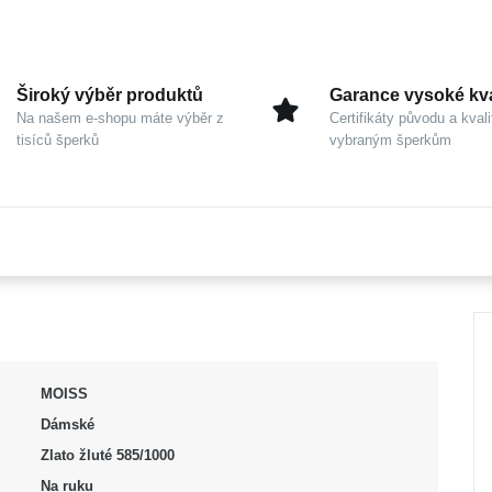
Široký výběr produktů
Garance vysoké kva
Na našem e-shopu máte výběr z
Certifikáty původu a kvali
tisíců šperků
vybraným šperkům
MOISS
Dámské
Zlato žluté 585/1000
Na ruku