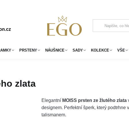
on.cz
RAMKY
PRSTENY
NÁUŠNICE
SADY
KOLEKCE
VŠE
ho zlata
Elegantní
MOISS prsten ze žlutého zlata
designem. Perfektní šperk, který podtrhne
talismanem.