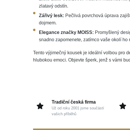
zlatavý odstín.
Zářivý lesk:
Pečlivá povrchová úprava zajišť
dojmem.
Elegance značky MOISS:
Promyšlený design
snadno zapomenete, zatímco vaše okolí ho 
Tento výjimečný kousek je ideální volbou pro d
hlubokou emoci. Objevte šperk, jenž s vámi bude
Tradiční česká firma
Už od roku 2001 jsme součástí
vašich příběhů