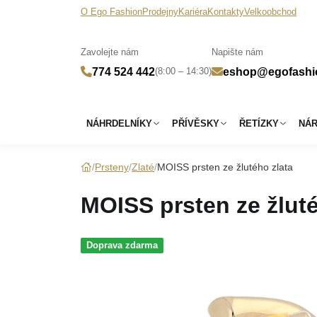
O Ego Fashion
Prodejny
Kariéra
Kontakty
Velkoobchod
Zavolejte nám
Napište nám
(8:00 – 14:30)
774 524 442
eshop@egofashi
NÁHRDELNÍKY
PŘÍVĚSKY
ŘETÍZKY
NÁ
Prsteny
Zlaté
MOISS prsten ze žlutého zlata
MOISS prsten ze žluté
Doprava zdarma