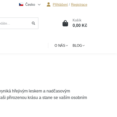
Česko
Přihlášení
/
Registrace
Košík
0
0,00 Kč
O NÁS
BLOG
vyniká hřejivým leskem a nadčasovým
 vaši přirozenou krásu a stane se vaším osobním