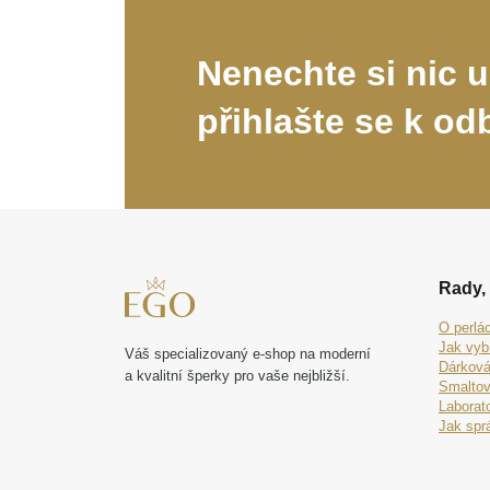
Nenechte si nic u
přihlašte se k od
Rady, 
O perlá
Jak vyb
Váš specializovaný e-shop na moderní
Dárková
a kvalitní šperky pro vaše nejbližší.
Smaltov
Laborat
Jak spr