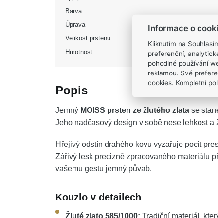
Barva
Úprava
Informace o cook
Velikost prstenu
Kliknutím na Souhlasí
Hmotnost
preferenční, analytic
pohodlné používání we
reklamou. Své prefere
cookies. Kompletní poli
Popis
Jemný
MOISS prsten ze žlutého zlata
se stan
Jeho nadčasový design v sobě nese lehkost a ž
Hřejivý odstín drahého kovu vyzařuje pocit pres
Zářivý lesk precizně zpracovaného materiálu 
vašemu gestu jemný půvab.
Kouzlo v detailech
Žluté zlato 585/1000:
Tradiční materiál, kte