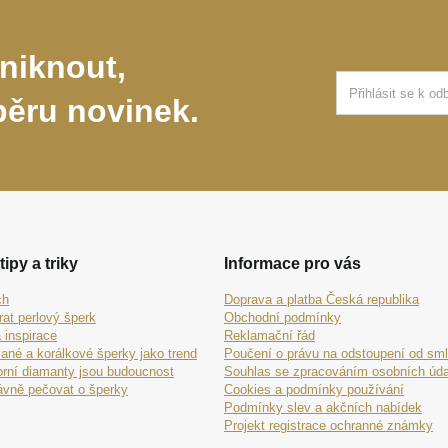
niknout,
běru novinek.
tipy a triky
Informace pro vás
ch
Doprava a platba Česká republika
rat perlový šperk
Obchodní podmínky
 inspirace
Reklamační řád
ané a korálkové šperky jako trend
Poučení o právu na odstoupení od sm
orní diamanty jsou budoucnost
Souhlas se zpracováním osobních úda
ávně pečovat o šperky
Cookies a podmínky používání
Podmínky slev a akčních nabídek
Projekt registrace ochranné známky