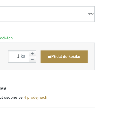
obočkách
ks
Přidat do košíku
RMA
out osobně ve
4 prodejnách