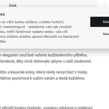
žlutá
Lesk
ies
54, 56, 58, 60, 62
Sou
m se vším budou uloženy cookies funkční,
3 g
ké i marketingové - dokážeme vám tak umožnit
bu, měřit funkčnost našeho webu i vás cílit
Nas
nce můžete snadno upravit kliknutím na Nastavení
tiku
e elegantní součástí vašeho každodenního příběhu.
enskost, díky nimž dokonale splyne s vaší osobností.
tiže a klasické krásy, která nikdy nevychází z módy.
přitáhne pozornost k vašim rukám a dodá každému
rý přináší trvalou hodnotu, vysokou odolnost a noblesní