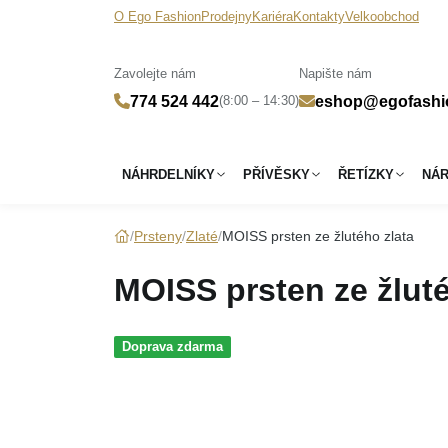
O Ego Fashion
Prodejny
Kariéra
Kontakty
Velkoobchod
Zavolejte nám
Napište nám
(8:00 – 14:30)
774 524 442
eshop@egofashi
NÁHRDELNÍKY
PŘÍVĚSKY
ŘETÍZKY
NÁ
Prsteny
Zlaté
MOISS prsten ze žlutého zlata
MOISS prsten ze žluté
Doprava zdarma