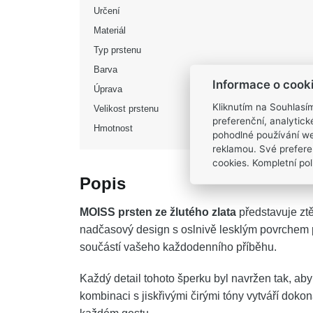
Určení
Materiál
Typ prstenu
Barva
Informace o cook
Úprava
Kliknutím na Souhlasí
Velikost prstenu
preferenční, analytic
Hmotnost
pohodlné používání we
reklamou. Své prefere
cookies. Kompletní poli
Popis
MOISS prsten ze žlutého zlata
představuje ztě
nadčasový design s oslnivě lesklým povrchem p
součástí vašeho každodenního příběhu.
Každý detail tohoto šperku byl navržen tak, aby 
kombinaci s jiskřivými čirými tóny vytváří doko