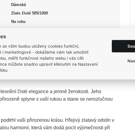
Dámské
Zlato žluté 585/1000
Na ruku
čirá, žlutá
ies
Lesk
Sou
m se vším budou uloženy cookies funkční,
52, 54, 56, 58, 60, 62
ké i marketingové - dokážeme vám tak umožnit
2,4 g
bu, měřit funkčnost našeho webu i vás cílit
Nas
nce můžete snadno upravit kliknutím na Nastavení
tiku
lesnění čisté elegance a jemné ženskosti. Jeho
řirozeně splyne s vaší rukou a stane se nerozlučnou
podtrhl vaši přirozenou krásu. Hřejivý zlatavý odstín v
nalou harmonii, která vám dodá pocit výjimečnosti při