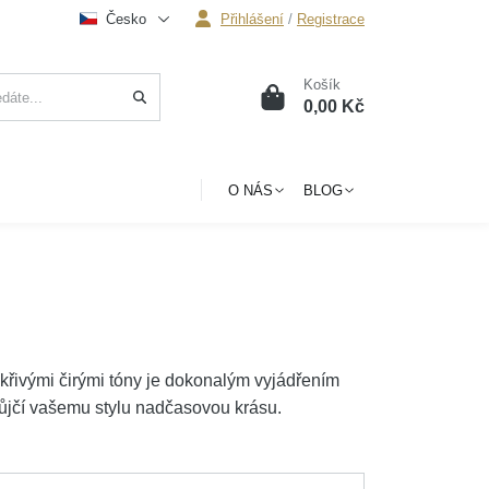
Česko
Přihlášení
/
Registrace
Košík
0
0,00 Kč
O NÁS
BLOG
skřivými čirými tóny je dokonalým vyjádřením
ůjčí vašemu stylu nadčasovou krásu.