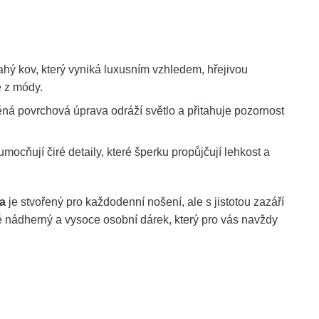
rahý kov, který vyniká luxusním vzhledem, hřejivou
e z módy.
ná povrchová úprava odráží světlo a přitahuje pozornost
mocňují čiré detaily, které šperku propůjčují lehkost a
ta
je stvořený pro každodenní nošení, ale s jistotou zazáří
é nádherný a vysoce osobní dárek, který pro vás navždy