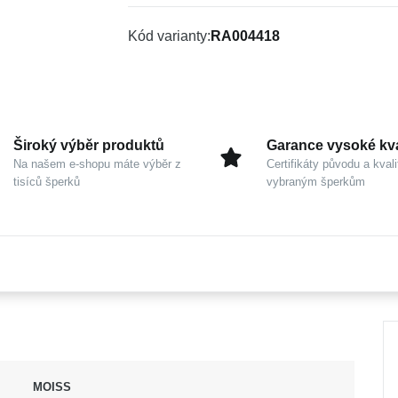
Kód varianty
RA004418
Široký výběr produktů
Garance vysoké kva
Na našem e-shopu máte výběr z
Certifikáty původu a kvali
tisíců šperků
vybraným šperkům
MOISS