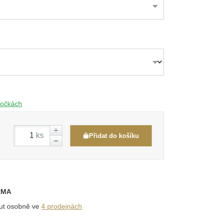
obočkách
ks
Přidat do košíku
RMA
out osobně ve
4 prodejnách