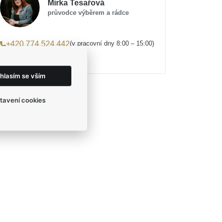
Mirka Tesařová
průvodce výběrem a rádce
(v pracovní dny 8:00 – 15:00)
+420 774 524 442
eshop@egofashion.cz
hlasím se vším
tavení cookies