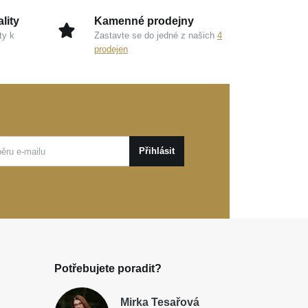
lity
Kamenné prodejny
ty k
Zastavte se do jedné z našich
4
prodejen
Přihlásit
Potřebujete poradit?
Mirka Tesařová