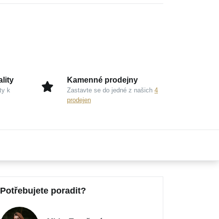
lity
Kamenné prodejny
ty k
Zastavte se do jedné z našich
4
prodejen
Potřebujete poradit?