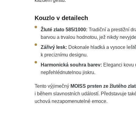
každém gestu.
Kouzlo v detailech
Žluté zlato 585/1000:
Tradiční a prestižní d
barvou a trvalou hodnotou, jež nikdy nevyjd
Zářivý lesk:
Dokonale hladká a vysoce leště
k preciznímu designu.
Harmonická souhra barev:
Eleganci kovu u
nepřehlédnutelnou jiskru.
Tento výjimečný
MOISS prsten ze žlutého zla
i během slavnostních událostí. Představuje tak
uchová nezapomenutelné emoce.