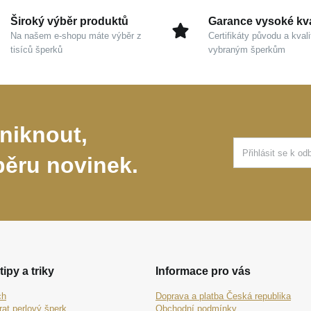
Široký výběr produktů
Garance vysoké kva
Na našem e-shopu máte výběr z
Certifikáty původu a kvali
tisíců šperků
vybraným šperkům
niknout,
běru novinek.
tipy a triky
Informace pro vás
ch
Doprava a platba Česká republika
rat perlový šperk
Obchodní podmínky