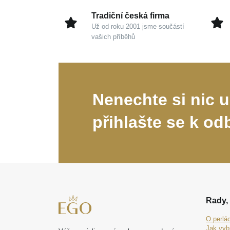
Tradiční česká firma
Už od roku 2001 jsme součástí
vašich příběhů
Nenechte si nic u
přihlašte se k od
Rady, 
O perlá
Jak vyb