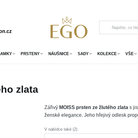
on.cz
RAMKY
PRSTENY
NÁUŠNICE
SADY
KOLEKCE
VŠE
ho zlata
Zářivý
MOISS prsten ze žlutého zlata
s ji
ženské elegance. Jeho hřejivý odlesk prop
V nabídce také (2)