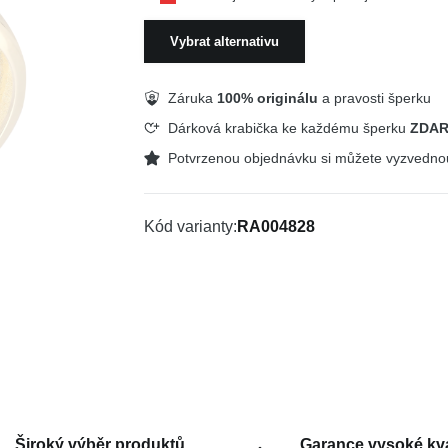
Vybrat alternativu
Záruka
100% originálu
a pravosti šperku
Dárková krabička ke každému šperku
ZDA
Potvrzenou objednávku si můžete vyzvedn
Kód varianty
RA004828
Široký výběr produktů
Garance vysoké kva