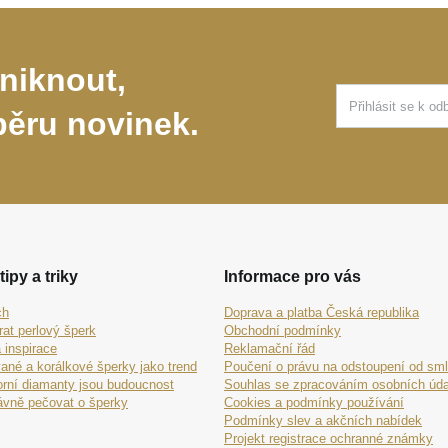
niknout,
běru novinek.
tipy a triky
Informace pro vás
ch
Doprava a platba Česká republika
rat perlový šperk
Obchodní podmínky
 inspirace
Reklamační řád
ané a korálkové šperky jako trend
Poučení o právu na odstoupení od sm
orní diamanty jsou budoucnost
Souhlas se zpracováním osobních úda
ávně pečovat o šperky
Cookies a podmínky používání
Podmínky slev a akčních nabídek
Projekt registrace ochranné známky