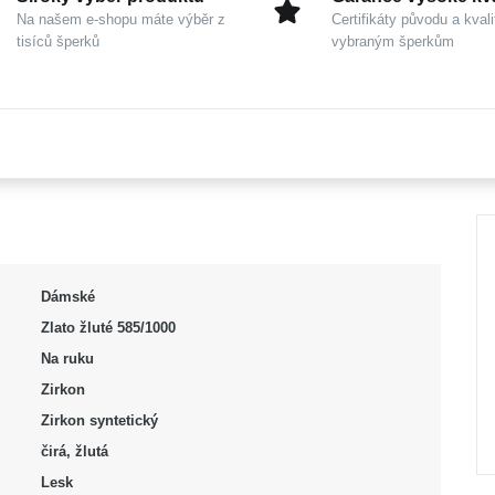
Na našem e-shopu máte výběr z
Certifikáty původu a kvali
tisíců šperků
vybraným šperkům
Dámské
Zlato žluté 585/1000
Na ruku
Zirkon
Zirkon syntetický
čirá, žlutá
Lesk