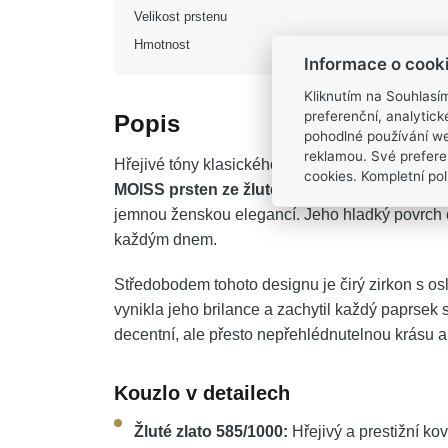
Velikost prstenu
Hmotnost
Informace o cook
Kliknutím na Souhlasí
preferenční, analytic
Popis
pohodlné používání we
reklamou. Své prefere
Hřejivé tóny klasického materiálu a precizní zp
cookies. Kompletní poli
MOISS prsten ze žlutého zlata
představuje do
jemnou ženskou elegancí. Jeho hladký povrch o
každým dnem.
Středobodem tohoto designu je čirý zirkon s o
vynikla jeho brilance a zachytil každý paprsek 
decentní, ale přesto nepřehlédnutelnou krásu a 
Kouzlo v detailech
Žluté zlato 585/1000:
Hřejivý a prestižní ko