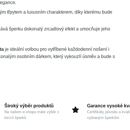
legance.
m třpytem a luxusním charakterem, díky kterému bude
ává šperku dokonalý zrcadlový efekt a umocňuje jeho
ta
je ideální volbou pro vytříbené každodenní nošení i
okonalým osobním dárkem, který vykouzlí úsměv a bude s
Široký výběr produktů
Garance vysoké kva
Na našem e-shopu máte výběr z
Certifikáty původu a kvali
tisíců šperků
vybraným šperkům