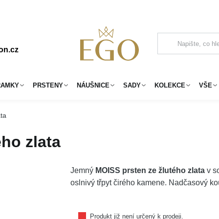
on.cz
RAMKY
PRSTENY
NÁUŠNICE
SADY
KOLEKCE
VŠE
ta
ho zlata
Jemný
MOISS prsten ze žlutého zlata
v s
oslnivý třpyt čirého kamene. Nadčasový kou
Produkt již není určený k prodeji.