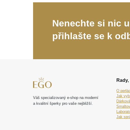
Nenechte si nic u
přihlašte se k od
Rady, 
O perlá
Jak vyb
Váš specializovaný e-shop na moderní
Dárková
a kvalitní šperky pro vaše nejbližší.
Smaltov
Laborat
Jak spr