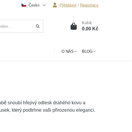
Česko
Přihlášení
/
Registrace
Košík
0
0,00 Kč
O NÁS
BLOG
obě snoubí hřejivý odlesk drahého kovu a
sek, který podtrhne vaši přirozenou eleganci.