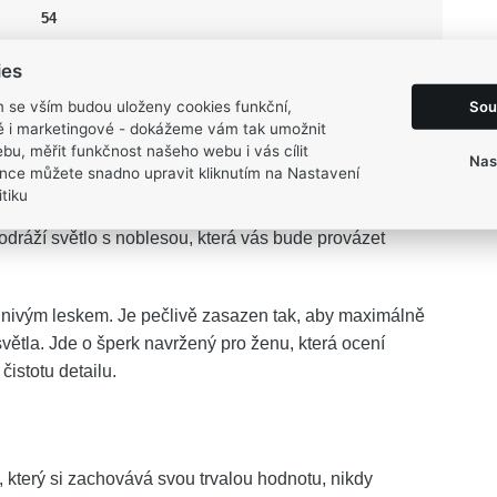
54
2,25 g
ies
Sou
m se vším budou uloženy cookies funkční,
ké i marketingové - dokážeme vám tak umožnit
bu, měřit funkčnost našeho webu i vás cílit
Nas
nce můžete snadno upravit kliknutím na Nastavení
racování dělají z tohoto kousku nadčasový klenot.
tiku
konalou harmonii mezi tradičním šperkařským uměním a
dráží světlo s noblesou, která vás bude provázet
slnivým leskem. Je pečlivě zasazen tak, aby maximálně
světla. Jde o šperk navržený pro ženu, která ocení
čistotu detailu.
v, který si zachovává svou trvalou hodnotu, nikdy