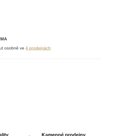
RMA
out osobně ve
4 prodejnách
lity
Kamenné prodejny