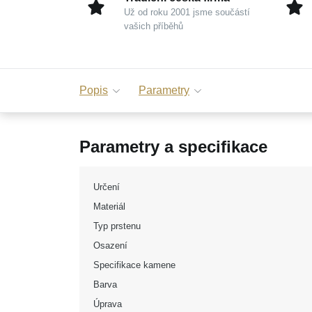
Už od roku 2001 jsme součástí
vašich příběhů
Popis
Parametry
Parametry a specifikace
Určení
Materiál
Typ prstenu
Osazení
Specifikace kamene
Barva
Úprava