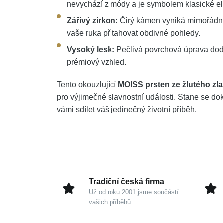
nevychází z módy a je symbolem klasické e
Zářivý zirkon:
Čirý kámen vyniká mimořádný
vaše ruka přitahovat obdivné pohledy.
Vysoký lesk:
Pečlivá povrchová úprava dod
prémiový vzhled.
Tento okouzlující
MOISS prsten ze žlutého zla
pro výjimečné slavnostní události. Stane se d
vámi sdílet váš jedinečný životní příběh.
Tradiční česká firma
Už od roku 2001 jsme součástí
vašich příběhů