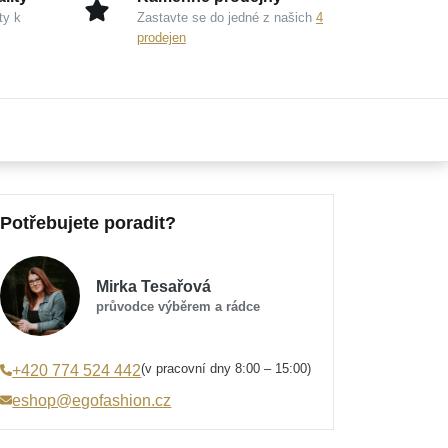
ty k
Zastavte se do jedné z našich
4
prodejen
Potřebujete poradit?
Mirka Tesařová
průvodce výběrem a rádce
(v pracovní dny 8:00 – 15:00)
+420 774 524 442
eshop@egofashion.cz