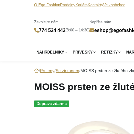
O Ego Fashion
Prodejny
Kariéra
Kontakty
Velkoobchod
Zavolejte nám
Napište nám
(8:00 – 14:30)
774 524 442
eshop@egofashi
NÁHRDELNÍKY
PŘÍVĚSKY
ŘETÍZKY
NÁ
Prsteny
Se zirkonem
MOISS prsten ze žlutého zla
MOISS prsten ze žluté
Doprava zdarma