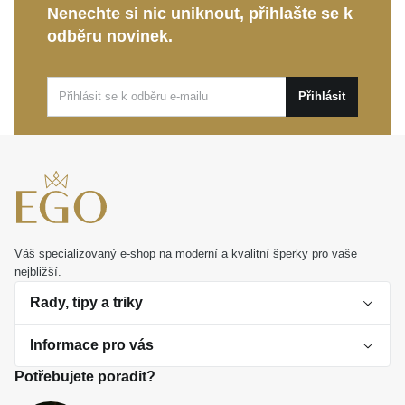
Nenechte si nic uniknout, přihlašte se k
Tento půvabný
MOISS prsten ze žlutého zlata
je
odběru novinek.
ideální volbou pro každodenní nošení i výjimečné
události. Představuje také dokonalý osobní dárek,
který potěší a uchová si svou vnitřní krásu po dlouhá
Přihlásit
léta.
Váš specializovaný e-shop na moderní a kvalitní šperky pro vaše
nejbližší.
Rady, tipy a triky
Informace pro vás
O perlách
Potřebujete poradit?
Jak vybrat perlový šperk
Doprava a platba Česká republika