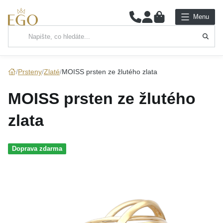
0
Menu
Hlavní kategorie
NÁHRDELNÍKY
Prsteny
Zlaté
MOISS prsten ze žlutého zlata
PŘÍVĚSKY
MOISS prsten ze žlutého
ŘETÍZKY
zlata
NÁRAMKY
Doprava zdarma
PRSTENY
NÁUŠNICE
SADY