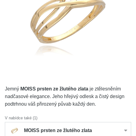
KOLEKCE
VŠE
O NÁS
BLOG
Vyberte region
Česko
Slovensko
Jemný
MOISS prsten ze žlutého zlata
je ztělesněním
nadčasové elegance. Jeho hřejivý odlesk a čistý design
podtrhnou váš přirozený půvab každý den.
V nabídce také (1)
MOISS prsten ze žlutého zlata