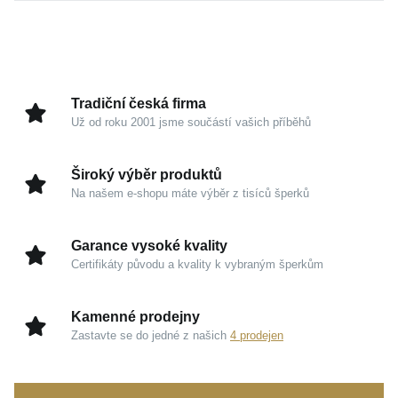
Hřejivý zlatavý odstín dokonale splyne s tónem vaší
pokožky a dodá vám pocit výjimečnosti při každém
gestu. Oslnivý lesk propůjčuje tomuto kousku
prestižní vzhled, který nepodléhá pomíjivým trendům
a nikdy nevychází z módy.
Tradiční česká firma
Už od roku 2001 jsme součástí vašich příběhů
Kouzlo v detailech
Široký výběr produktů
Žluté zlato 585/1000:
Tradiční drahý kov, který
Na našem e-shopu máte výběr z tisíců šperků
vyniká svou dlouhodobou hodnotou, odolností a
nezaměnitelným hřejivým tónem.
Garance vysoké kvality
Vysoký lesk:
Pečlivá povrchová úprava zachytává
Certifikáty původu a kvality k vybraným šperkům
světlo a přitahuje pozornost k vaší ruce jemným,
kultivovaným způsobem.
Kamenné prodejny
Rukopis značky MOISS:
Nadčasový a lehký
Zastavte se do jedné z našich
4 prodejen
design, který přirozeně doplní váš osobitý styl a
podtrhne vaši individualitu.