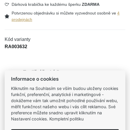
Dárková krabička ke každému šperku
ZDARMA
Potvrzenou objednávku si můžete vyzvednout osobně ve
4
prodejnách
Kód varianty
RA003632
Tradiční česká firma
Informace o cookies
Už od roku 2001 jsme součástí vašich příběhů
Kliknutím na Souhlasím se vším budou uloženy cookies
funkční, preferenční, analytické i marketingové -
Široký výběr produktů
dokážeme vám tak umožnit pohodlné používání webu,
Na našem e-shopu máte výběr z tisíců šperků
měřit funkčnost našeho webu i vás cílit reklamou. Své
preference můžete snadno upravit kliknutím na
Garance vysoké kvality
Nastavení cookies. Kompletní politiku
Certifikáty původu a kvality k vybraným šperkům