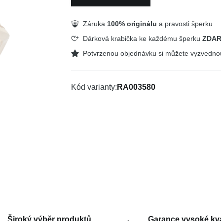
Záruka
100% originálu
a pravosti šperku
Dárková krabička ke každému šperku
ZDA
Potvrzenou objednávku si můžete vyzvedn
Kód varianty
RA003580
Široký výběr produktů
Garance vysoké kva