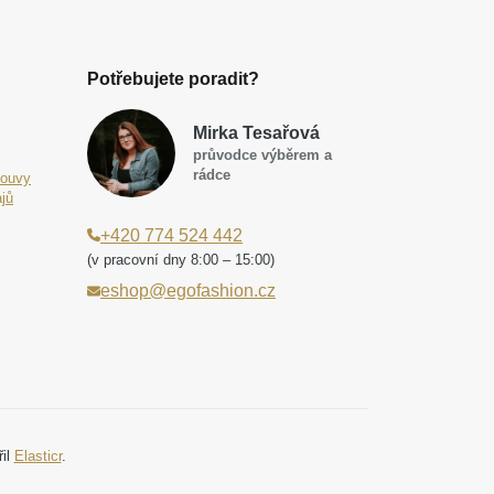
Potřebujete poradit?
Mirka Tesařová
průvodce výběrem a
rádce
louvy
jů
+420 774 524 442
(v pracovní dny 8:00 – 15:00)
eshop@egofashion.cz
řil
Elasticr
.