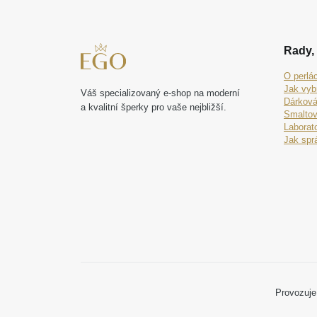
Rady, 
O perlá
Jak vyb
Váš specializovaný e-shop na moderní
Dárková
a kvalitní šperky pro vaše nejbližší.
Smaltov
Laborat
Jak spr
Provozuje