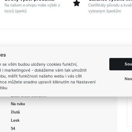
Na našem e-shopu máte výběr z
Certifikáty původu a kvali
tisíců šperků
vybraným šperkům
ies
Sou
m se vším budou uloženy cookies funkční,
ké i marketingové - dokážeme vám tak umožnit
bu, měřit funkčnost našeho webu i vás cílit
Nas
MOISS
nce můžete snadno upravit kliknutím na Nastavení
tiku
Dámské
Zlato žluté 585/1000
Na ruku
žlutá
Lesk
54