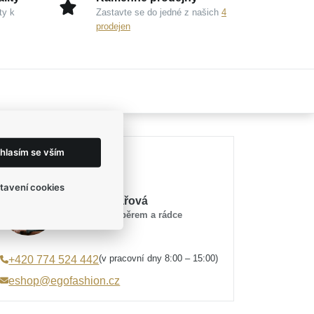
ty k
Zastavte se do jedné z našich
4
prodejen
hlasím se vším
Potřebujete poradit?
tavení cookies
Mirka Tesařová
průvodce výběrem a rádce
(v pracovní dny 8:00 – 15:00)
+420 774 524 442
eshop@egofashion.cz