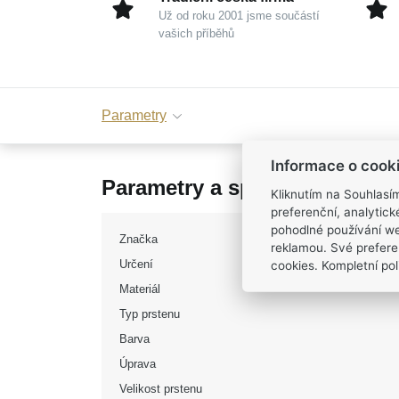
Už od roku 2001 jsme součástí
vašich příběhů
Parametry
Informace o cook
Parametry a specifikace
Kliknutím na Souhlasí
preferenční, analytic
pohodlné používání we
Značka
reklamou. Své prefere
cookies. Kompletní poli
Určení
Materiál
Typ prstenu
Barva
Úprava
Velikost prstenu