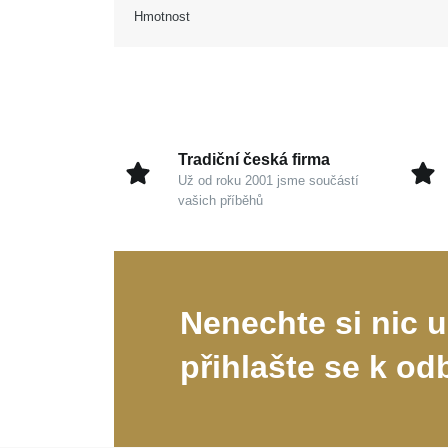
Hmotnost
Tradiční česká firma
Už od roku 2001 jsme součástí
vašich příběhů
Nenechte si nic u
přihlašte se k od