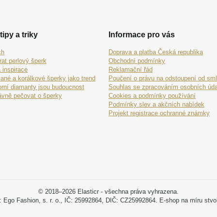
tipy a triky
Informace pro vás
ch
Doprava a platba Česká republika
rat perlový šperk
Obchodní podmínky
 inspirace
Reklamační řád
ané a korálkové šperky jako trend
Poučení o právu na odstoupení od sm
orní diamanty jsou budoucnost
Souhlas se zpracováním osobních úda
ávně pečovat o šperky
Cookies a podmínky používání
Podmínky slev a akčních nabídek
Projekt registrace ochranné známky
© 2018–2026 Elasticr - všechna práva vyhrazena.
: Ego Fashion, s. r. o., IČ: 25992864, DIČ: CZ25992864. E-shop na míru stvo