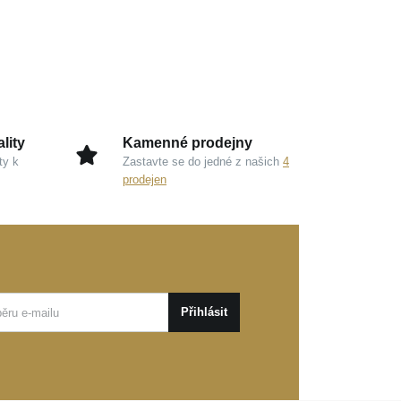
lity
Kamenné prodejny
ty k
Zastavte se do jedné z našich
4
prodejen
Přihlásit