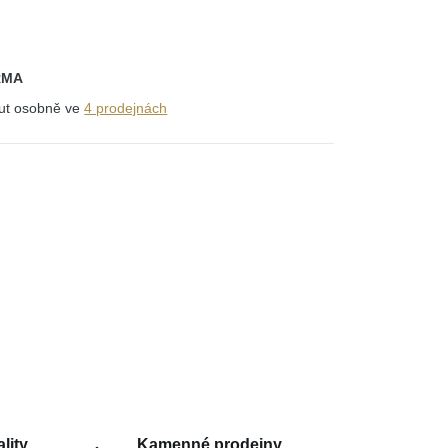
RMA
out osobně ve
4 prodejnách
lity
Kamenné prodejny