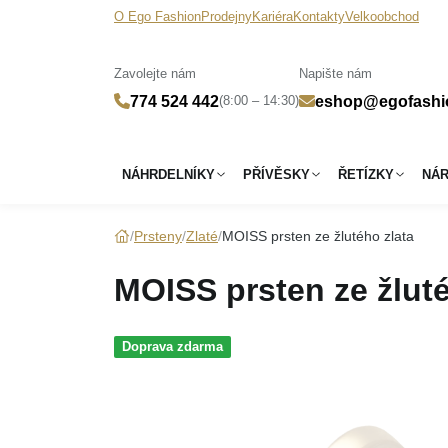
O Ego Fashion
Prodejny
Kariéra
Kontakty
Velkoobchod
Zavolejte nám
Napište nám
(8:00 – 14:30)
774 524 442
eshop@egofashi
NÁHRDELNÍKY
PŘÍVĚSKY
ŘETÍZKY
NÁ
Prsteny
Zlaté
MOISS prsten ze žlutého zlata
MOISS prsten ze žluté
Doprava zdarma