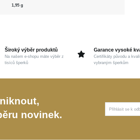
1,95 g
Široký výběr produktů
Garance vysoké kva
Na našem e-shopu máte výběr z
Certifikáty původu a kvali
tisíců šperků
vybraným šperkům
niknout,
běru novinek.