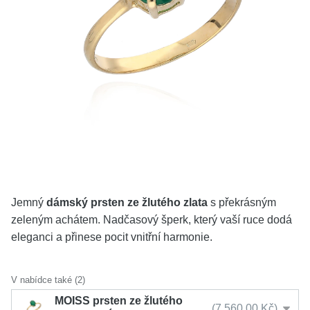
KOLEKCE
VŠE
O NÁS
BLOG
Vyberte region
Česko
Slovensko
Jemný
dámský prsten ze žlutého zlata
s překrásným
zeleným achátem. Nadčasový šperk, který vaší ruce dodá
eleganci a přinese pocit vnitřní harmonie.
V nabídce také (2)
MOISS prsten ze žlutého
7 560,00 Kč