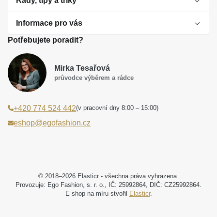
Rady, tipy a triky
Informace pro vás
O perlách
Potřebujete poradit?
Jak vybrat perlový šperk
Doprava a platba Česká republika
Dárková inspirace
Mirka Tesařová
Obchodní podmínky
průvodce výběrem a rádce
Smaltované a korálkové šperky jako trend
Reklamační řád
(v pracovní dny 8:00 – 15:00)
+420 774 524 442
Laboratorní diamanty jsou budoucnost
Poučení o právu na odstoupení od smlouvy
eshop@egofashion.cz
Jak správně pečovat o šperky
Souhlas se zpracováním osobních údajů
Cookies a podmínky používání
Podmínky slev a akčních nabídek
© 2018–2026 Elasticr - všechna práva vyhrazena.
Provozuje: Ego Fashion, s. r. o., IČ: 25992864, DIČ: CZ25992864.
E-shop na míru stvořil
Elasticr
.
Projekt registrace ochranné známky