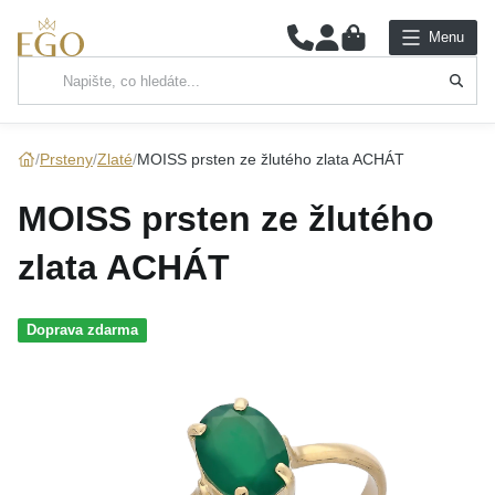
0
Menu
Hlavní kategorie
NÁHRDELNÍKY
Prsteny
Zlaté
MOISS prsten ze žlutého zlata ACHÁT
PŘÍVĚSKY
MOISS prsten ze žlutého
ŘETÍZKY
zlata ACHÁT
NÁRAMKY
Doprava zdarma
PRSTENY
NÁUŠNICE
SADY