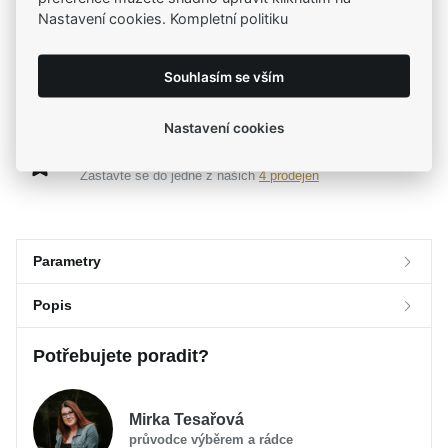
Na našem e-shopu máte výběr z tisíců šperků
Nastavení cookies. Kompletní politiku
Garance vysoké kvality
Souhlasím se vším
Certifikáty původu a kvality k vybraným šperkům
Nastavení cookies
Kamenné prodejny
Zastavte se do jedné z našich
4 prodejen
Parametry
Popis
Parametry a specifikace
Potřebujete poradit?
Určení
Popis
Dámské
Materiál
Zlato žluté 585/1000
Jemný dotek luxusu, který se stane elegantní součástí
Typ prstenu
Na ruku
Mirka Tesařová
vašeho každodenního příběhu. Zlatý dámský prsten v
Osazení
Drahokam
průvodce výběrem a rádce