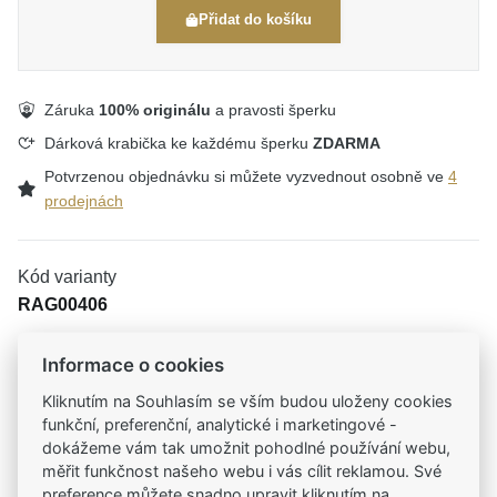
Přidat do košíku
Záruka
100% originálu
a pravosti šperku
Dárková krabička ke každému šperku
ZDARMA
Potvrzenou objednávku si můžete vyzvednout osobně ve
4
prodejnách
Kód varianty
RAG00406
Informace o cookies
Kliknutím na Souhlasím se vším budou uloženy cookies
Tradiční česká firma
funkční, preferenční, analytické i marketingové -
Už od roku 2001 jsme součástí vašich příběhů
dokážeme vám tak umožnit pohodlné používání webu,
měřit funkčnost našeho webu i vás cílit reklamou. Své
Široký výběr produktů
preference můžete snadno upravit kliknutím na