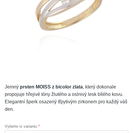
KOLEKCE
VŠE
O NÁS
BLOG
Vyberte region
Česko
Slovensko
Jemný
prsten MOISS z bicolor zlata
, který dokonale
propojuje hřejivé tóny žlutého a oslnivý lesk bílého kovu.
Elegantní šperk osazený třpytivým zirkonem pro každý váš
den.
Vyberte si variantu