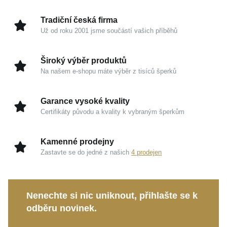
brus zachycuje světlo při každém pohybu vaší ruky a
dodává klenotu neobyčejnou jiskru.
Tradiční česká firma
Už od roku 2001 jsme součástí vašich příběhů
Kouzlo v detailech
Široký výběr produktů
Kombinace 14karátového zlata:
Žluté a bílé zlato
Na našem e-shopu máte výběr z tisíců šperků
o ryzosti 585/1000 zaručuje prstenu dlouhodobou
hodnotu, vysokou odolnost a prestižní vzhled.
Garance vysoké kvality
Bicolor design:
Dvoubarevné provedení přináší
Certifikáty původu a kvality k vybraným šperkům
maximální svobodu při kombinování s dalšími
kousky ve vaší šperkovnici.
Kamenné prodejny
Oslnivý třpyt:
Kvalitně zasazený syntetický zirkon
Zastavte se do jedné z našich
4 prodejen
s vysokým leskem přitahuje pozornost a prosvětlí
každý váš outfit.
Leštěný povrch:
Dokonale hladká úprava
Nenechte si nic uniknout, přihlašte se k
umocňuje pocit luxusu a zajišťuje velmi příjemné
odběru novinek.
nošení po celý den.