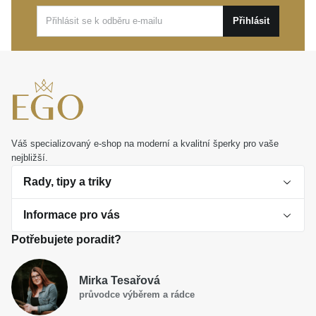
Ať už hledáte elegantní doplněk pro každodenní
Přihlásit
nošení, nebo chcete potěšit blízkou osobu opravdu
osobním dárkem, tento prsten zosobňuje trvalou
krásu. Stane se jemným, ale nepřehlédnutelným
vyjádřením vaší vlastní výjimečnosti.
Váš specializovaný e-shop na moderní a kvalitní šperky pro vaše
nejbližší.
Rady, tipy a triky
Informace pro vás
O perlách
Potřebujete poradit?
Jak vybrat perlový šperk
Doprava a platba Česká republika
Dárková inspirace
Mirka Tesařová
Obchodní podmínky
průvodce výběrem a rádce
Smaltované a korálkové šperky jako trend
Reklamační řád