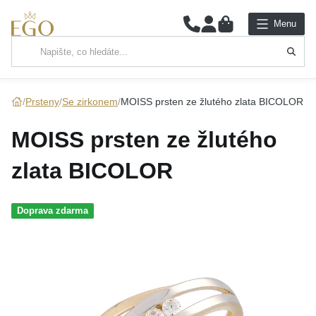
0
Menu
Hlavní kategorie
NÁHRDELNÍKY
Prsteny
Se zirkonem
MOISS prsten ze žlutého zlata BICOLOR
PŘÍVĚSKY
MOISS prsten ze žlutého
ŘETÍZKY
zlata BICOLOR
NÁRAMKY
Doprava zdarma
PRSTENY
NÁUŠNICE
SADY