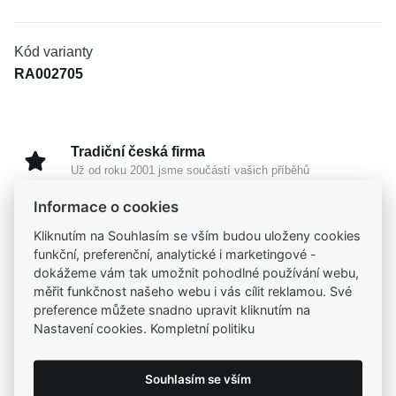
Kód varianty
RA002705
Tradiční česká firma
Už od roku 2001 jsme součástí vašich příběhů
Informace o cookies
Široký výběr produktů
Kliknutím na Souhlasím se vším budou uloženy cookies
Na našem e-shopu máte výběr z tisíců šperků
funkční, preferenční, analytické i marketingové -
dokážeme vám tak umožnit pohodlné používání webu,
měřit funkčnost našeho webu i vás cílit reklamou. Své
Garance vysoké kvality
preference můžete snadno upravit kliknutím na
Certifikáty původu a kvality k vybraným šperkům
Nastavení cookies. Kompletní politiku
Kamenné prodejny
Souhlasím se vším
Zastavte se do jedné z našich
4 prodejen