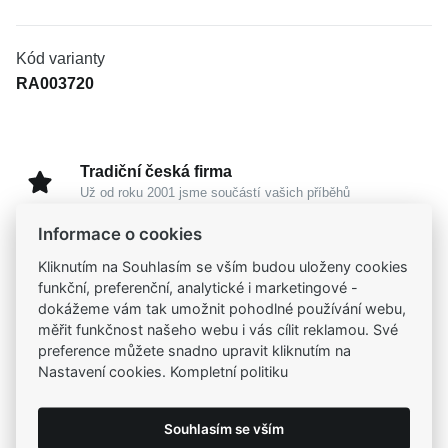
Kód varianty
RA003720
Tradiční česká firma
Už od roku 2001 jsme součástí vašich příběhů
Informace o cookies
Široký výběr produktů
Kliknutím na Souhlasím se vším budou uloženy cookies
Na našem e-shopu máte výběr z tisíců šperků
funkční, preferenční, analytické i marketingové -
dokážeme vám tak umožnit pohodlné používání webu,
měřit funkčnost našeho webu i vás cílit reklamou. Své
Garance vysoké kvality
preference můžete snadno upravit kliknutím na
Certifikáty původu a kvality k vybraným šperkům
Nastavení cookies. Kompletní politiku
Kamenné prodejny
Souhlasím se vším
Zastavte se do jedné z našich
4 prodejen