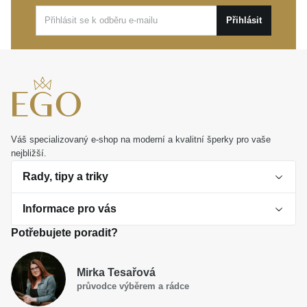
Tento výjimečný šperk je ideální volbou pro
Přihlásit
každodenní nošení i jako nádherný osobní dárek k
nezapomenutelné příležitosti. Nechte
MOISS prsten
ze žlutého zlata BICOLOR
podtrhnout vaši osobnost
a těšte se z jeho nadčasové krásy každý den.
Váš specializovaný e-shop na moderní a kvalitní šperky pro vaše
nejbližší.
Rady, tipy a triky
Informace pro vás
O perlách
Potřebujete poradit?
Jak vybrat perlový šperk
Doprava a platba Česká republika
Dárková inspirace
Mirka Tesařová
Obchodní podmínky
průvodce výběrem a rádce
Smaltované a korálkové šperky jako trend
Reklamační řád