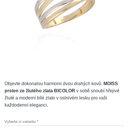
KOLEKCE
VŠE
O NÁS
BLOG
Vyberte region
Česko
Slovensko
Objevte dokonalou harmonii dvou drahých kovů.
MOISS
prsten ze žlutého zlata BICOLOR
v sobě snoubí hřejivé
žluté a moderní bílé zlato v oslnivém lesku pro vaši
každodenní eleganci.
Vyberte si variantu