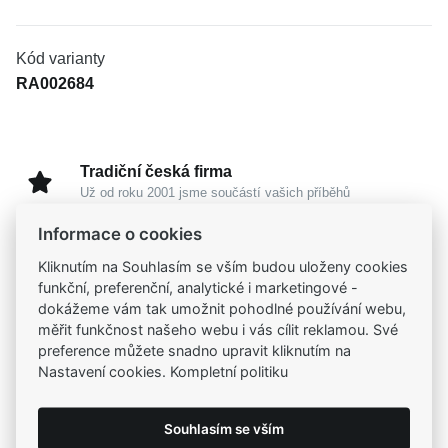
Kód varianty
RA002684
Tradiční česká firma
Už od roku 2001 jsme součástí vašich příběhů
Informace o cookies
Široký výběr produktů
Kliknutím na Souhlasím se vším budou uloženy cookies
Na našem e-shopu máte výběr z tisíců šperků
funkční, preferenční, analytické i marketingové -
dokážeme vám tak umožnit pohodlné používání webu,
měřit funkčnost našeho webu i vás cílit reklamou. Své
Garance vysoké kvality
preference můžete snadno upravit kliknutím na
Certifikáty původu a kvality k vybraným šperkům
Nastavení cookies. Kompletní politiku
Kamenné prodejny
Souhlasím se vším
Zastavte se do jedné z našich
4 prodejen