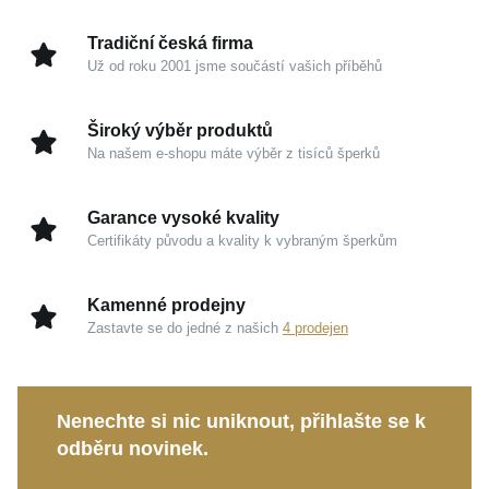
světlo při každém vašem pohybu. Je pečlivě navržen
tak, aby podtrhl vaši přirozenou krásu a dal se bez
Tradiční česká firma
námahy kombinovat s dalšími doplňky z vaší sbírky.
Už od roku 2001 jsme součástí vašich příběhů
Kouzlo v detailech
Široký výběr produktů
Na našem e-shopu máte výběr z tisíců šperků
Bicolor provedení:
Spojení dvou barev
čtrnáctikarátového zlata nabízí mimořádnou
Garance vysoké kvality
variabilitu při ladění s ostatními šperky.
Certifikáty původu a kvality k vybraným šperkům
Tradiční žluté zlato:
Přináší šperku hřejivý a
luxusní vzhled, který si uchová svou hodnotu a
Kamenné prodejny
nikdy nevyjde z módy.
Zastavte se do jedné z našich
4 prodejen
Moderní bílé zlato:
Dodává celkovému designu
čistý, sofistikovaný a velmi elegantní nádech.
Zářivý lesk:
Precizně leštěná povrchová úprava
Nenechte si nic uniknout, přihlašte se k
zajišťuje, že prsten jemně upoutá pozornost svým
odběru novinek.
třpytem.