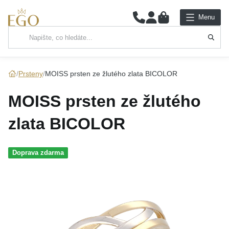
0
Menu
Hlavní kategorie
NÁHRDELNÍKY
Prsteny
MOISS prsten ze žlutého zlata BICOLOR
PŘÍVĚSKY
MOISS prsten ze žlutého
ŘETÍZKY
zlata BICOLOR
NÁRAMKY
Doprava zdarma
PRSTENY
NÁUŠNICE
SADY