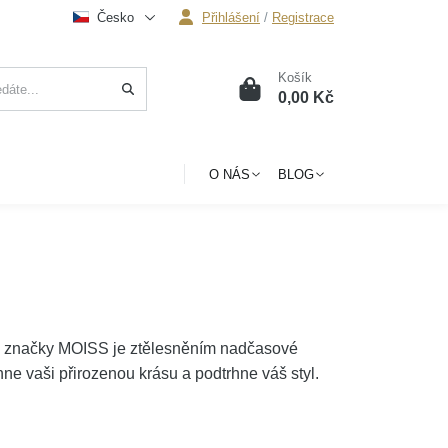
Česko
Přihlášení
/
Registrace
Košík
0
0,00 Kč
O NÁS
BLOG
 značky MOISS je ztělesněním nadčasové
hne vaši přirozenou krásu a podtrhne váš styl.