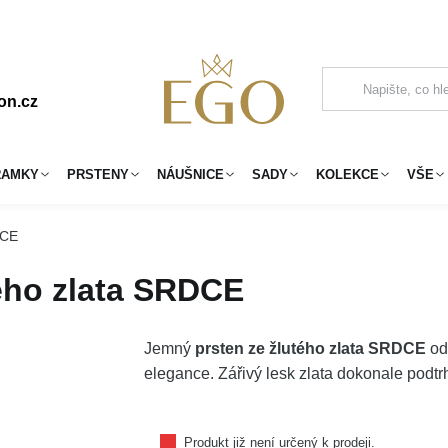
on.cz
RAMKY
PRSTENY
NÁUŠNICE
SADY
KOLEKCE
VŠE
DCE
ého zlata SRDCE
Jemný
prsten ze žlutého zlata SRDCE
od
elegance. Zářivý lesk zlata dokonale podtr
Produkt již není určený k prodeji.