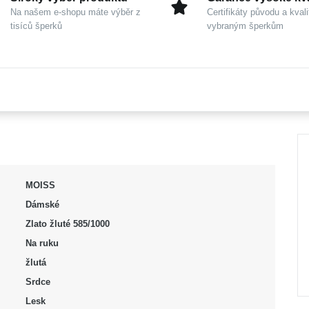
Na našem e-shopu máte výběr z
Certifikáty původu a kvali
tisíců šperků
vybraným šperkům
MOISS
Dámské
Zlato žluté 585/1000
Na ruku
žlutá
Srdce
Lesk