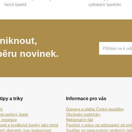
tisíců šperků
vybraným šperkům
niknout,
běru novinek.
tipy a triky
Informace pro vás
ch
Doprava a platba Česká republika
rat perlový šperk
Obchodní podmínky
 inspirace
Reklamační řád
ané a korálkové šperky jako trend
Poučení o právu na odstoupení od sm
orní diamanty jsou budoucnost
Souhlas se zpracováním osobních úda