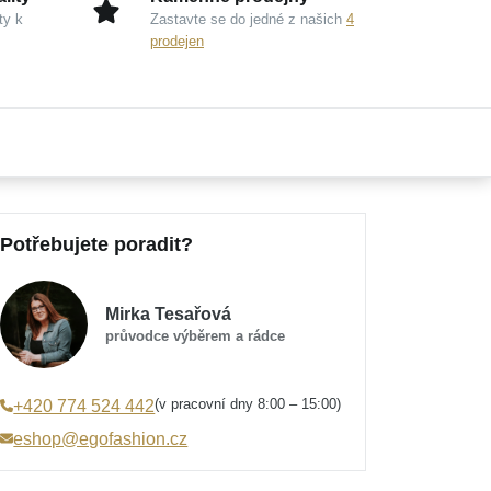
ty k
Zastavte se do jedné z našich
4
prodejen
Potřebujete poradit?
Mirka Tesařová
průvodce výběrem a rádce
(v pracovní dny 8:00 – 15:00)
+420 774 524 442
eshop@egofashion.cz