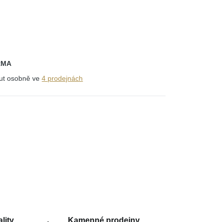
RMA
out osobně ve
4 prodejnách
lity
Kamenné prodejny