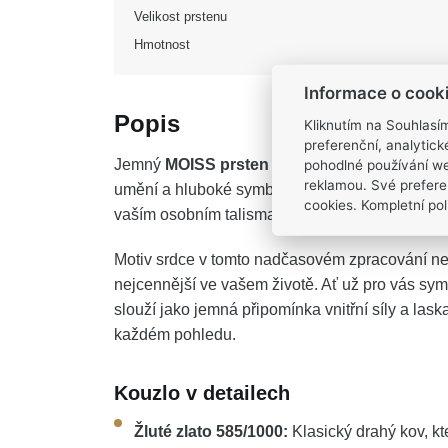
Velikost prstenu
Hmotnost
Informace o cook
Popis
Kliknutím na Souhlasí
preferenční, analytic
Jemný
MOISS prsten ze žlutého zlata SRDC
pohodlné používání we
reklamou. Své prefere
umění a hluboké symboliky. Jeho hřejivý zlatav
cookies. Kompletní poli
vaším osobním talismanem, který dodá každému
Motiv srdce v tomto nadčasovém zpracování ne
nejcennější ve vašem životě. Ať už pro vás sy
slouží jako jemná připomínka vnitřní síly a lask
každém pohledu.
Kouzlo v detailech
Žluté zlato 585/1000:
Klasický drahý kov, kt