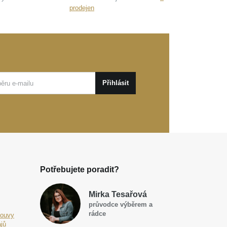
prodejen
Přihlásit
Potřebujete poradit?
Mirka Tesařová
průvodce výběrem a
rádce
louvy
jů