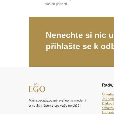
vašich příběhů
Nenechte si nic u
přihlašte se k od
Rady, 
O perlá
Jak vyb
Váš specializovaný e-shop na moderní
Dárková
a kvalitní šperky pro vaše nejbližší.
Smaltov
Laborat