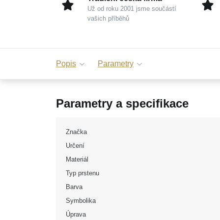
Už od roku 2001 jsme součástí
vašich příběhů
Popis
Parametry
Parametry a specifikace
Značka
Určení
Materiál
Typ prstenu
Barva
Symbolika
Úprava