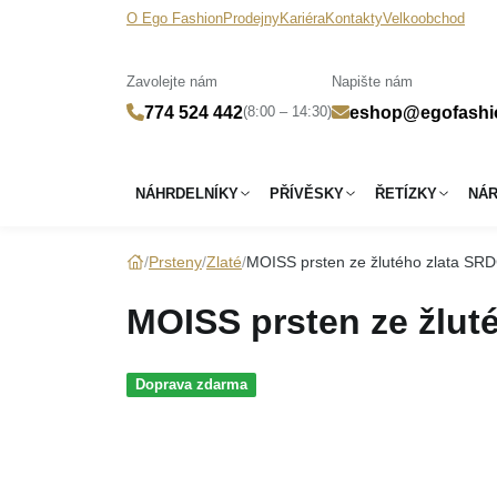
O Ego Fashion
Prodejny
Kariéra
Kontakty
Velkoobchod
Zavolejte nám
Napište nám
(8:00 – 14:30)
774 524 442
eshop@egofashi
NÁHRDELNÍKY
PŘÍVĚSKY
ŘETÍZKY
NÁ
Prsteny
Zlaté
MOISS prsten ze žlutého zlata SR
MOISS prsten ze žlut
Doprava zdarma