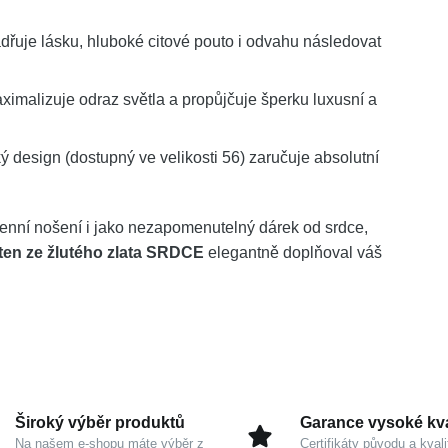
dřuje lásku, hluboké citové pouto i odvahu následovat
malizuje odraz světla a propůjčuje šperku luxusní a
design (dostupný ve velikosti 56) zaručuje absolutní
enní nošení i jako nezapomenutelný dárek od srdce,
en ze žlutého zlata SRDCE
elegantně doplňoval váš
Široký výběr produktů
Garance vysoké kva
Na našem e-shopu máte výběr z
Certifikáty původu a kvali