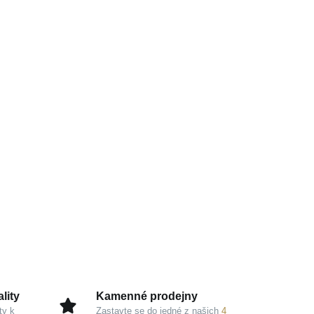
lity
Kamenné prodejny
ty k
Zastavte se do jedné z našich
4