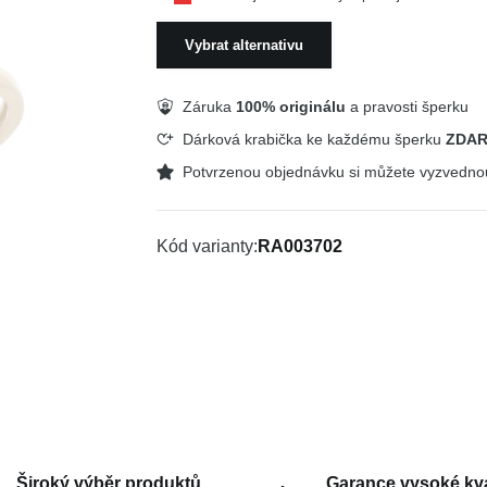
Vybrat alternativu
Záruka
100% originálu
a pravosti šperku
Dárková krabička ke každému šperku
ZDA
Potvrzenou objednávku si můžete vyzvedn
Kód varianty
RA003702
Široký výběr produktů
Garance vysoké kva