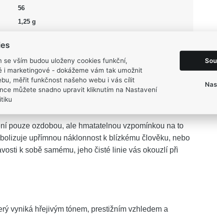
56
1,25 g
ies
Sou
m se vším budou uloženy cookies funkční,
ké i marketingové - dokážeme vám tak umožnit
E
představuje elegantní spojení tradičního šperkařského
bu, měřit funkčnost našeho webu i vás cílit
Nas
nce můžete snadno upravit kliknutím na Nastavení
ý odstín přirozeně splyne s vaší pokožkou a stane se
tiku
 dni punc výjimečnosti.
ní pouze ozdobou, ale hmatatelnou vzpomínkou na to
mbolizuje upřímnou náklonnost k blízkému člověku, nebo
avosti k sobě samému, jeho čisté linie vás okouzlí při
erý vyniká hřejivým tónem, prestižním vzhledem a