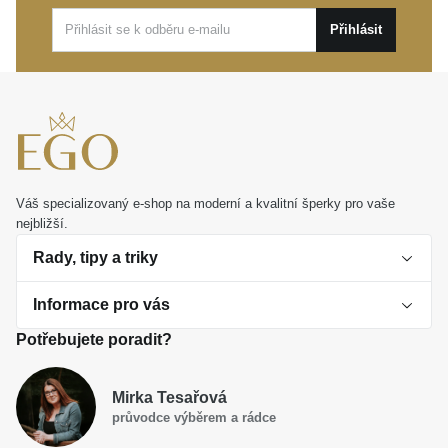
celkovou eleganci šperku.
Přihlásit
Tento výjimečný prsten je ideální volbou pro denní
nošení i vzácné slavnostní příležitosti. Představuje
dokonalý osobní dárek, který vyjádří vaše pocity beze
slov a potěší každou ženu s citem pro trvalé hodnoty.
Váš specializovaný e-shop na moderní a kvalitní šperky pro vaše
nejbližší.
Rady, tipy a triky
Informace pro vás
O perlách
Potřebujete poradit?
Jak vybrat perlový šperk
Doprava a platba Česká republika
Dárková inspirace
Mirka Tesařová
Obchodní podmínky
průvodce výběrem a rádce
Smaltované a korálkové šperky jako trend
Reklamační řád