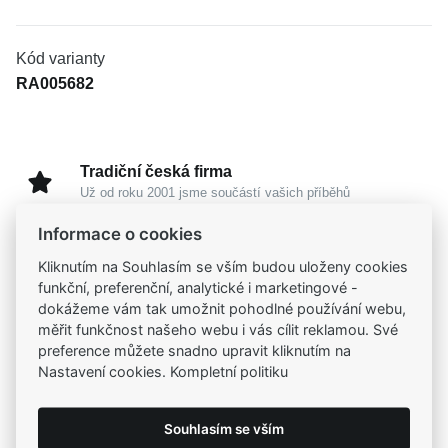
Kód varianty
RA005682
Tradiční česká firma
Už od roku 2001 jsme součástí vašich příběhů
Informace o cookies
Široký výběr produktů
Kliknutím na Souhlasím se vším budou uloženy cookies
Na našem e-shopu máte výběr z tisíců šperků
funkční, preferenční, analytické i marketingové -
dokážeme vám tak umožnit pohodlné používání webu,
měřit funkčnost našeho webu i vás cílit reklamou. Své
Garance vysoké kvality
preference můžete snadno upravit kliknutím na
Certifikáty původu a kvality k vybraným šperkům
Nastavení cookies. Kompletní politiku
Kamenné prodejny
Souhlasím se vším
Zastavte se do jedné z našich
4 prodejen