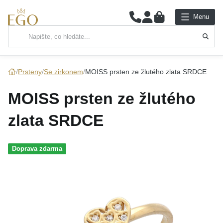
0
Menu
Hlavní kategorie
NÁHRDELNÍKY
Prsteny
Se zirkonem
MOISS prsten ze žlutého zlata SRDCE
PŘÍVĚSKY
MOISS prsten ze žlutého
ŘETÍZKY
zlata SRDCE
NÁRAMKY
Doprava zdarma
PRSTENY
NÁUŠNICE
SADY