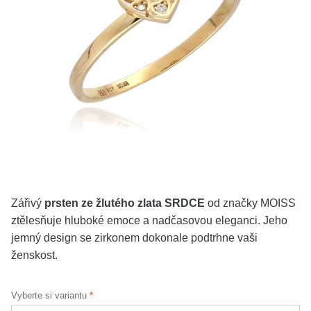
KOLEKCE
VŠE
O NÁS
BLOG
Vyberte region
Česko
Slovensko
Zářivý
prsten ze žlutého zlata SRDCE
od značky MOISS
ztělesňuje hluboké emoce a nadčasovou eleganci. Jeho
jemný design se zirkonem dokonale podtrhne vaši
ženskost.
Vyberte si variantu