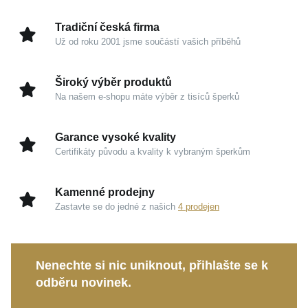
lehce a zároveň vyjadřoval nadčasovou prestiž, která
zkrátka nikdy nevychází z módy.
Tradiční česká firma
Už od roku 2001 jsme součástí vašich příběhů
Kouzlo v detailech
Široký výběr produktů
Žluté zlato 585/1000:
Tradiční a prestižní materiál
Na našem e-shopu máte výběr z tisíců šperků
s hřejivým odstínem zaručuje šperku dlouhodobou
hodnotu a mimořádnou odolnost.
Garance vysoké kvality
Pravý topaz:
Tento podmanivě modrý kámen je
Certifikáty původu a kvality k vybraným šperkům
historicky symbolem moudrosti a sebevědomí. Do
vašeho dne vnese jiskru a vnitřní klid.
Kamenné prodejny
Vysoký lesk:
Pečlivá povrchová úprava
Zastavte se do jedné z našich
4 prodejen
maximalizuje hru světla a dává naplno vyniknout
preciznímu brusu drahokamu.
Nenechte si nic uniknout, přihlašte se k
Ať už si tento skvost zvolíte pro slavnostní okamžiky,
odběru novinek.
nebo jako prémiový detail pro běžný den, vždy vám
propůjčí pocit naprosté výjimečnosti. Je to rovněž