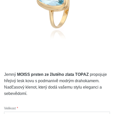
KOLEKCE
VŠE
O NÁS
BLOG
Vyberte region
Česko
Slovensko
Jemný
MOISS prsten ze žlutého zlata TOPAZ
propojuje
hřejivý lesk kovu s podmanivě modrým drahokamem.
Nadčasový klenot, který dodá vašemu stylu eleganci a
sebevědomí.
Velikost