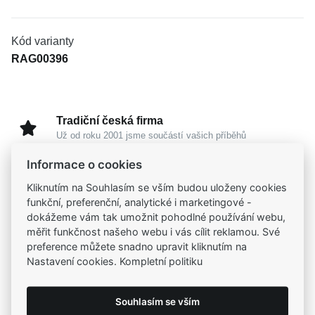
Kód varianty
RAG00396
Tradiční česká firma
Už od roku 2001 jsme součástí vašich příběhů
Informace o cookies
Široký výběr produktů
Kliknutím na Souhlasím se vším budou uloženy cookies
Na našem e-shopu máte výběr z tisíců šperků
funkční, preferenční, analytické i marketingové -
dokážeme vám tak umožnit pohodlné používání webu,
měřit funkčnost našeho webu i vás cílit reklamou. Své
Garance vysoké kvality
preference můžete snadno upravit kliknutím na
Certifikáty původu a kvality k vybraným šperkům
Nastavení cookies. Kompletní politiku
Kamenné prodejny
Souhlasím se vším
Zastavte se do jedné z našich
4 prodejen