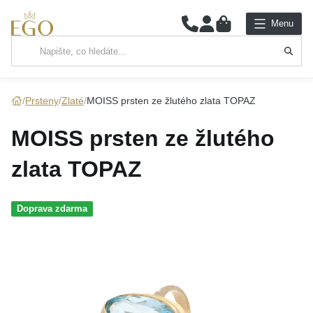
0
Menu
Hlavní kategorie
NÁHRDELNÍKY
Prsteny
Zlaté
MOISS prsten ze žlutého zlata TOPAZ
PŘÍVĚSKY
MOISS prsten ze žlutého
ŘETÍZKY
zlata TOPAZ
NÁRAMKY
Doprava zdarma
PRSTENY
NÁUŠNICE
SADY