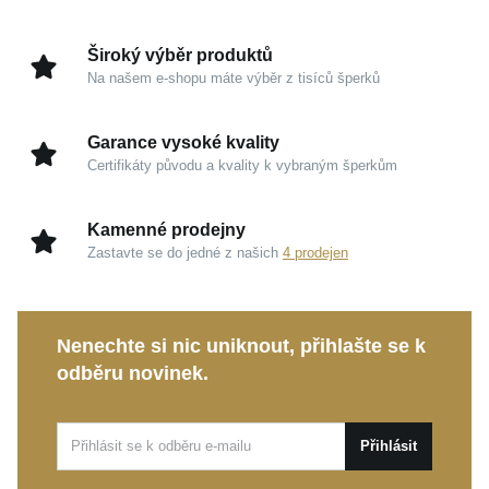
Ušlechtilé stříbro 925/1000:
Garance kvality a
Široký výběr produktů
čistoty kovu, která prstenu propůjčuje
Na našem e-shopu máte výběr z tisíců šperků
nezaměnitelný jas a sofistikovanou krásu.
Rhoditovaná úprava:
Ochranná vrstva rhodia
Garance vysoké kvality
zvyšuje odolnost šperku a udržuje jeho povrch v
Certifikáty původu a kvality k vybraným šperkům
bezchybném studiovém lesku.
Pohodlí pro každý den:
Precizní zpracování
Kamenné prodejny
zaručuje mimořádně komfortní pocit při nošení od
Zastavte se do jedné z našich
4 prodejen
rána až do večera.
Tento
MOISS stříbrný prsten
představuje vznešené
Nenechte si nic uniknout, přihlašte se k
spojení trvalé hodnoty a diskrétního luxusu. Stane se
odběru novinek.
ideálním dárkem, který potěší každou ženu milující
elegantní a nadčasovou krásu.
Přihlásit