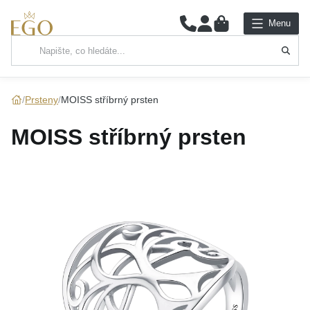
0
Menu
Hlavní kategorie
NÁHRDELNÍKY
Prsteny
MOISS stříbrný prsten
PŘÍVĚSKY
MOISS stříbrný prsten
ŘETÍZKY
NÁRAMKY
PRSTENY
NÁUŠNICE
SADY