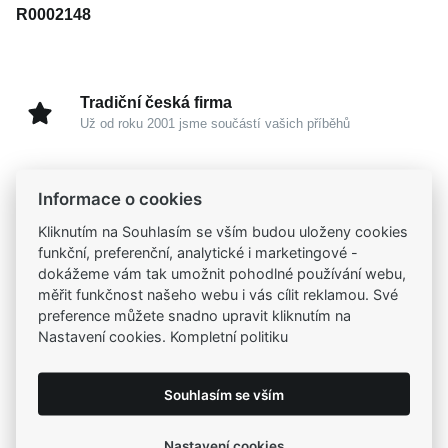
R0002148
Tradiční česká firma
Už od roku 2001 jsme součástí vašich příběhů
Široký výběr produktů
Informace o cookies
Na našem e-shopu máte výběr z tisíců šperků
Kliknutím na Souhlasím se vším budou uloženy cookies
funkční, preferenční, analytické i marketingové -
Garance vysoké kvality
dokážeme vám tak umožnit pohodlné používání webu,
Certifikáty původu a kvality k vybraným šperkům
měřit funkčnost našeho webu i vás cílit reklamou. Své
preference můžete snadno upravit kliknutím na
Nastavení cookies. Kompletní politiku
Kamenné prodejny
Zastavte se do jedné z našich
4 prodejen
Souhlasím se vším
Nastavení cookies