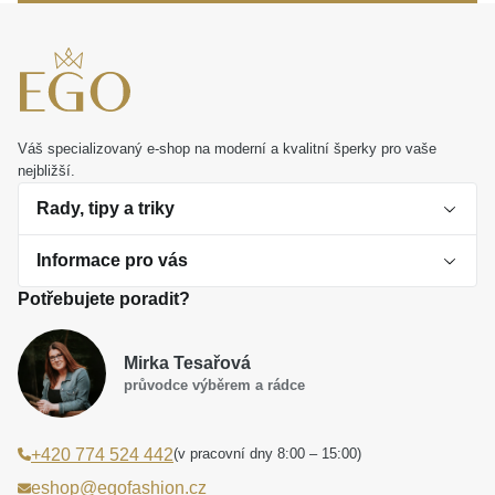
Váš specializovaný e-shop na moderní a kvalitní šperky pro vaše
nejbližší.
Rady, tipy a triky
Informace pro vás
O perlách
Potřebujete poradit?
Jak vybrat perlový šperk
Doprava a platba Česká republika
Dárková inspirace
Mirka Tesařová
Obchodní podmínky
průvodce výběrem a rádce
Smaltované a korálkové šperky jako trend
Reklamační řád
(v pracovní dny 8:00 – 15:00)
+420 774 524 442
Laboratorní diamanty jsou budoucnost
Poučení o právu na odstoupení od smlouvy
eshop@egofashion.cz