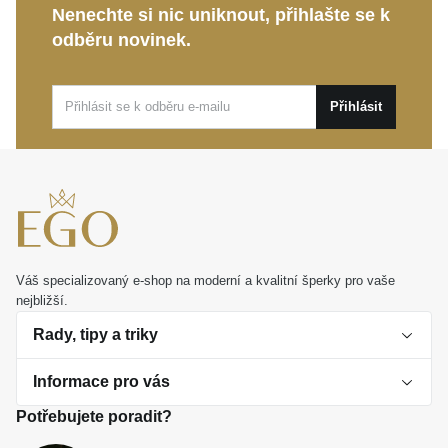
Nenechte si nic uniknout, přihlašte se k
Objevte šperk, který nestárne a nepodléhá pomíjivým
odběru novinek.
trendům. Tento řetízek je dlouhodobou investicí do
vaší prezentace i výjimečným dárkem pro
charismatického muže, který dokáže ocenit skutečnou
Přihlásit
kvalitu.
Váš specializovaný e-shop na moderní a kvalitní šperky pro vaše
nejbližší.
Rady, tipy a triky
Informace pro vás
O perlách
Potřebujete poradit?
Jak vybrat perlový šperk
Doprava a platba Česká republika