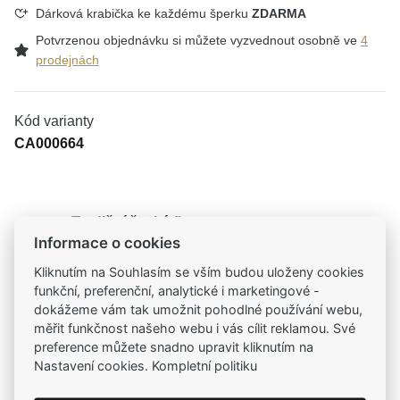
Dárková krabička ke každému šperku
ZDARMA
Potvrzenou objednávku si můžete vyzvednout osobně ve
4
prodejnách
Kód varianty
CA000664
Tradiční česká firma
Informace o cookies
Už od roku 2001 jsme součástí vašich příběhů
Kliknutím na Souhlasím se vším budou uloženy cookies
funkční, preferenční, analytické i marketingové -
Široký výběr produktů
dokážeme vám tak umožnit pohodlné používání webu,
Na našem e-shopu máte výběr z tisíců šperků
měřit funkčnost našeho webu i vás cílit reklamou. Své
preference můžete snadno upravit kliknutím na
Garance vysoké kvality
Nastavení cookies. Kompletní politiku
Certifikáty původu a kvality k vybraným šperkům