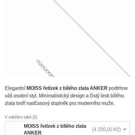
KOLEKCE
VŠE
O NÁS
BLOG
Vyberte region
Česko
Slovensko
Elegantní
MOISS řetízek z bílého zlata ANKER
podtrhne
váš osobní styl. Minimalistický design a čistý lesk bílého
zlata tvoří nadčasový doplněk pro moderního muže.
V nabídce také (2)
MOISS řetízek z bílého zlata
4 250,00 Kč
ANKER