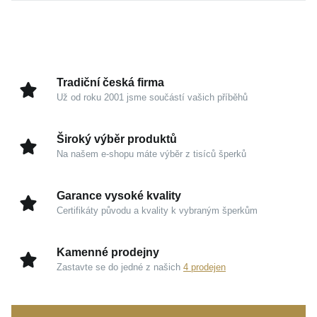
Vynikne na mužném dekoltu, ať už jej zkombinujete s
rozepnutou manžetou kvalitní košile, reverzem saka
nebo tmavým vlněným svetrem. Čistý a moderní lesk
bílého zlata decentně podtrhne vaše stylové pánské
hodinky a stane se přirozenou součástí vašeho
Tradiční česká firma
každodenního příběhu.
Už od roku 2001 jsme součástí vašich příběhů
Detaily, které tvoří charakter
Široký výběr produktů
Na našem e-shopu máte výběr z tisíců šperků
Bílé zlato 585/1000:
Ušlechtilý materiál zaručuje
dlouhodobou hodnotu, bezchybný vzhled a
Garance vysoké kvality
naprostou spolehlivost pro každodenní nošení.
Certifikáty původu a kvality k vybraným šperkům
Design vazby ANKER:
Klasická a velmi pevná
struktura, která působí mužně a nadčasově.
Kamenné prodejny
Sebevědomá elegance:
Čisté linie bez
Zastavte se do jedné z našich
4 prodejen
zbytečných prvků dokonale zapadnou do vašeho
osobního stylu.