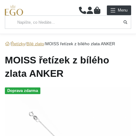
0
Menu
Hlavní kategorie
NÁHRDELNÍKY
Řetízky
Bílé zlato
MOISS řetízek z bílého zlata ANKER
PŘÍVĚSKY
MOISS řetízek z bílého
ŘETÍZKY
zlata ANKER
NÁRAMKY
Doprava zdarma
PRSTENY
NÁUŠNICE
SADY