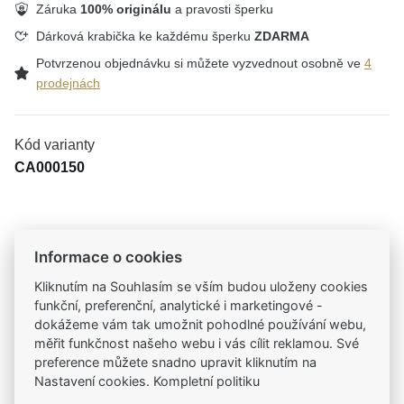
Záruka
100% originálu
a pravosti šperku
Dárková krabička ke každému šperku
ZDARMA
Potvrzenou objednávku si můžete vyzvednout osobně ve
4
prodejnách
Kód varianty
CA000150
Tradiční česká firma
Informace o cookies
Už od roku 2001 jsme součástí vašich příběhů
Kliknutím na Souhlasím se vším budou uloženy cookies
funkční, preferenční, analytické i marketingové -
Široký výběr produktů
dokážeme vám tak umožnit pohodlné používání webu,
Na našem e-shopu máte výběr z tisíců šperků
měřit funkčnost našeho webu i vás cílit reklamou. Své
preference můžete snadno upravit kliknutím na
Nastavení cookies. Kompletní politiku
Garance vysoké kvality