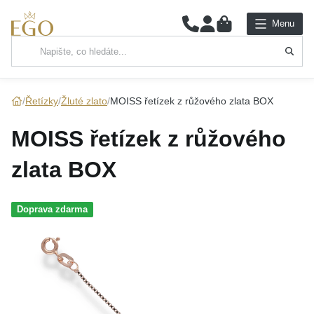
0
Menu
Hlavní kategorie
NÁHRDELNÍKY
Řetízky
Žluté zlato
MOISS řetízek z růžového zlata BOX
PŘÍVĚSKY
MOISS řetízek z růžového
ŘETÍZKY
zlata BOX
NÁRAMKY
Doprava zdarma
PRSTENY
NÁUŠNICE
SADY