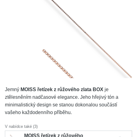
KOLEKCE
VŠE
O NÁS
BLOG
Vyberte region
Česko
Slovensko
Jemný
MOISS řetízek z růžového zlata BOX
je
ztělesněním nadčasové elegance. Jeho hřejivý tón a
minimalistický design se stanou dokonalou součástí
vašeho každodenního příběhu.
V nabídce také (3)
MOISS řetízek z růžového