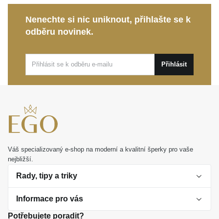
perfektní volbou pro každodenní nošení, ať už ho
Nenechte si nic uniknout, přihlašte se k
necháte vyniknout samostatně, nebo doplníte
odběru novinek.
oblíbeným přívěskem. Bude vám dělat radost každý
den nebo poslouží jako nezapomenutelný dárek, který
vyjádří hlubokou emoci.
Přihlásit
Váš specializovaný e-shop na moderní a kvalitní šperky pro vaše
nejbližší.
Rady, tipy a triky
Informace pro vás
O perlách
Potřebujete poradit?