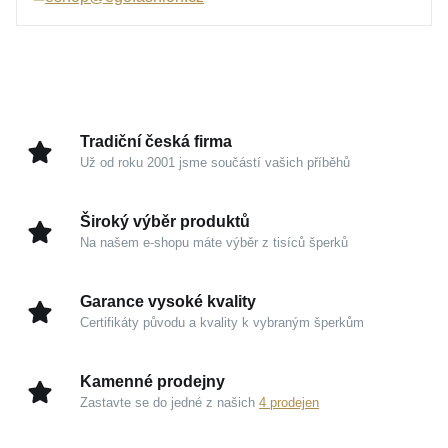
přináší pocit výjimečnosti pro všední dny i slavnostní
okamžiky. Tento nadčasový kousek si snadno oblíbíte
jako svůj osobní talisman, který vás bude doprovázet
životem.
Kouzlo v detailech
Tradiční česká firma
Už od roku 2001 jsme součástí vašich příběhů
Zlato 585/1000:
Ušlechtilý drahý kov zaručuje
trvalou hodnotu, vysokou odolnost a prestižní
Široký výběr produktů
vzhled, který nikdy nevyjde z módy.
Na našem e-shopu máte výběr z tisíců šperků
Růžový odstín:
Hřejivá barva šperku působí
moderně, romanticky a dokonale podtrhne vaši
Garance vysoké kvality
přirozenou krásu.
Certifikáty původu a kvality k vybraným šperkům
Hladká linie typu box:
Pevný a elegantní design
řetízku vytváří jemné odlesky, jež rozzáří váš
Kamenné prodejny
úsměv při každém pohybu.
Zastavte se do jedné z našich
4 prodejen
Elegantní
MOISS řetízek z růžového zlata BOX
je