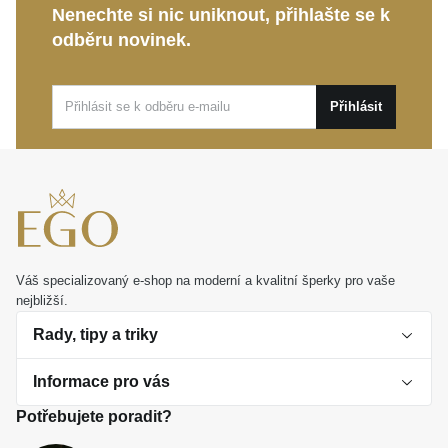
Nenechte si nic uniknout, přihlašte se k
Je to také ideální osobní dárek, který vyjádří hlubokou
odběru novinek.
emoci a upřímně potěší.
Přihlásit
Váš specializovaný e-shop na moderní a kvalitní šperky pro vaše
nejbližší.
Rady, tipy a triky
Informace pro vás
O perlách
Potřebujete poradit?
Jak vybrat perlový šperk
Doprava a platba Česká republika