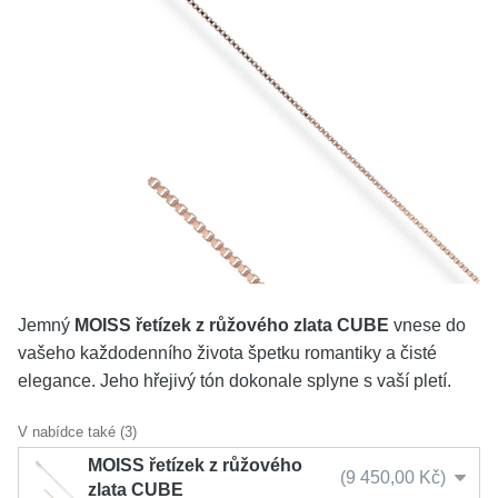
KOLEKCE
VŠE
O NÁS
BLOG
Vyberte region
Česko
Slovensko
Jemný
MOISS řetízek z růžového zlata CUBE
vnese do
vašeho každodenního života špetku romantiky a čisté
elegance. Jeho hřejivý tón dokonale splyne s vaší pletí.
V nabídce také (3)
MOISS řetízek z růžového
9 450,00 Kč
zlata CUBE