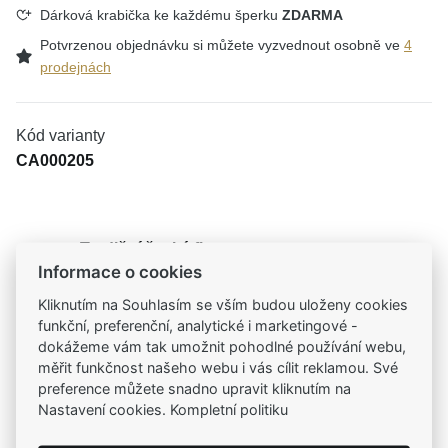
Dárková krabička ke každému šperku
ZDARMA
Potvrzenou objednávku si můžete vyzvednout osobně ve
4
prodejnách
Kód varianty
CA000205
Tradiční česká firma
Informace o cookies
Už od roku 2001 jsme součástí vašich příběhů
Kliknutím na Souhlasím se vším budou uloženy cookies
funkční, preferenční, analytické i marketingové -
Široký výběr produktů
dokážeme vám tak umožnit pohodlné používání webu,
Na našem e-shopu máte výběr z tisíců šperků
měřit funkčnost našeho webu i vás cílit reklamou. Své
preference můžete snadno upravit kliknutím na
Garance vysoké kvality
Nastavení cookies. Kompletní politiku
Certifikáty původu a kvality k vybraným šperkům