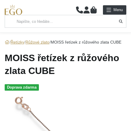
0
Menu
Hlavní kategorie
NÁHRDELNÍKY
Řetízky
Růžové zlato
MOISS řetízek z růžového zlata CUBE
PŘÍVĚSKY
MOISS řetízek z růžového
ŘETÍZKY
zlata CUBE
NÁRAMKY
Doprava zdarma
PRSTENY
NÁUŠNICE
SADY