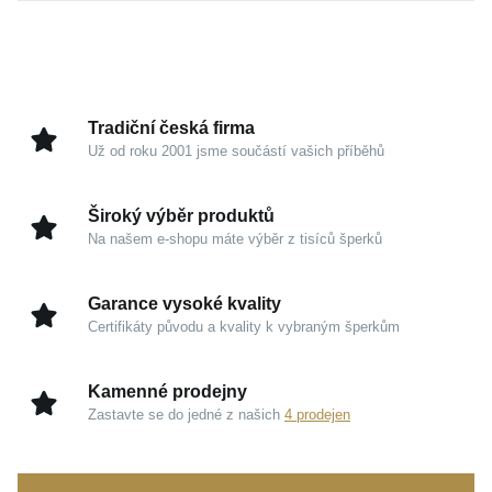
Tento šperk vyniká elegancí, díky které dokonale
splyne s vaším osobitým stylem, a zanechá tak vždy
nezapomenutelný dojem.
Kouzlo v detailech
Tradiční česká firma
Už od roku 2001 jsme součástí vašich příběhů
Růžové zlato 585/1000:
Teplý, romantický odstín
drahého kovu fantasticky lichotí různým tónům pleti
Široký výběr produktů
a vyzařuje sofistikovaný luxus.
Na našem e-shopu máte výběr z tisíců šperků
Moderní estetika:
Čisté tvary a precizní
zpracování dodávají šperku nadčasový charakter,
Garance vysoké kvality
který nikdy nevyjde z módy.
Certifikáty původu a kvality k vybraným šperkům
Maximální komfort:
Jemná struktura kovu
zajišťuje mimořádně příjemný pocit při
Kamenné prodejny
dlouhodobém nošení.
Zastavte se do jedné z našich
4 prodejen
Tento nádherný kousek podtrhne váš půvab při
běžném denním nošení i na slavnostních večerech.