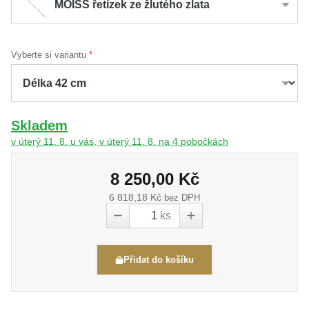
MOISS řetízek ze žlutého zlata
Vyberte si variantu
Skladem
v úterý 11. 8. u vás, v úterý 11. 8. na 4 pobočkách
8 250,00 Kč
6 818,18 Kč
bez DPH
ks
Přidat do košíku