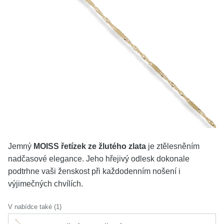
KOLEKCE
VŠE
O NÁS
BLOG
Vyberte region
Česko
Slovensko
Jemný
MOISS řetízek ze žlutého zlata
je ztělesněním
nadčasové elegance. Jeho hřejivý odlesk dokonale
podtrhne vaši ženskost při každodenním nošení i
výjimečných chvílích.
V nabídce také (1)