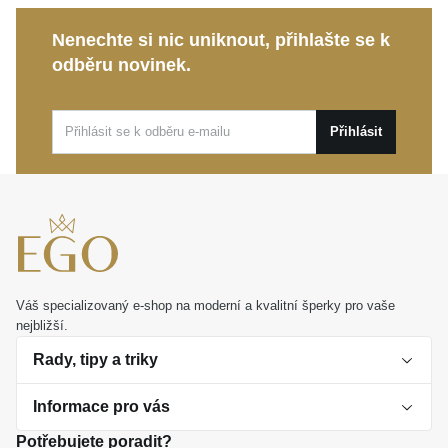
nošení i jako krásný a osobní dárek pro někoho
Nenechte si nic uniknout, přihlašte se k
blízkého. Nechte se hýčkat krásou, která s vámi bude
odběru novinek.
sdílet každý důležitý okamžik.
Přihlásit
Váš specializovaný e-shop na moderní a kvalitní šperky pro vaše
nejbližší.
Rady, tipy a triky
Informace pro vás
O perlách
Potřebujete poradit?