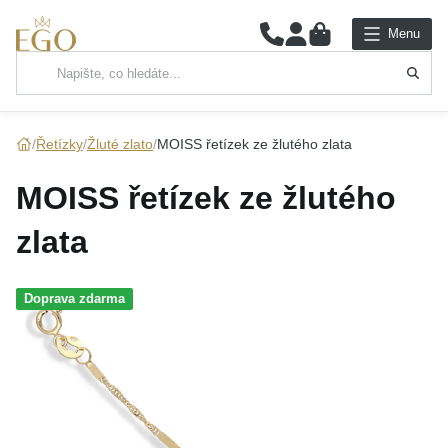
0
Menu
Hlavní kategorie
NÁHRDELNÍKY
Řetízky
Žluté zlato
MOISS řetízek ze žlutého zlata
PŘÍVĚSKY
MOISS řetízek ze žlutého
ŘETÍZKY
zlata
NÁRAMKY
Doprava zdarma
PRSTENY
NÁUŠNICE
SADY