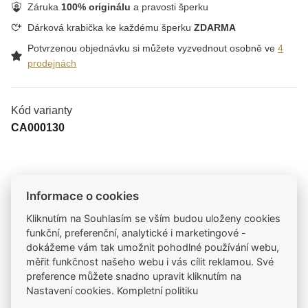
Záruka
100% originálu
a pravosti šperku
Dárková krabička ke každému šperku
ZDARMA
Potvrzenou objednávku si můžete vyzvednout osobně ve
4
prodejnách
Kód varianty
CA000130
Tradiční česká firma
Informace o cookies
Už od roku 2001 jsme součástí vašich příběhů
Kliknutím na Souhlasím se vším budou uloženy cookies
funkční, preferenční, analytické i marketingové -
Široký výběr produktů
dokážeme vám tak umožnit pohodlné používání webu,
Na našem e-shopu máte výběr z tisíců šperků
měřit funkčnost našeho webu i vás cílit reklamou. Své
preference můžete snadno upravit kliknutím na
Nastavení cookies. Kompletní politiku
Garance vysoké kvality