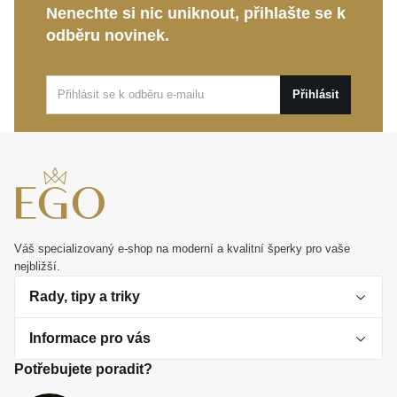
Nenechte si nic uniknout, přihlašte se k
nošení i jako vkusný detail pro výjimečné chvíle.
odběru novinek.
Zároveň představuje krásný a hodnotný dárek pro
vaše blízké, který bude dělat radost dlouhé roky.
Přihlásit
Váš specializovaný e-shop na moderní a kvalitní šperky pro vaše
nejbližší.
Rady, tipy a triky
Informace pro vás
O perlách
Potřebujete poradit?
Jak vybrat perlový šperk
Doprava a platba Česká republika