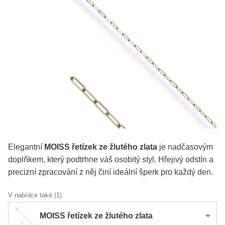
KOLEKCE
VŠE
O NÁS
BLOG
Vyberte region
Česko
Slovensko
Elegantní
MOISS řetízek ze žlutého zlata
je nadčasovým
doplňkem, který podtrhne váš osobitý styl. Hřejivý odstín a
precizní zpracování z něj činí ideální šperk pro každý den.
V nabídce také (1)
MOISS řetízek ze žlutého zlata