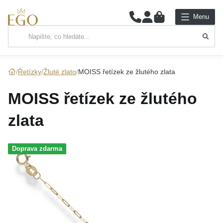
0
Menu
Hlavní kategorie
NÁHRDELNÍKY
Řetízky
Žluté zlato
MOISS řetízek ze žlutého zlata
PŘÍVĚSKY
MOISS řetízek ze žlutého
ŘETÍZKY
zlata
NÁRAMKY
Doprava zdarma
PRSTENY
NÁUŠNICE
SADY