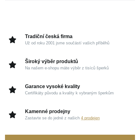
univerzalitou a čistými liniemi. Je navržen tak, aby
dokonale souzněl s vaší individualitou a dodal jemný
dotek prestiže jakémukoli outfitu, ať už se chystáte na
pracovní schůzku nebo setkání s přáteli.
Tradiční česká firma
Už od roku 2001 jsme součástí vašich příběhů
Kouzlo v detailech
Žluté zlato 585/1000:
Tradiční drahý kov, který si
Široký výběr produktů
zachovává dlouhodobou hodnotu a vyniká
Na našem e-shopu máte výběr z tisíců šperků
vysokou odolností.
Hřejivý odstín:
Působí prestižně a propůjčuje
Garance vysoké kvality
šperku nadčasový charakter, jenž skvěle doplní
Certifikáty původu a kvality k vybraným šperkům
váš osobní styl.
Univerzální pojetí:
Minimalistické provedení
Kamenné prodejny
umožňuje snadné kombinování s dalšími
Zastavte se do jedné z našich
4 prodejen
oblíbenými doplňky.
Tento elegantní řetízek je perfektní volbou pro denní