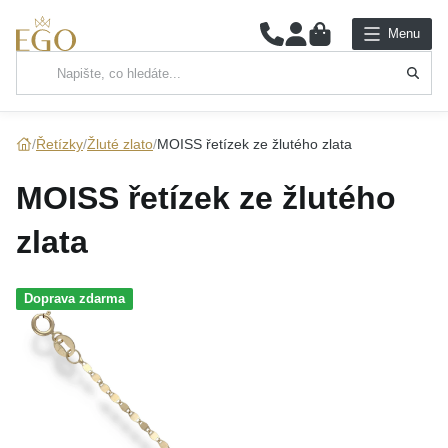
0
Menu
Hlavní kategorie
NÁHRDELNÍKY
Řetízky
Žluté zlato
MOISS řetízek ze žlutého zlata
PŘÍVĚSKY
MOISS řetízek ze žlutého
ŘETÍZKY
zlata
NÁRAMKY
Doprava zdarma
PRSTENY
NÁUŠNICE
SADY