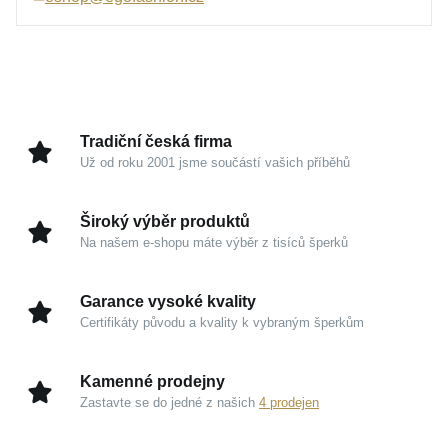
individualitu bez ohledu na to, zda jej vynesete k
volnočasovému oblečení, nebo k elegantní košili.
Tento kousek představuje ukázkovou rovnováhu mezi
nenápadnou krásou a trvalou hodnotou, která zkrátka
nikdy nevyjde z módy.
Tradiční česká firma
Už od roku 2001 jsme součástí vašich příběhů
Kouzlo v detailech
Žluté zlato 585/1000:
Tradiční a prestižní materiál,
Široký výběr produktů
který vyniká dlouhodobou odolností a
Na našem e-shopu máte výběr z tisíců šperků
nezaměnitelným zlatavým odstínem.
Univerzální pojetí:
Pečlivě promyšlené zpracování
Garance vysoké kvality
se plynule přizpůsobí vašemu vkusu a podtrhne
Certifikáty původu a kvality k vybraným šperkům
vaši vnitřní jistotu.
Trvalý lesk:
Detailní leštění zajišťuje šperku
Kamenné prodejny
dlouhodobou krásu a propůjčuje mu velmi čistý,
Zastavte se do jedné z našich
4 prodejen
kultivovaný vzhled.