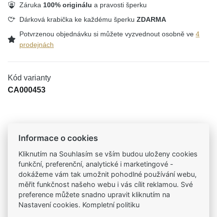
Záruka
100% originálu
a pravosti šperku
Dárková krabička ke každému šperku
ZDARMA
Potvrzenou objednávku si můžete vyzvednout osobně ve
4
prodejnách
Kód varianty
CA000453
Tradiční česká firma
Informace o cookies
Už od roku 2001 jsme součástí vašich příběhů
Kliknutím na Souhlasím se vším budou uloženy cookies
funkční, preferenční, analytické i marketingové -
Široký výběr produktů
dokážeme vám tak umožnit pohodlné používání webu,
Na našem e-shopu máte výběr z tisíců šperků
měřit funkčnost našeho webu i vás cílit reklamou. Své
preference můžete snadno upravit kliknutím na
Nastavení cookies. Kompletní politiku
Garance vysoké kvality