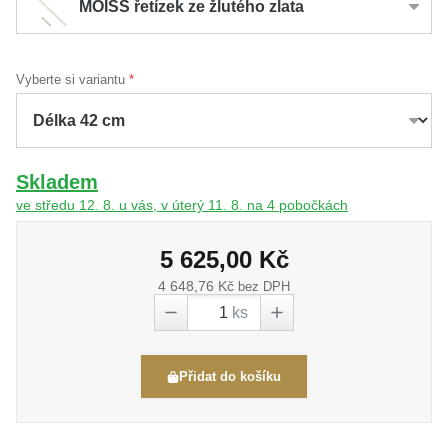
MOISS řetízek ze žlutého zlata
Vyberte si variantu
Skladem
ve středu 12. 8. u vás, v úterý 11. 8. na 4 pobočkách
5 625,00 Kč
4 648,76 Kč
bez DPH
ks
Přidat do košíku