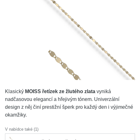
KOLEKCE
VŠE
O NÁS
BLOG
Vyberte region
Česko
Slovensko
Klasický
MOISS řetízek ze žlutého zlata
vyniká
nadčasovou elegancí a hřejivým tónem. Univerzální
design z něj činí prestižní šperk pro každý den i výjimečné
okamžiky.
V nabídce také (1)