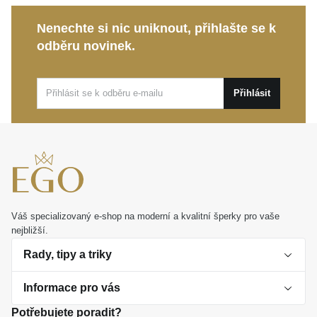
Tento zlatý
MOISS řetízek
je znamenitým dárkem,
Nenechte si nic uniknout, přihlašte se k
který upřímně potěší, ale poslouží také jako spolehlivý
odběru novinek.
společník pro vaše každodenní životní příběhy.
Přihlásit
Váš specializovaný e-shop na moderní a kvalitní šperky pro vaše
nejbližší.
Rady, tipy a triky
Informace pro vás
O perlách
Potřebujete poradit?