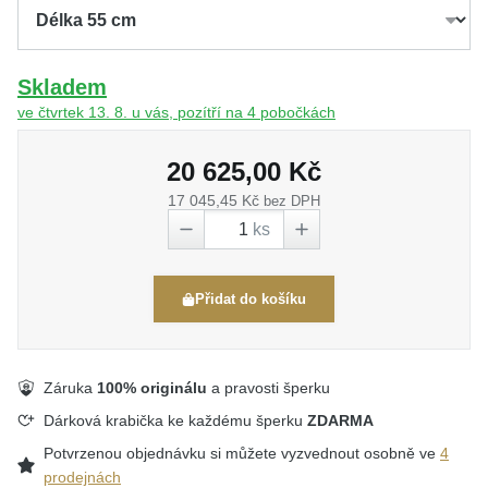
Skladem
ve čtvrtek 13. 8. u vás, pozítří na 4 pobočkách
20 625,00 Kč
17 045,45 Kč
bez DPH
ks
Přidat do košíku
Záruka
100% originálu
a pravosti šperku
Dárková krabička ke každému šperku
ZDARMA
Potvrzenou objednávku si můžete vyzvednout osobně ve
4
prodejnách