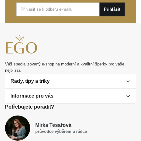
provázet výjimečnými událostmi i zcela běžnými dny.
Přihlásit
Váš specializovaný e-shop na moderní a kvalitní šperky pro vaše
nejbližší.
Rady, tipy a triky
Informace pro vás
O perlách
Potřebujete poradit?
Jak vybrat perlový šperk
Doprava a platba Česká republika
Dárková inspirace
Mirka Tesařová
Obchodní podmínky
průvodce výběrem a rádce
Smaltované a korálkové šperky jako trend
Reklamační řád