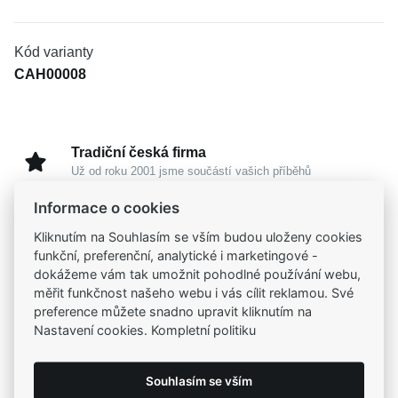
Kód varianty
CAH00008
Tradiční česká firma
Už od roku 2001 jsme součástí vašich příběhů
Informace o cookies
Široký výběr produktů
Kliknutím na Souhlasím se vším budou uloženy cookies
Na našem e-shopu máte výběr z tisíců šperků
funkční, preferenční, analytické i marketingové -
dokážeme vám tak umožnit pohodlné používání webu,
měřit funkčnost našeho webu i vás cílit reklamou. Své
Garance vysoké kvality
preference můžete snadno upravit kliknutím na
Certifikáty původu a kvality k vybraným šperkům
Nastavení cookies. Kompletní politiku
Kamenné prodejny
Souhlasím se vším
Zastavte se do jedné z našich
4 prodejen