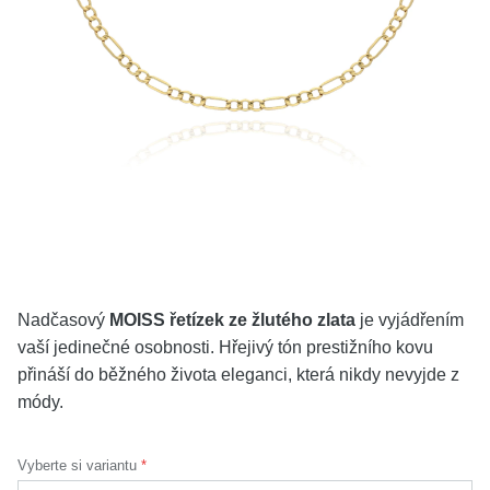
KOLEKCE
VŠE
O NÁS
BLOG
Vyberte region
Česko
Slovensko
Nadčasový
MOISS řetízek ze žlutého zlata
je vyjádřením
vaší jedinečné osobnosti. Hřejivý tón prestižního kovu
přináší do běžného života eleganci, která nikdy nevyjde z
módy.
Vyberte si variantu