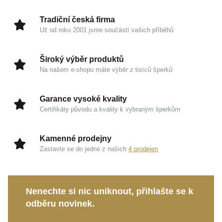
příjemně a díky své univerzální eleganci skvěle doplní
jakýkoliv outfit, od ležérního svetru až po večerní
Tradiční česká firma
košili či šaty.
Už od roku 2001 jsme součástí vašich příběhů
Kouzlo v detailech
Široký výběr produktů
Na našem e-shopu máte výběr z tisíců šperků
Žluté zlato 585/1000:
Tradiční materiál, který
vyniká vysokou odolností, prestižním charakterem
Garance vysoké kvality
a nezaměnitelným hřejivým leskem.
Certifikáty původu a kvality k vybraným šperkům
Univerzální nadčasovost:
Čisté linie z něj činí
ideální doplněk pro každého, kdo ocení
Kamenné prodejny
sebevědomý minimalismus a trvalý styl.
Zastavte se do jedné z našich
4 prodejen
Precizní zpracování:
Kvalita zaručující bezpečné
a pohodlné každodenní nošení.
Nenechte si nic uniknout, přihlašte se k
Ať už hledáte elegantní kousek pro sebe, nebo
odběru novinek.
vybíráte hodnotný dárek pro někoho blízkého, tento
řetízek je sázkou na trvalou krásu. Bude vás věrně