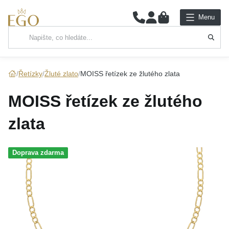
0
Menu
Hlavní kategorie
NÁHRDELNÍKY
Řetízky
Žluté zlato
MOISS řetízek ze žlutého zlata
PŘÍVĚSKY
MOISS řetízek ze žlutého
ŘETÍZKY
zlata
NÁRAMKY
Doprava zdarma
PRSTENY
NÁUŠNICE
SADY