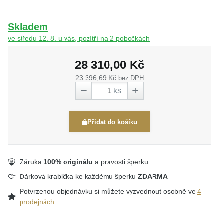
Skladem
ve středu 12. 8. u vás, pozítří na 2 pobočkách
28 310,00 Kč
23 396,69 Kč
bez DPH
ks
Přidat do košíku
Záruka
100% originálu
a pravosti šperku
Dárková krabička ke každému šperku
ZDARMA
Potvrzenou objednávku si můžete vyzvednout osobně ve
4
prodejnách