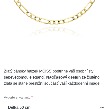
KOLEKCE
VŠE
O NÁS
BLOG
Vyberte region
Česko
Slovensko
Zlatý pánský řetízek MOISS podtrhne váš osobní styl
sebevědomou elegancí.
Nadčasový design
ze žlutého
zlata se stane prestižní součástí vaší každodenní image.
Vyberte si variantu