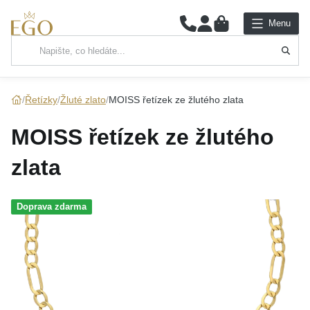
0
Menu
Hlavní kategorie
NÁHRDELNÍKY
Řetízky
Žluté zlato
MOISS řetízek ze žlutého zlata
PŘÍVĚSKY
MOISS řetízek ze žlutého
ŘETÍZKY
zlata
NÁRAMKY
Doprava zdarma
PRSTENY
NÁUŠNICE
SADY