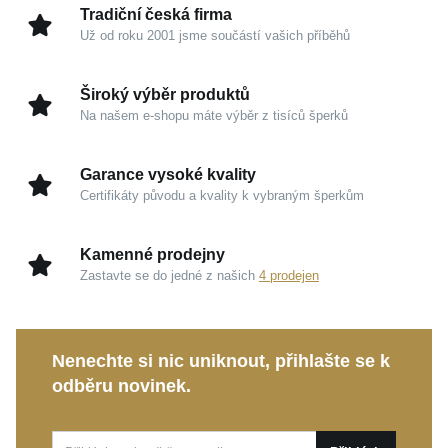
kvality a kultivovanosti.
Tradiční česká firma
Už od roku 2001 jsme součástí vašich příběhů
Charakter a kvalita v každém detailu
Široký výběr produktů
Žluté zlato 585/1000:
Prestižní materiál, který
Na našem e-shopu máte výběr z tisíců šperků
zaručuje dlouhodobou hodnotu, vysokou odolnost
a nikdy nevychází z módy.
Garance vysoké kvality
Sebevědomý profil:
Konstrukce řetízku je
Certifikáty původu a kvality k vybraným šperkům
navržena tak, aby perfektně kopírovala pánský
dekolt a nabídla maximální komfort.
Kamenné prodejny
Rukopis MOISS:
Precizní šperkařské řemeslo, na
Zastavte se do jedné z našich
4 prodejen
jehož spolehlivost se můžete každý den s důvěrou
spolehnout.
Nenechte si nic uniknout, přihlašte se k
Pánský
MOISS řetízek ze žlutého zlata
je ideální
odběru novinek.
volbou pro muže, který zná svou cenu, i jako
mimořádně nadčasový dar. Zvolte klenot, který
podtrhne váš charakter a bude s vámi sdílet váš