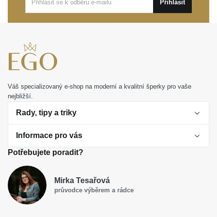
Přihlásit
životní příběh.
Váš specializovaný e-shop na moderní a kvalitní šperky pro vaše
nejbližší.
Rady, tipy a triky
Informace pro vás
O perlách
Potřebujete poradit?
Jak vybrat perlový šperk
Doprava a platba Česká republika
Dárková inspirace
Mirka Tesařová
Obchodní podmínky
průvodce výběrem a rádce
Smaltované a korálkové šperky jako trend
Reklamační řád