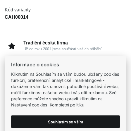
Kód varianty
CAH00014
Tradiční česká firma
Už od roku 2001 jsme součástí vašich příběhů
Informace o cookies
Široký výběr produktů
Na našem e-shopu máte výběr z tisíců šperků
Kliknutím na Souhlasím se vším budou uloženy cookies
funkční, preferenční, analytické i marketingové -
dokážeme vám tak umožnit pohodlné používání webu,
Garance vysoké kvality
měřit funkčnost našeho webu i vás cílit reklamou. Své
Certifikáty původu a kvality k vybraným šperkům
preference můžete snadno upravit kliknutím na
Nastavení cookies. Kompletní politiku
Kamenné prodejny
Zastavte se do jedné z našich
4 prodejen
Souhlasím se vším