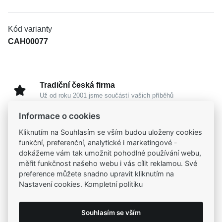
Kód varianty
CAH00077
Tradiční česká firma
Už od roku 2001 jsme součástí vašich příběhů
Informace o cookies
Široký výběr produktů
Kliknutím na Souhlasím se vším budou uloženy cookies
Na našem e-shopu máte výběr z tisíců šperků
funkční, preferenční, analytické i marketingové -
dokážeme vám tak umožnit pohodlné používání webu,
měřit funkčnost našeho webu i vás cílit reklamou. Své
Garance vysoké kvality
preference můžete snadno upravit kliknutím na
Certifikáty původu a kvality k vybraným šperkům
Nastavení cookies. Kompletní politiku
Kamenné prodejny
Souhlasím se vším
Zastavte se do jedné z našich
4 prodejen