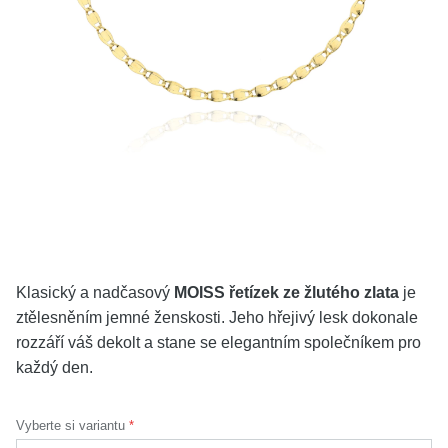
KOLEKCE
VŠE
O NÁS
BLOG
Vyberte region
Česko
Slovensko
Klasický a nadčasový
MOISS řetízek ze žlutého zlata
je
ztělesněním jemné ženskosti. Jeho hřejivý lesk dokonale
rozzáří váš dekolt a stane se elegantním společníkem pro
každý den.
Vyberte si variantu