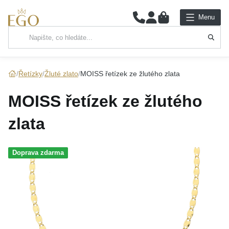
0
Menu
Hlavní kategorie
NÁHRDELNÍKY
Řetízky
Žluté zlato
MOISS řetízek ze žlutého zlata
PŘÍVĚSKY
MOISS řetízek ze žlutého
ŘETÍZKY
zlata
NÁRAMKY
Doprava zdarma
PRSTENY
NÁUŠNICE
SADY