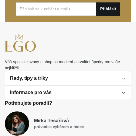
Přihlásit
Tento nadčasový
MOISS řetízek ze žlutého zlata
je
ideální volbou pro stálé nošení i jako
nezapomenutelný dárek od srdce. Dopřejte si kousek
krásy, který s vámi napíše váš jedinečný příběh.
Váš specializovaný e-shop na moderní a kvalitní šperky pro vaše
nejbližší.
Rady, tipy a triky
Informace pro vás
O perlách
Potřebujete poradit?
Jak vybrat perlový šperk
Doprava a platba Česká republika
Dárková inspirace
Mirka Tesařová
Obchodní podmínky
průvodce výběrem a rádce
Smaltované a korálkové šperky jako trend
Reklamační řád