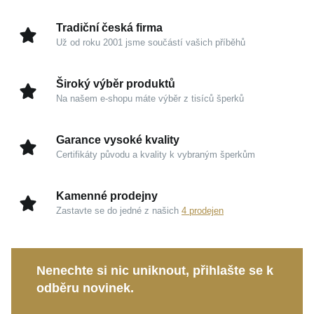
lehkostí podtrhne vaši vrozenou eleganci.
Tradiční česká firma
Věříme, že šperk je odrazem vaší duše, a právě tento
Už od roku 2001 jsme součástí vašich příběhů
kousek s vámi bude sdílet každý výjimečný i všední
okamžik. Jeho čistý design z něj činí poklad, který si
Široký výběr produktů
zamilujete na celý život.
Na našem e-shopu máte výběr z tisíců šperků
Kouzlo v detailech
Garance vysoké kvality
Certifikáty původu a kvality k vybraným šperkům
Žluté zlato 585/1000:
Tradiční a prestižní drahý
kov zaručuje dlouhodobou hodnotu, odolnost a
skutečně noblesní vzhled.
Kamenné prodejny
Zastavte se do jedné z našich
4 prodejen
Hřejivý odstín:
Zlatavá barva krásně ladí s
každým tónem pokožky a přináší pocit čistého
luxusu do vašich běžných dnů.
Nenechte si nic uniknout, přihlašte se k
Precizní zpracování MOISS:
Záruka pečlivé
odběru novinek.
výroby a promyšleného designu, který s úctou
oslavuje ženskou krásu.