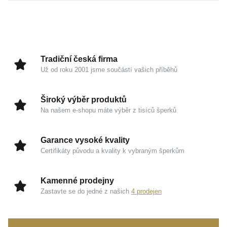
dotek nadčasového luxusu. Tento šperk nepodléhá
pomíjivým trendům, naopak si zachovává svou trvalou
hodnotu a decentně prozáří váš dekolt při jakékoliv
příležitosti.
Tradiční česká firma
Už od roku 2001 jsme součástí vašich příběhů
Kouzlo v detailech
Žluté zlato 585/1000:
Tradiční a nadčasový drahý
Široký výběr produktů
kov s hřejivým tónem, který zaručuje dlouhodobou
Na našem e-shopu máte výběr z tisíců šperků
odolnost a prestižní vzhled.
Design Anker:
Pevný a velmi oblíbený typ spojení
Garance vysoké kvality
oček, který krásně odráží světlo a dodává šperku
Certifikáty původu a kvality k vybraným šperkům
jemný lesk.
Univerzální využití:
Čisté provedení skvěle
Kamenné prodejny
funguje jako samostatný minimalistický doplněk,
Zastavte se do jedné z našich
4 prodejen
ale i jako ideální základ pro váš oblíbený přívěsek.
Tento
MOISS řetízek ze žlutého zlata ANKER