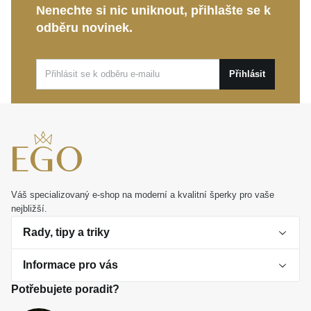
Nenechte si nic uniknout, přihlašte se k
představuje vkusný dárek, který zaručeně potěší ženu
odběru novinek.
s citem pro klasickou krásu. Bude vás s neuvěřitelnou
lehkostí provázet běžnými dny i nezapomenutelnými
večery.
Přihlásit
Váš specializovaný e-shop na moderní a kvalitní šperky pro vaše
nejbližší.
Rady, tipy a triky
Informace pro vás
O perlách
Potřebujete poradit?
Jak vybrat perlový šperk
Doprava a platba Česká republika