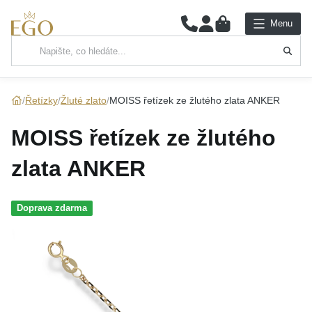
0
Menu
Hlavní kategorie
NÁHRDELNÍKY
Řetízky
Žluté zlato
MOISS řetízek ze žlutého zlata ANKER
PŘÍVĚSKY
MOISS řetízek ze žlutého
ŘETÍZKY
zlata ANKER
NÁRAMKY
Doprava zdarma
PRSTENY
NÁUŠNICE
SADY