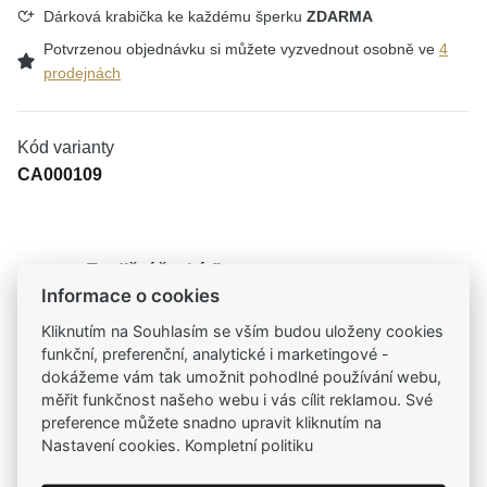
Dárková krabička ke každému šperku
ZDARMA
Potvrzenou objednávku si můžete vyzvednout osobně ve
4
prodejnách
Kód varianty
CA000109
Tradiční česká firma
Informace o cookies
Už od roku 2001 jsme součástí vašich příběhů
Kliknutím na Souhlasím se vším budou uloženy cookies
funkční, preferenční, analytické i marketingové -
Široký výběr produktů
dokážeme vám tak umožnit pohodlné používání webu,
Na našem e-shopu máte výběr z tisíců šperků
měřit funkčnost našeho webu i vás cílit reklamou. Své
preference můžete snadno upravit kliknutím na
Garance vysoké kvality
Nastavení cookies. Kompletní politiku
Certifikáty původu a kvality k vybraným šperkům