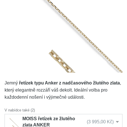
KOLEKCE
VŠE
O NÁS
BLOG
Vyberte region
Česko
Slovensko
Jemný
řetízek typu Anker z nadčasového žlutého zlata
,
který elegantně rozzáří váš dekolt. Ideální volba pro
každodenní nošení i výjimečné události.
V nabídce také (2)
MOISS řetízek ze žlutého
3 995,00 Kč
zlata ANKER