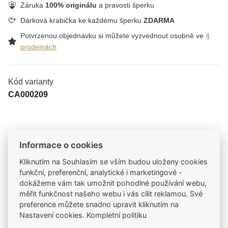
Záruka
100% originálu
a pravosti šperku
Dárková krabička ke každému šperku
ZDARMA
Potvrzenou objednávku si můžete vyzvednout osobně ve
4
prodejnách
Kód varianty
CA000209
Tradiční česká firma
Informace o cookies
Už od roku 2001 jsme součástí vašich příběhů
Kliknutím na Souhlasím se vším budou uloženy cookies
funkční, preferenční, analytické i marketingové -
Široký výběr produktů
dokážeme vám tak umožnit pohodlné používání webu,
Na našem e-shopu máte výběr z tisíců šperků
měřit funkčnost našeho webu i vás cílit reklamou. Své
preference můžete snadno upravit kliknutím na
Nastavení cookies. Kompletní politiku
Garance vysoké kvality