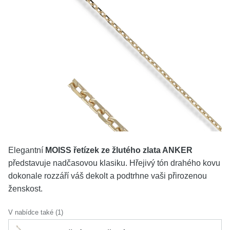
KOLEKCE
VŠE
O NÁS
BLOG
Vyberte region
Česko
Slovensko
Elegantní
MOISS řetízek ze žlutého zlata ANKER
představuje nadčasovou klasiku. Hřejivý tón drahého kovu
dokonale rozzáří váš dekolt a podtrhne vaši přirozenou
ženskost.
V nabídce také (1)