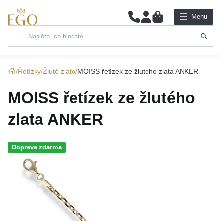
0
Menu
Hlavní kategorie
NÁHRDELNÍKY
Řetízky
Žluté zlato
MOISS řetízek ze žlutého zlata ANKER
PŘÍVĚSKY
MOISS řetízek ze žlutého
ŘETÍZKY
zlata ANKER
NÁRAMKY
Doprava zdarma
PRSTENY
NÁUŠNICE
SADY