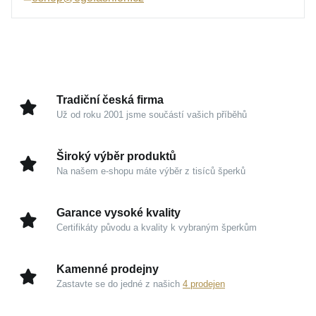
Tradiční typ této vazby vyniká svou odolností i
prestižním zpracováním, díky kterému šperk nikdy
nevyjde z módy. Můžete jej nosit samostatně pro
vytvoření minimalistického dojmu, nebo jej snadno
doplnit oblíbeným přívěskem, se kterým bude sdílet
Tradiční česká firma
váš osobní životní příběh.
Už od roku 2001 jsme součástí vašich příběhů
Kouzlo v detailech
Široký výběr produktů
Na našem e-shopu máte výběr z tisíců šperků
Žluté zlato 585/1000:
Tradiční drahý kov garantuje
dlouhodobou hodnotu, vysokou odolnost a
Garance vysoké kvality
skutečně luxusní charakter.
Certifikáty původu a kvality k vybraným šperkům
Vazba Anker:
Pevný a vysoce spolehlivý typ
řetízku, který zaujme svým čistým a elegantním
Kamenné prodejny
profilem.
Zastavte se do jedné z našich
4 prodejen
Hřejivý zlatavý odstín:
Barva kovu přirozeně
lichotí pleti, podtrhuje ženskost a přináší pocit