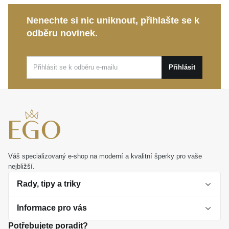
prestiže.
Nenechte si nic uniknout, přihlašte se k
odběru novinek.
Tento vytříbený kousek značky
MOISS
se stane vaší
milovanou součástí každodenního života i krásným
doplňkem pro výjimečné události. Jde rovněž o
Přihlásit
ideální osobní dárek, který zaručeně potěší každou
ženu s citem pro opravdovou eleganci.
Váš specializovaný e-shop na moderní a kvalitní šperky pro vaše
nejbližší.
Rady, tipy a triky
Informace pro vás
O perlách
Potřebujete poradit?