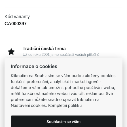
Kód varianty
CA000397
Tradiční česká firma
Už od roku 2001 jsme součástí vašich příběhů
Informace o cookies
Široký výběr produktů
Kliknutím na Souhlasím se vším budou uloženy cookies
Na našem e-shopu máte výběr z tisíců šperků
funkční, preferenční, analytické i marketingové -
dokážeme vám tak umožnit pohodlné používání webu,
měřit funkčnost našeho webu i vás cílit reklamou. Své
Garance vysoké kvality
preference můžete snadno upravit kliknutím na
Certifikáty původu a kvality k vybraným šperkům
Nastavení cookies. Kompletní politiku
Kamenné prodejny
Souhlasím se vším
Zastavte se do jedné z našich
4 prodejen