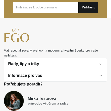
a zůstane s vámi po dlouhá léta.
Přihlásit
Váš specializovaný e-shop na moderní a kvalitní šperky pro vaše
nejbližší.
Rady, tipy a triky
Informace pro vás
O perlách
Potřebujete poradit?
Jak vybrat perlový šperk
Doprava a platba Česká republika
Dárková inspirace
Mirka Tesařová
Obchodní podmínky
průvodce výběrem a rádce
Smaltované a korálkové šperky jako trend
Reklamační řád