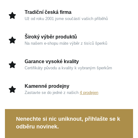
gesta, aby upoutal pozornost okolí.
Tradiční česká firma
Už od roku 2001 jsme součástí vašich příběhů
Kouzlo v detailech
Žluté zlato 585/1000:
Tradiční a prestižní materiál,
Široký výběr produktů
který vyniká hřejivým zlatavým odstínem,
Na našem e-shopu máte výběr z tisíců šperků
mimořádnou odolností a trvalou hodnotou.
Vzor ANKER:
Osvědčený a pevný typ řetízku
Garance vysoké kvality
přináší spolehlivost a výjimečný komfort pro
Certifikáty původu a kvality k vybraným šperkům
každodenní nošení.
Nadčasová elegance:
Čisté zpracování umožňuje
Kamenné prodejny
nosit řetízek samostatně jako jemný detail, nebo v
Zastavte se do jedné z našich
4 prodejen
kombinaci s vaším oblíbeným přívěskem.
Tento
MOISS řetízek ze žlutého zlata ANKER
Nenechte si nic uniknout, přihlašte se k
představuje dokonalou volbu pro oživení vašeho
odběru novinek.
denního outfitu i promyšlený dárek pro někoho
blízkého. Objevte klenot, jenž nikdy nevychází z módy