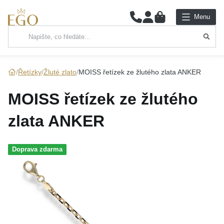
0
Menu
Hlavní kategorie
NÁHRDELNÍKY
Řetízky
Žluté zlato
MOISS řetízek ze žlutého zlata ANKER
PŘÍVĚSKY
MOISS řetízek ze žlutého
ŘETÍZKY
zlata ANKER
NÁRAMKY
Doprava zdarma
PRSTENY
NÁUŠNICE
SADY