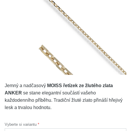
KOLEKCE
VŠE
O NÁS
BLOG
Vyberte region
Česko
Slovensko
Jemný a nadčasový
MOISS řetízek ze žlutého zlata
ANKER
se stane elegantní součástí vašeho
každodenního příběhu. Tradiční žluté zlato přináší hřejivý
lesk a trvalou hodnotu.
Vyberte si variantu