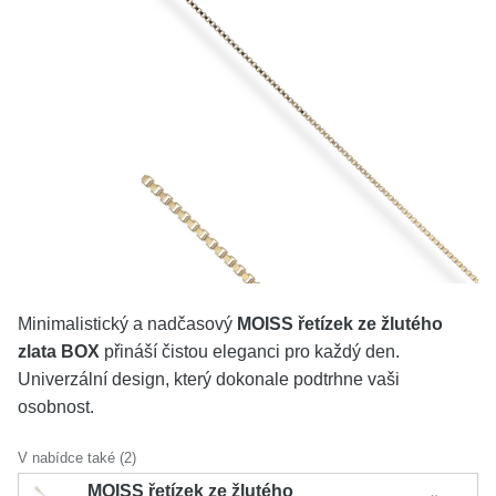
KOLEKCE
VŠE
O NÁS
BLOG
Vyberte region
Česko
Slovensko
Minimalistický a nadčasový
MOISS řetízek ze žlutého
zlata BOX
přináší čistou eleganci pro každý den.
Univerzální design, který dokonale podtrhne vaši
osobnost.
V nabídce také (2)
MOISS řetízek ze žlutého