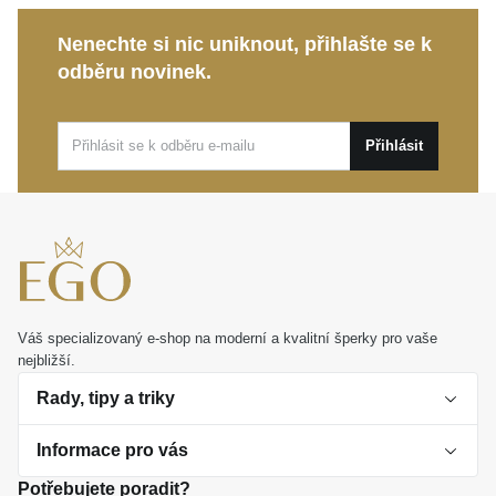
kompromisů, jenž jemně a elegantně podtrhne vaši
Nenechte si nic uniknout, přihlašte se k
individualitu.
odběru novinek.
Tento pečlivě zpracovaný zlatý řetízek představuje
nejen vkusný prvek osobního stylu, ale také
Přihlásit
výjimečný dárek. Potěší jako krásná připomínka
významného okamžiku nebo jako nadčasová
pozornost, kterou si s radostí dopřejete i vy sami.
Váš specializovaný e-shop na moderní a kvalitní šperky pro vaše
nejbližší.
Rady, tipy a triky
Informace pro vás
O perlách
Potřebujete poradit?