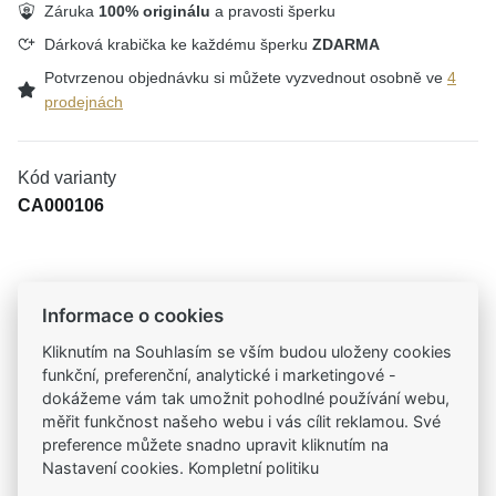
Záruka
100% originálu
a pravosti šperku
Dárková krabička ke každému šperku
ZDARMA
Potvrzenou objednávku si můžete vyzvednout osobně ve
4
prodejnách
Kód varianty
CA000106
Tradiční česká firma
Informace o cookies
Už od roku 2001 jsme součástí vašich příběhů
Kliknutím na Souhlasím se vším budou uloženy cookies
funkční, preferenční, analytické i marketingové -
Široký výběr produktů
dokážeme vám tak umožnit pohodlné používání webu,
Na našem e-shopu máte výběr z tisíců šperků
měřit funkčnost našeho webu i vás cílit reklamou. Své
preference můžete snadno upravit kliknutím na
Nastavení cookies. Kompletní politiku
Garance vysoké kvality