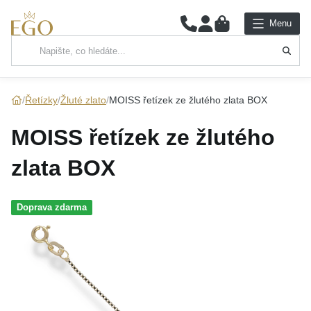
0
Menu
Hlavní kategorie
NÁHRDELNÍKY
Řetízky
Žluté zlato
MOISS řetízek ze žlutého zlata BOX
PŘÍVĚSKY
MOISS řetízek ze žlutého
ŘETÍZKY
zlata BOX
NÁRAMKY
Doprava zdarma
PRSTENY
NÁUŠNICE
SADY