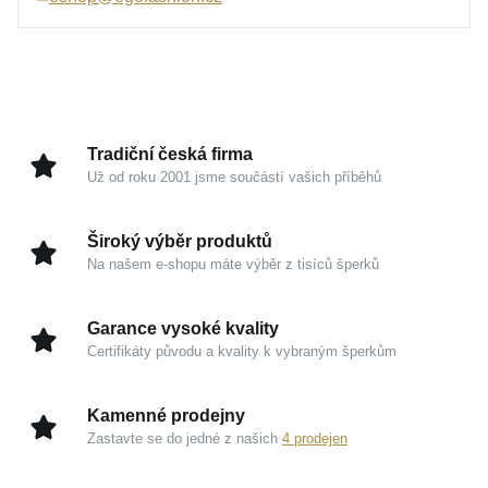
Tento sofistikovaný klenot je navržen tak, aby vás
mohl spolehlivě doprovázet na každém kroku.
Představuje oslavu jemné ženskosti a stane se
nenápadným, avšak naprosto nepřehlédnutelným
vyjádřením vašeho osobního stylu.
Tradiční česká firma
Už od roku 2001 jsme součástí vašich příběhů
Kouzlo v detailech
Žluté zlato 585/1000:
Zajišťuje výjimečnou
Široký výběr produktů
odolnost, dlouhodobou hodnotu a prestiž, která
Na našem e-shopu máte výběr z tisíců šperků
nikdy nevyjde z módy.
Designová vazba FOX:
Hladce kopíruje linii krku,
Garance vysoké kvality
překrásně odráží světlo a je velmi komfortní pro
Certifikáty původu a kvality k vybraným šperkům
celodenní nošení.
Značka MOISS:
Ztělesňuje harmonické propojení
Kamenné prodejny
poctivého šperkařského řemesla s moderní
Zastavte se do jedné z našich
4 prodejen
lehkostí.