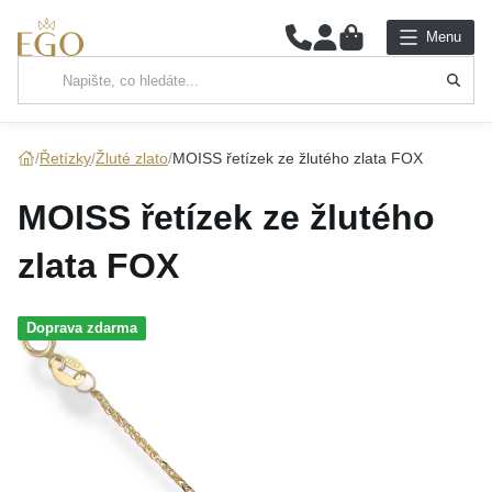
0
Menu
Hlavní kategorie
NÁHRDELNÍKY
Řetízky
Žluté zlato
MOISS řetízek ze žlutého zlata FOX
PŘÍVĚSKY
MOISS řetízek ze žlutého
ŘETÍZKY
zlata FOX
NÁRAMKY
Doprava zdarma
PRSTENY
NÁUŠNICE
SADY