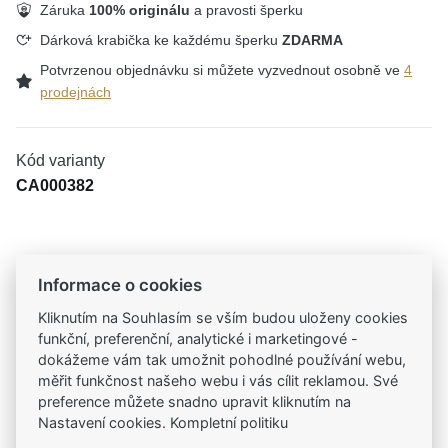
Záruka
100% originálu
a pravosti šperku
Dárková krabička ke každému šperku
ZDARMA
Potvrzenou objednávku si můžete vyzvednout osobně ve
4
prodejnách
Kód varianty
CA000382
Tradiční česká firma
Informace o cookies
Už od roku 2001 jsme součástí vašich příběhů
Kliknutím na Souhlasím se vším budou uloženy cookies
funkční, preferenční, analytické i marketingové -
Široký výběr produktů
dokážeme vám tak umožnit pohodlné používání webu,
Na našem e-shopu máte výběr z tisíců šperků
měřit funkčnost našeho webu i vás cílit reklamou. Své
preference můžete snadno upravit kliknutím na
Nastavení cookies. Kompletní politiku
Garance vysoké kvality