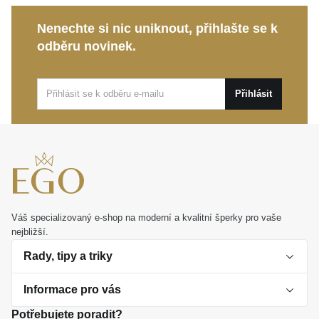
Objevte šperk, který s vámi bude sdílet váš jedinečný
Nenechte si nic uniknout, přihlašte se k
životní příběh. Je ideální volbou k ležérnímu outfitu i k
odběru novinek.
večerním šatům, stejně jako krásným dárkem, jenž
zaručeně potěší každou ženu s citem pro detail.
Přihlásit
Váš specializovaný e-shop na moderní a kvalitní šperky pro vaše
nejbližší.
Rady, tipy a triky
Informace pro vás
O perlách
Potřebujete poradit?