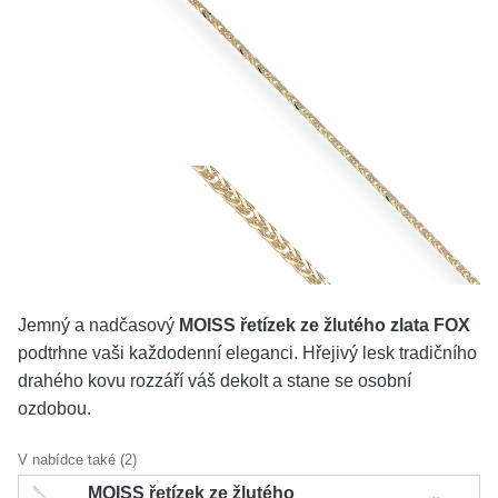
KOLEKCE
VŠE
O NÁS
BLOG
Vyberte region
Česko
Slovensko
Jemný a nadčasový
MOISS řetízek ze žlutého zlata FOX
podtrhne vaši každodenní eleganci. Hřejivý lesk tradičního
drahého kovu rozzáří váš dekolt a stane se osobní
ozdobou.
V nabídce také (2)
MOISS řetízek ze žlutého