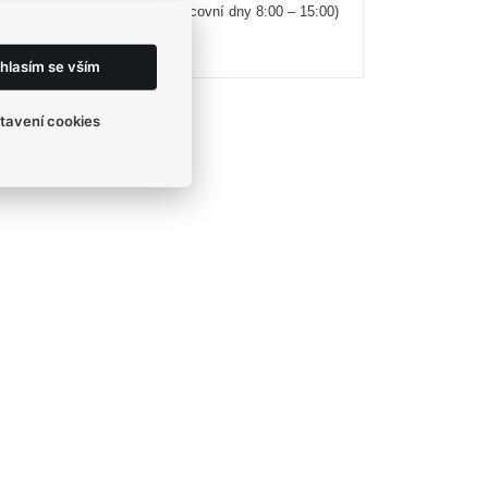
(v pracovní dny 8:00 – 15:00)
+420 774 524 442
eshop@egofashion.cz
hlasím se vším
tavení cookies