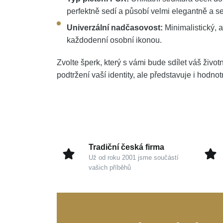
perfektně sedí a působí velmi elegantně a se
Univerzální nadčasovost:
Minimalistický, a
každodenní osobní ikonou.
Zvolte šperk, který s vámi bude sdílet váš životn
podtržení vaší identity, ale představuje i hodno
Tradiční česká firma
Už od roku 2001 jsme součástí
vašich příběhů