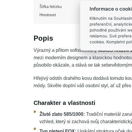
Šířka řetízku
Informace o cook
Hmotnost
Kliknutím na Souhlasí
preferenční, analytic
pohodlné používání we
reklamou. Své prefere
Popis
cookies. Kompletní poli
Výrazný a přitom sofistikovaný
MOISS řetízek 
mezi moderním designem a klasickou hodnotou. 
působilo okázale, a stává se tak sebevědomým v
Hřejivý odstín drahého kovu dodává tomuto kou
módy. Skvěle doplní váš osobní styl, ať už přes 
Charakter a vlastnosti
Žluté zlato 585/1000:
Tradiční materiál zar
vzhled, který si zachová svůj charakteristický
Typ pletení FOX:
Unikátní struktura oček do