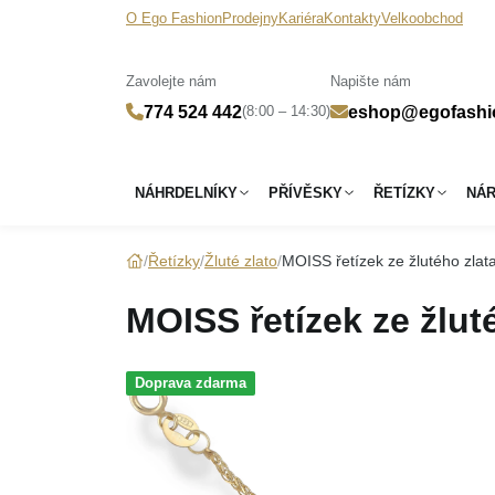
O Ego Fashion
Prodejny
Kariéra
Kontakty
Velkoobchod
Zavolejte nám
Napište nám
(8:00 – 14:30)
774 524 442
eshop@egofashi
NÁHRDELNÍKY
PŘÍVĚSKY
ŘETÍZKY
NÁ
Řetízky
Žluté zlato
MOISS řetízek ze žlutého zla
MOISS řetízek ze žlut
Doprava zdarma