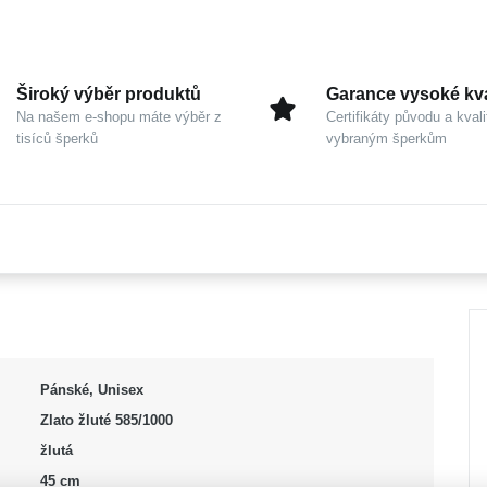
Široký výběr produktů
Garance vysoké kva
Na našem e-shopu máte výběr z
Certifikáty původu a kvali
tisíců šperků
vybraným šperkům
Pánské, Unisex
Zlato žluté 585/1000
žlutá
45 cm