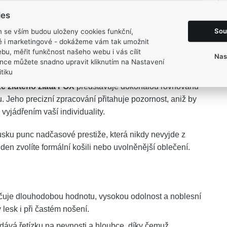
3 mm
ies
8,8 g
Sou
m se vším budou uloženy cookies funkční,
ké i marketingové - dokážeme vám tak umožnit
bu, měřit funkčnost našeho webu i vás cílit
Nas
nce můžete snadno upravit kliknutím na Nastavení
tiku
ze žlutého zlata FOX
představuje dokonalou rovnováhu
Jeho precizní zpracování přitahuje pozornost, aniž by
yjádřením vaší individuality.
sku punc nadčasové prestiže, která nikdy nevyjde z
den zvolíte formální košili nebo uvolněnější oblečení.
učuje dlouhodobou hodnotu, vysokou odolnost a noblesní
 lesk i při častém nošení.
dává řetízku na pevnosti a hloubce, díky čemuž