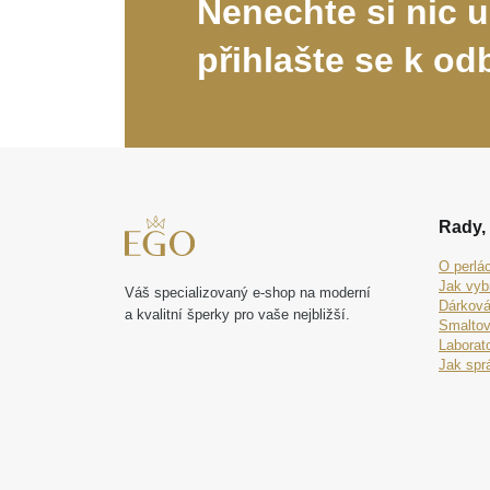
Nenechte si nic u
přihlašte se k od
Rady, 
O perlá
Jak vyb
Váš specializovaný e-shop na moderní
Dárková
a kvalitní šperky pro vaše nejbližší.
Smaltov
Laborat
Jak spr