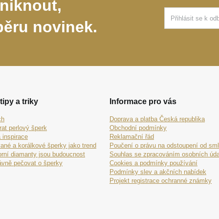
niknout,
běru novinek.
tipy a triky
Informace pro vás
ch
Doprava a platba Česká republika
rat perlový šperk
Obchodní podmínky
 inspirace
Reklamační řád
ané a korálkové šperky jako trend
Poučení o právu na odstoupení od sm
orní diamanty jsou budoucnost
Souhlas se zpracováním osobních úda
ávně pečovat o šperky
Cookies a podmínky používání
Podmínky slev a akčních nabídek
Projekt registrace ochranné známky