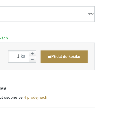
čkách
ks
Přidat do košíku
RMA
out osobně ve
4 prodejnách