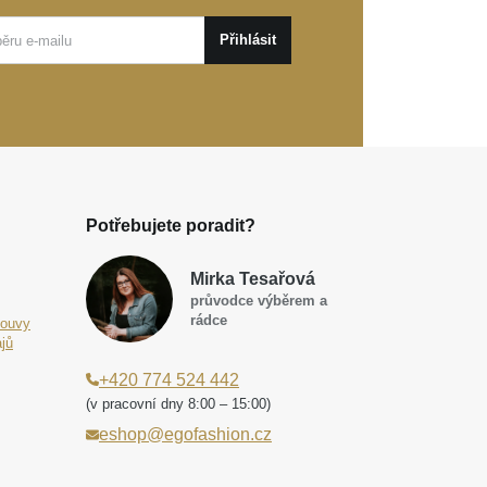
Přihlásit
Potřebujete poradit?
Mirka Tesařová
průvodce výběrem a
rádce
louvy
jů
+420 774 524 442
(v pracovní dny 8:00 – 15:00)
eshop@egofashion.cz