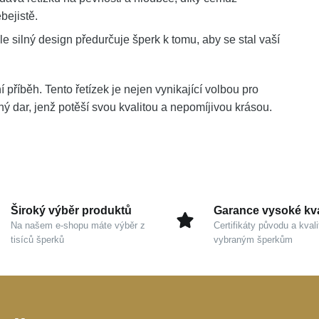
bejistě.
le silný design předurčuje šperk k tomu, aby se stal vaší
í příběh. Tento řetízek je nejen vynikající volbou pro
tný dar, jenž potěší svou kvalitou a nepomíjivou krásou.
Široký výběr produktů
Garance vysoké kva
Na našem e-shopu máte výběr z
Certifikáty původu a kvali
tisíců šperků
vybraným šperkům