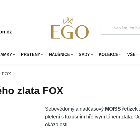
on.cz
RAMKY
PRSTENY
NÁUŠNICE
SADY
KOLEKCE
VŠE
ta FOX
ého zlata FOX
Sebevědomý a nadčasový
MOISS řetízek 
pletení s luxusním hřejivým tónem zlata. 
okázalosti.