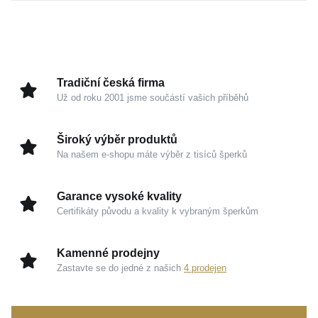
Tento jemný doplněk krásně splyne s pokožkou a
dodá dekoltu decentní, avšak nepřehlédnutelnou
jiskru.
Kouzlo v detailech
Tradiční česká firma
Už od roku 2001 jsme součástí vašich příběhů
Žluté zlato 585/1000:
Hřejivý a nadčasový drahý
kov, který vyniká prestižním vzhledem a uchovává
Široký výběr produktů
si svou trvalou hodnotu po celé generace.
Na našem e-shopu máte výběr z tisíců šperků
Design ROLO:
Ikonická kulatá očka zaručují
vysokou odolnost, pohodlné nošení a dokonalý
Garance vysoké kvality
třpyt z každého úhlu.
Certifikáty původu a kvality k vybraným šperkům
Univerzální elegance:
Šperk, který působí
přirozeně a žensky, ať už jej vynesete samotný,
Kamenné prodejny
nebo v kombinaci s oblíbeným přívěskem.
Zastavte se do jedné z našich
4 prodejen
Ať už hledáte kousek pro denní nošení, nebo
výjimečný dárek od srdce,
MOISS řetízek ze žlutého