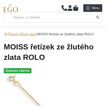
0
Menu
Hlavní kategorie
NÁHRDELNÍKY
Řetízky
Žluté zlato
MOISS řetízek ze žlutého zlata ROLO
PŘÍVĚSKY
MOISS řetízek ze žlutého
ŘETÍZKY
zlata ROLO
NÁRAMKY
Doprava zdarma
PRSTENY
NÁUŠNICE
SADY