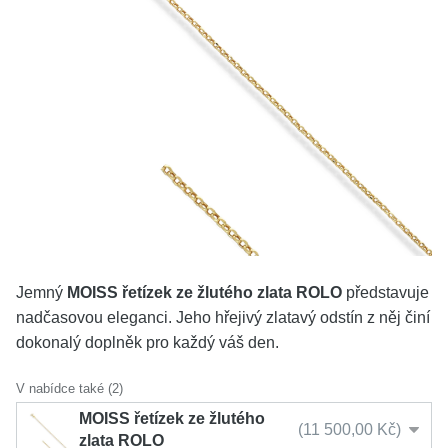
KOLEKCE
VŠE
O NÁS
BLOG
Vyberte region
Česko
Slovensko
Jemný
MOISS řetízek ze žlutého zlata ROLO
představuje
nadčasovou eleganci. Jeho hřejivý zlatavý odstín z něj činí
dokonalý doplněk pro každý váš den.
V nabídce také (2)
MOISS řetízek ze žlutého
11 500,00 Kč
zlata ROLO