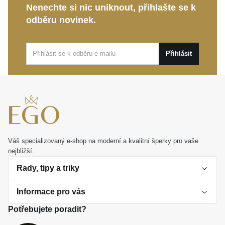
Nenechte si nic uniknout, přihlašte se k
zlata ROLO
bude vždy dokonalou volbou. Podtrhněte
odběru novinek.
svou osobnost šperkem, který s vámi bude sdílet
každý důležitý okamžik.
Přihlásit
Váš specializovaný e-shop na moderní a kvalitní šperky pro vaše
nejbližší.
Rady, tipy a triky
Informace pro vás
O perlách
Potřebujete poradit?
Jak vybrat perlový šperk
Doprava a platba Česká republika