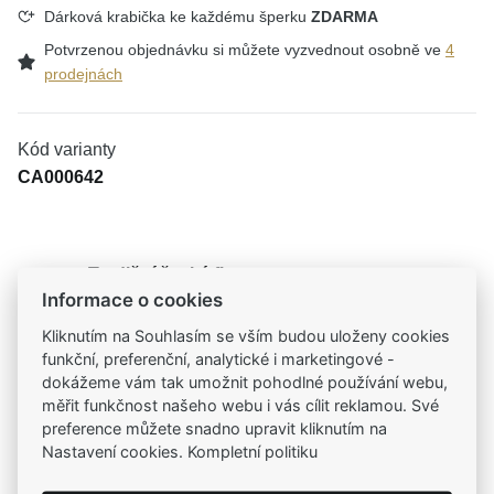
Dárková krabička ke každému šperku
ZDARMA
Potvrzenou objednávku si můžete vyzvednout osobně ve
4
prodejnách
Kód varianty
CA000642
Tradiční česká firma
Informace o cookies
Už od roku 2001 jsme součástí vašich příběhů
Kliknutím na Souhlasím se vším budou uloženy cookies
funkční, preferenční, analytické i marketingové -
Široký výběr produktů
dokážeme vám tak umožnit pohodlné používání webu,
Na našem e-shopu máte výběr z tisíců šperků
měřit funkčnost našeho webu i vás cílit reklamou. Své
preference můžete snadno upravit kliknutím na
Garance vysoké kvality
Nastavení cookies. Kompletní politiku
Certifikáty původu a kvality k vybraným šperkům