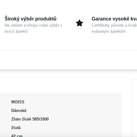
Široký výběr produktů
Garance vysoké kva
Na našem e-shopu máte výběr z
Certifikáty původu a kvali
tisíců šperků
vybraným šperkům
MOISS
Dámské
Zlato žluté 585/1000
žlutá
42 cm