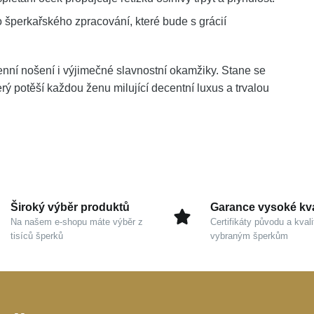
 šperkařského zpracování, které bude s grácií
enní nošení i výjimečné slavnostní okamžiky. Stane se
 potěší každou ženu milující decentní luxus a trvalou
Široký výběr produktů
Garance vysoké kva
Na našem e-shopu máte výběr z
Certifikáty původu a kvali
tisíců šperků
vybraným šperkům