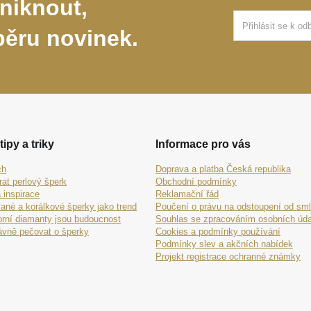
niknout,
běru novinek.
tipy a triky
Informace pro vás
ch
Doprava a platba Česká republika
rat perlový šperk
Obchodní podmínky
 inspirace
Reklamační řád
ané a korálkové šperky jako trend
Poučení o právu na odstoupení od sm
orní diamanty jsou budoucnost
Souhlas se zpracováním osobních úda
ávně pečovat o šperky
Cookies a podmínky používání
Podmínky slev a akčních nabídek
Projekt registrace ochranné známky