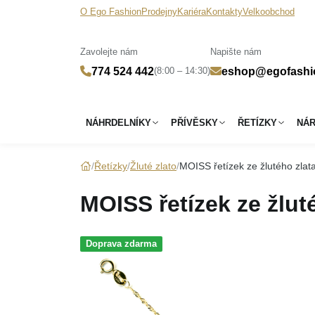
O Ego Fashion
Prodejny
Kariéra
Kontakty
Velkoobchod
Zavolejte nám
Napište nám
(8:00 – 14:30)
774 524 442
eshop@egofashi
NÁHRDELNÍKY
PŘÍVĚSKY
ŘETÍZKY
NÁ
Řetízky
Žluté zlato
MOISS řetízek ze žlutého zl
MOISS řetízek ze žlu
Doprava zdarma