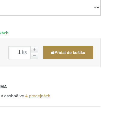
čkách
ks
Přidat do košíku
RMA
out osobně ve
4 prodejnách