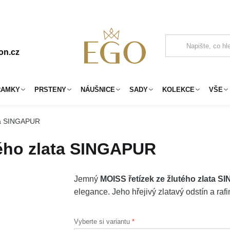
on.cz
RAMKY
PRSTENY
NÁUŠNICE
SADY
KOLEKCE
VŠE
ata SINGAPUR
tého zlata SINGAPUR
Jemný
MOISS řetízek ze žlutého zlata 
elegance. Jeho hřejivý zlatavý odstín a raf
Vyberte si variantu