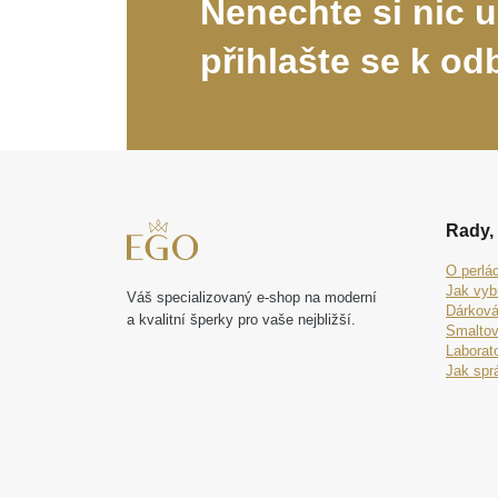
Nenechte si nic u
přihlašte se k od
Rady, 
O perlá
Jak vyb
Váš specializovaný e-shop na moderní
Dárková
a kvalitní šperky pro vaše nejbližší.
Smaltov
Laborat
Jak spr