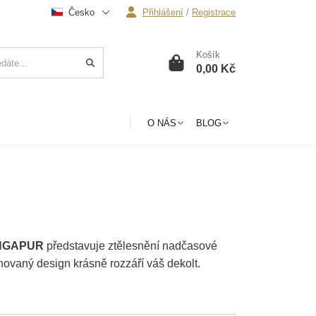
Česko
Přihlášení
/
Registrace
Košík
0
0,00 Kč
O NÁS
BLOG
SINGAPUR
představuje ztělesnění nadčasové
inovaný design krásně rozzáří váš dekolt.