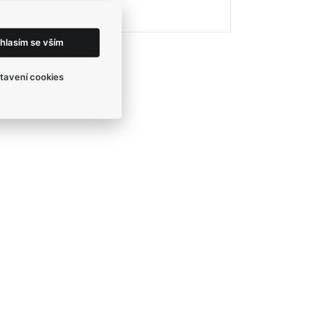
eshop@egofashion.cz
hlasím se vším
tavení cookies