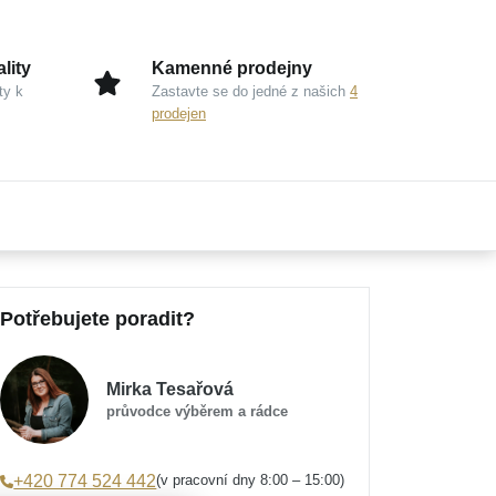
lity
Kamenné prodejny
ty k
Zastavte se do jedné z našich
4
prodejen
Potřebujete poradit?
Mirka Tesařová
průvodce výběrem a rádce
(v pracovní dny 8:00 – 15:00)
+420 774 524 442