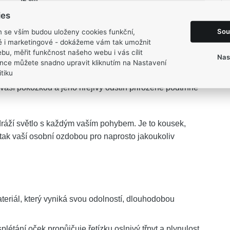
1,85 g
ies
Sou
m se vším budou uloženy cookies funkční,
ké i marketingové - dokážeme vám tak umožnit
bu, měřit funkčnost našeho webu i vás cílit
Nas
nce můžete snadno upravit kliknutím na Nastavení
tiku
APUR
přináší do vašich dnů dotek skutečné nadčasové
 vaší pokožkou a jeho hřejivý odstín přirozeně podtrhne
áží světlo s každým vaším pohybem. Je to kousek,
 tak vaší osobní ozdobou pro naprosto jakoukoliv
ateriál, který vyniká svou odolností, dlouhodobou
létání oček propůjčuje řetízku oslnivý třpyt a plynulost.