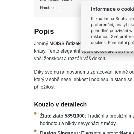
Hmotnost
Informace o cook
Kliknutím na Souhlasí
preferenční, analytic
Popis
pohodlné používání we
reklamou. Své prefere
cookies. Kompletní poli
Jemný
MOISS řetízek ze žlutého zlata SING
krásy. Tento elegantní šperk dokonale splyne s
vaši ženskost a rozzáří váš dekolt.
Díky svému rafinovanému zpracování jemně odr
který v sobě nese lehkost i noblesu, a stane se
příležitost.
Kouzlo v detailech
Žluté zlato 585/1000:
Tradiční a prestižní m
hodnotou a nikdy nevychází z módy.
Design Singapur:
Elegantní a promyšlené sp