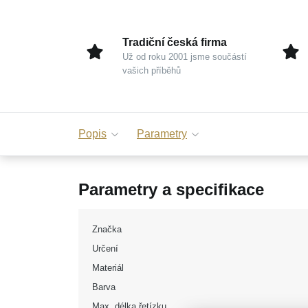
Tradiční česká firma
Už od roku 2001 jsme součástí
vašich příběhů
Popis
Parametry
Parametry a specifikace
Značka
Určení
Materiál
Barva
Max. délka řetízku