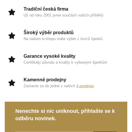
Tradiční česká firma
Už od roku 2001 jsme součástí vašich příběhů
Kouzlo v detailech
Žluté zlato 585/1000:
Tradiční drahý kov vyniká
Široký výběr produktů
svým hřejivým odstínem, zaručuje dlouhodobou
Na našem e-shopu máte výběr z tisíců šperků
hodnotu a nikdy nevychází z módy.
Oslnivý lesk:
Povrchová úprava dodává šperku
Garance vysoké kvality
luxusní vzhled a zajišťuje, že na ruce nádherně
Certifikáty původu a kvality k vybraným šperkům
vynikne.
Značková kvalita:
Kousek od renomované značky
Kamenné prodejny
MOISS představuje spojení precizního
Zastavte se do jedné z našich
4 prodejen
šperkařského umění a promyšlené elegance.
Tento zlatý náramek je ideální volbou pro celodenní
Nenechte si nic uniknout, přihlašte se k
nošení i jako krásný dárek, kterým potěšíte milovanou
odběru novinek.
osobu. Vyberte si šperk, který s vámi bude sdílet ty
nejkrásnější životní okamžiky.