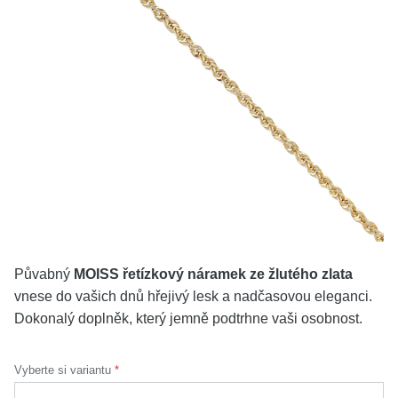
KOLEKCE
VŠE
O NÁS
BLOG
Vyberte region
Česko
Slovensko
Půvabný
MOISS řetízkový náramek ze žlutého zlata
vnese do vašich dnů hřejivý lesk a nadčasovou eleganci.
Dokonalý doplněk, který jemně podtrhne vaši osobnost.
Vyberte si variantu