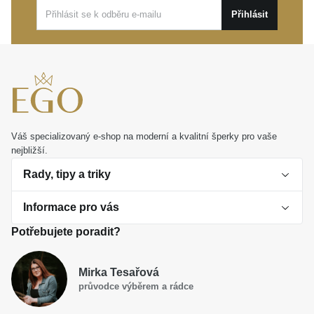
Přihlásit
Váš specializovaný e-shop na moderní a kvalitní šperky pro vaše
nejbližší.
Rady, tipy a triky
Informace pro vás
O perlách
Potřebujete poradit?
Jak vybrat perlový šperk
Doprava a platba Česká republika
Dárková inspirace
Mirka Tesařová
Obchodní podmínky
průvodce výběrem a rádce
Smaltované a korálkové šperky jako trend
Reklamační řád