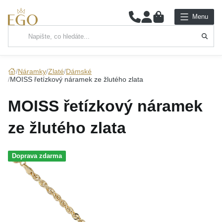
0
Menu
Hlavní kategorie
NÁHRDELNÍKY
Náramky
Zlaté
Dámské
MOISS řetízkový náramek ze žlutého zlata
PŘÍVĚSKY
MOISS řetízkový náramek
ŘETÍZKY
ze žlutého zlata
NÁRAMKY
Doprava zdarma
PRSTENY
NÁUŠNICE
SADY