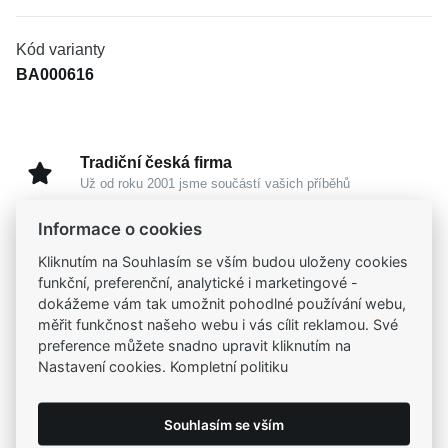
Kód varianty
BA000616
Tradiční česká firma
Už od roku 2001 jsme součástí vašich příběhů
Informace o cookies
Široký výběr produktů
Kliknutím na Souhlasím se vším budou uloženy cookies
Na našem e-shopu máte výběr z tisíců šperků
funkční, preferenční, analytické i marketingové -
dokážeme vám tak umožnit pohodlné používání webu,
Garance vysoké kvality
měřit funkčnost našeho webu i vás cílit reklamou. Své
Certifikáty původu a kvality k vybraným šperkům
preference můžete snadno upravit kliknutím na
Nastavení cookies. Kompletní politiku
Kamenné prodejny
Zastavte se do jedné z našich
4 prodejen
Souhlasím se vším