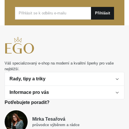
a maximální pohodlí při nošení.
Přihlásit
Tento nádherný šperk je nejen krásnou odměnou pro
vás samotné, ale také naprosto ideálním dárkem,
který vyjádří hlubokou emoci a zanechá trvalou
vzpomínku. Hodí se jak pro každodenní radost, tak
pro výjimečné slavnostní události.
Váš specializovaný e-shop na moderní a kvalitní šperky pro vaše
nejbližší.
Rady, tipy a triky
Informace pro vás
O perlách
Potřebujete poradit?
Jak vybrat perlový šperk
Doprava a platba Česká republika
Dárková inspirace
Mirka Tesařová
Obchodní podmínky
průvodce výběrem a rádce