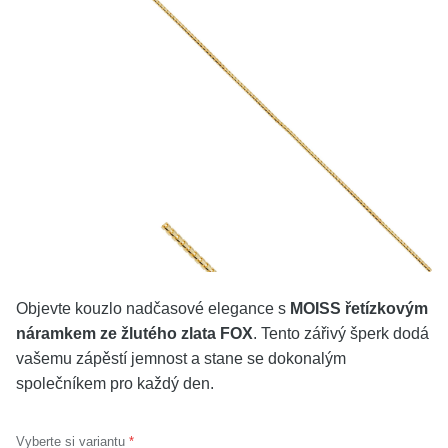
KOLEKCE
VŠE
O NÁS
BLOG
Vyberte region
Česko
Slovensko
Objevte kouzlo nadčasové elegance s
MOISS řetízkovým
náramkem ze žlutého zlata FOX
. Tento zářivý šperk dodá
vašemu zápěstí jemnost a stane se dokonalým
společníkem pro každý den.
Vyberte si variantu