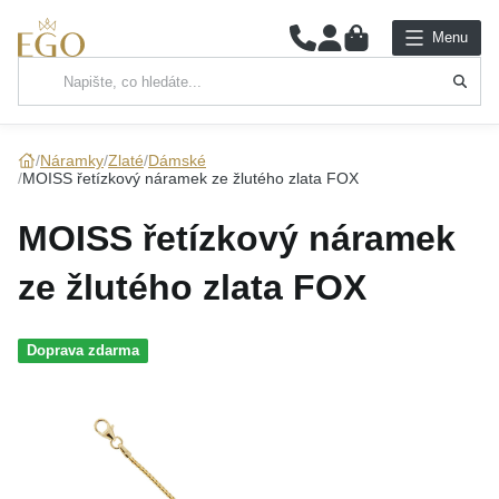
0
Menu
Hlavní kategorie
NÁHRDELNÍKY
Náramky
Zlaté
Dámské
MOISS řetízkový náramek ze žlutého zlata FOX
PŘÍVĚSKY
MOISS řetízkový náramek
ŘETÍZKY
ze žlutého zlata FOX
NÁRAMKY
Doprava zdarma
PRSTENY
NÁUŠNICE
SADY