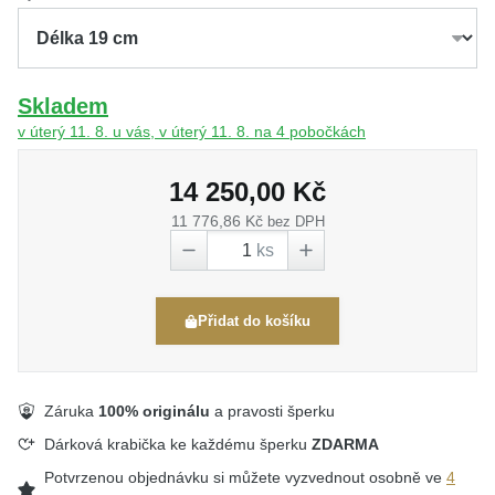
Skladem
v úterý 11. 8. u vás, v úterý 11. 8. na 4 pobočkách
14 250,00 Kč
11 776,86 Kč
bez DPH
ks
Přidat do košíku
Záruka
100% originálu
a pravosti šperku
Dárková krabička ke každému šperku
ZDARMA
Potvrzenou objednávku si můžete vyzvednout osobně ve
4