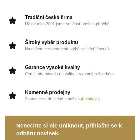
formálnímu pracovnímu outfitu nebo oblíbenému
volnočasovému svetru, vždy bude působit prestižně a
Tradiční česká firma
vysoce vkusně.
Už od roku 2001 jsme součástí vašich příběhů
Kouzlo v detailech
Široký výběr produktů
Na našem e-shopu máte výběr z tisíců šperků
Žluté zlato 585/1000:
Tradiční a prestižní drahý
kov, který si zachovává svou dlouhodobou hodnotu
Garance vysoké kvality
a nikdy nevychází z módy.
Certifikáty původu a kvality k vybraným šperkům
Hřejivý zlatavý odstín:
Působí mimořádně
luxusně a dokonale ladí s každým tónem pokožky,
Kamenné prodejny
kterému dodává jemnou záři.
Zastavte se do jedné z našich
4 prodejen
Vysoký lesk:
Zajišťuje, že náramek upoutá
pozornost elegantním odrazem světla při každém
pohybu vašeho zápěstí.
Nenechte si nic uniknout, přihlašte se k
Stylový design FOX:
Klasické řetízkové
odběru novinek.
provedení zaručuje přirozenou flexibilitu, odolnost