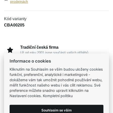
prodejnách
Kód varianty
CBA00205
Tradiční česká firma
Už od roku 2001 jsme součástí vašich příběhů
Informace o cookies
Široký výběr produktů
Kliknutím na Souhlasím se vším budou uloženy cookies
Na našem e-shopu máte výběr z tisíců šperků
funkční, preferenční, analytické i marketingové -
dokážeme vám tak umožnit pohodlné používání webu,
měřit funkčnost našeho webu i vás cílit reklamou. Své
Garance vysoké kvality
preference můžete snadno upravit kliknutím na
Certifikáty původu a kvality k vybraným šperkům
Nastavení cookies. Kompletní politiku
Kamenné prodejny
Souhlasím se vším