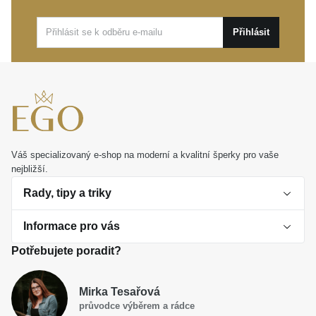
řetízkový náramek ze žlutého zlata NONNA
je
symbolem trvalé krásy, která potěší při každém
Přihlásit
pohledu.
Váš specializovaný e-shop na moderní a kvalitní šperky pro vaše
nejbližší.
Rady, tipy a triky
Informace pro vás
O perlách
Potřebujete poradit?
Jak vybrat perlový šperk
Doprava a platba Česká republika
Dárková inspirace
Mirka Tesařová
Obchodní podmínky
průvodce výběrem a rádce