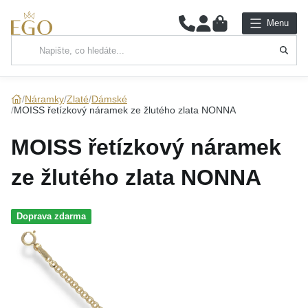
0
Menu
Hlavní kategorie
NÁHRDELNÍKY
Náramky
Zlaté
Dámské
MOISS řetízkový náramek ze žlutého zlata NONNA
PŘÍVĚSKY
MOISS řetízkový náramek
ŘETÍZKY
ze žlutého zlata NONNA
NÁRAMKY
Doprava zdarma
PRSTENY
NÁUŠNICE
SADY