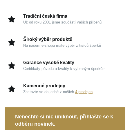
na zápěstí působil neuvěřitelně lehce, přirozeně a
sofistikovaně odrážel váš vytříbený vkus.
Tradiční česká firma
Už od roku 2001 jsme součástí vašich příběhů
Kouzlo v detailech
Široký výběr produktů
Žluté zlato 585/1000:
Klasický a vysoce odolný
Na našem e-shopu máte výběr z tisíců šperků
drahý kov, který si zachovává svou dlouhodobou
hodnotu a podmanivou krásu.
Garance vysoké kvality
Zářivý lesk:
Precizní povrchová úprava zachycuje
Certifikáty původu a kvality k vybraným šperkům
každý paprsek světla a dodává šperku
nepřehlédnutelnou jiskru.
Kamenné prodejny
Nadčasový design:
Čisté řetízkové provedení
Zastavte se do jedné z našich
4 prodejen
nikdy nevychází z módy a dokonale ladí s dalšími
oblíbenými doplňky.
Nenechte si nic uniknout, přihlašte se k
Udělejte radost sobě, nebo věnujte tento šperk jako
odběru novinek.
osobní dárek ženě, na které vám záleží.
MOISS