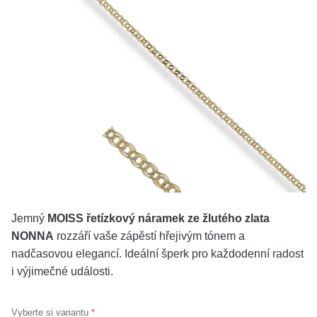
KOLEKCE
VŠE
O NÁS
BLOG
Vyberte region
Česko
Slovensko
Jemný
MOISS řetízkový náramek ze žlutého zlata
NONNA
rozzáří vaše zápěstí hřejivým tónem a
nadčasovou elegancí. Ideální šperk pro každodenní radost
i výjimečné události.
Vyberte si variantu