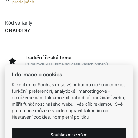
prodejnách
Kód varianty
CBA00197
Tradiční česká firma
Už od roku 2001 jsme součástí vašich příběhů
Informace o cookies
Široký výběr produktů
Kliknutím na Souhlasím se vším budou uloženy cookies
Na našem e-shopu máte výběr z tisíců šperků
funkční, preferenční, analytické i marketingové -
dokážeme vám tak umožnit pohodlné používání webu,
měřit funkčnost našeho webu i vás cílit reklamou. Své
Garance vysoké kvality
preference můžete snadno upravit kliknutím na
Certifikáty původu a kvality k vybraným šperkům
Nastavení cookies. Kompletní politiku
Kamenné prodejny
Souhlasím se vším