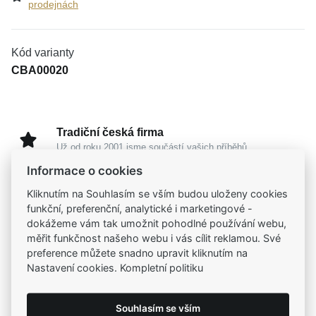
prodejnách
Kód varianty
CBA00020
Tradiční česká firma
Už od roku 2001 jsme součástí vašich příběhů
Informace o cookies
Široký výběr produktů
Kliknutím na Souhlasím se vším budou uloženy cookies
Na našem e-shopu máte výběr z tisíců šperků
funkční, preferenční, analytické i marketingové -
dokážeme vám tak umožnit pohodlné používání webu,
měřit funkčnost našeho webu i vás cílit reklamou. Své
Garance vysoké kvality
preference můžete snadno upravit kliknutím na
Certifikáty původu a kvality k vybraným šperkům
Nastavení cookies. Kompletní politiku
Kamenné prodejny
Souhlasím se vším