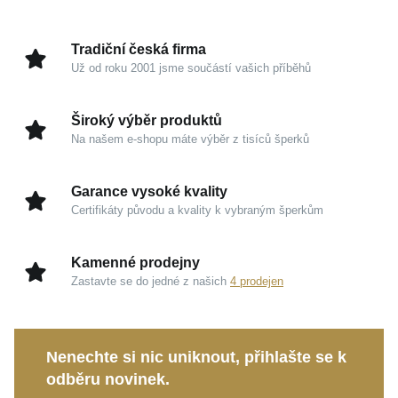
Kouzlo v detailech
Žluté zlato 585/1000:
Tradiční a prestižní drahý
Tradiční česká firma
kov s hřejivým odstínem si uchovává svou hodnotu
Už od roku 2001 jsme součástí vašich příběhů
i krásu, nikdy nevychází z módy a zaručuje
mimořádnou odolnost.
Široký výběr produktů
Na našem e-shopu máte výběr z tisíců šperků
Zrcadlový lesk:
Pečlivá povrchová úprava
zachytává každý paprsek světla, čímž umocňuje
prémiový dojem a ženskou jemnost celého šperku.
Garance vysoké kvality
Certifikáty původu a kvality k vybraným šperkům
Nadčasový styl:
Specifická struktura řetízku
dodává doplňku vizuální lehkost a dýchá z ní pocit
skutečné výjimečnosti.
Kamenné prodejny
Zastavte se do jedné z našich
4 prodejen
Zvolte tento krásný šperk značky
MOISS
jako
vyjádření vlastního vkusu, nebo jím formou osobního
dárku potěšte výjimečnou ženu ve svém okolí.
Nenechte si nic uniknout, přihlašte se k
Náramek skvěle vynikne jak samostatně, tak i v jemné
odběru novinek.
harmonii s vašimi dalšími oblíbenými klenoty.