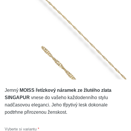
KOLEKCE
VŠE
O NÁS
BLOG
Vyberte region
Česko
Slovensko
Jemný
MOISS řetízkový náramek ze žlutého zlata
SINGAPUR
vnese do vašeho každodenního stylu
nadčasovou eleganci. Jeho třpytivý lesk dokonale
podtrhne přirozenou ženskost.
Vyberte si variantu