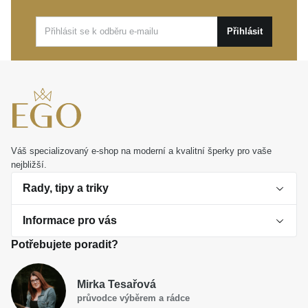
Přihlásit
Váš specializovaný e-shop na moderní a kvalitní šperky pro vaše
nejbližší.
Rady, tipy a triky
Informace pro vás
O perlách
Potřebujete poradit?
Jak vybrat perlový šperk
Doprava a platba Česká republika
Dárková inspirace
Mirka Tesařová
Obchodní podmínky
průvodce výběrem a rádce