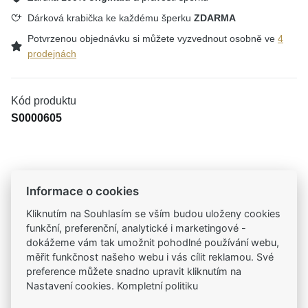
Dárková krabička ke každému šperku
ZDARMA
Potvrzenou objednávku si můžete vyzvednout osobně ve
4
prodejnách
Kód produktu
S0000605
Tradiční česká firma
Informace o cookies
Už od roku 2001 jsme součástí vašich příběhů
Kliknutím na Souhlasím se vším budou uloženy cookies
funkční, preferenční, analytické i marketingové -
Široký výběr produktů
dokážeme vám tak umožnit pohodlné používání webu,
Na našem e-shopu máte výběr z tisíců šperků
měřit funkčnost našeho webu i vás cílit reklamou. Své
preference můžete snadno upravit kliknutím na
Nastavení cookies. Kompletní politiku
Garance vysoké kvality
Certifikáty původu a kvality k vybraným šperkům