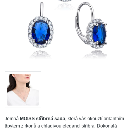
KOLEKCE
VŠE
O NÁS
BLOG
Vyberte region
Česko
Slovensko
Jemná
MOISS stříbrná sada
, která vás okouzlí brilantním
třpytem zirkonů a chladivou elegancí stříbra. Dokonalá