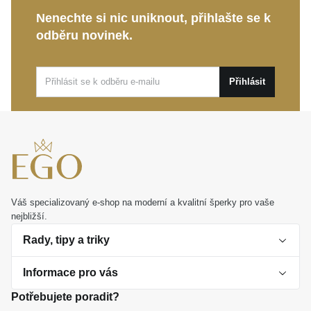
Nenechte si nic uniknout, přihlašte se k
Tato
MOISS stříbrná sada
je krásným vyjádřením
odběru novinek.
diskrétního luxusu, který spolehlivě rozzáří vaše
běžné dny i slavnostní večery. Představuje také
ideální a nanejvýš osobní dárek, jenž obdarované
Přihlásit
beze slov připomene její jedinečnost.
Váš specializovaný e-shop na moderní a kvalitní šperky pro vaše
nejbližší.
Rady, tipy a triky
Informace pro vás
O perlách
Potřebujete poradit?
Jak vybrat perlový šperk
Doprava a platba Česká republika