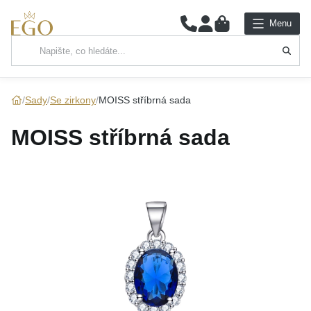
0
Menu
Hlavní kategorie
NÁHRDELNÍKY
Sady
Se zirkony
MOISS stříbrná sada
PŘÍVĚSKY
MOISS stříbrná sada
ŘETÍZKY
NÁRAMKY
PRSTENY
NÁUŠNICE
SADY