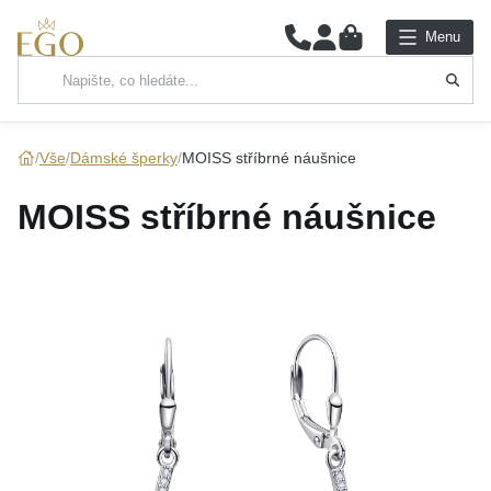
0
Menu
Hlavní kategorie
NÁHRDELNÍKY
Vše
Dámské šperky
MOISS stříbrné náušnice
PŘÍVĚSKY
MOISS stříbrné náušnice
ŘETÍZKY
NÁRAMKY
PRSTENY
NÁUŠNICE
SADY