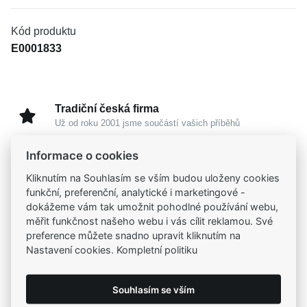
Kód produktu
E0001833
Tradiční česká firma
Už od roku 2001 jsme součástí vašich příběhů
Informace o cookies
Široký výběr produktů
Kliknutím na Souhlasím se vším budou uloženy cookies
Na našem e-shopu máte výběr z tisíců šperků
funkční, preferenční, analytické i marketingové -
dokážeme vám tak umožnit pohodlné používání webu,
Garance vysoké kvality
měřit funkčnost našeho webu i vás cílit reklamou. Své
Certifikáty původu a kvality k vybraným šperkům
preference můžete snadno upravit kliknutím na
Nastavení cookies. Kompletní politiku
Kamenné prodejny
Zastavte se do jedné z našich
4 prodejen
Souhlasím se vším