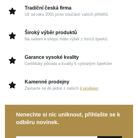
Hmotnost
1,45 g
dojmem naprosté studiové dokonalosti.
Tradiční česká firma
Už od roku 2001 jsme součástí vašich příběhů
Kouzlo v detailech
Široký výběr produktů
Ušlechtilý materiál:
Prvotřídní stříbro s
Na našem e-shopu máte výběr z tisíců šperků
rhodiováním garantuje zářivý zrcadlový odlesk a
hedvábně hladký povrch.
Garance vysoké kvality
Oslnivá hra světla:
Pečlivě osazený zirkon odráží
Certifikáty původu a kvality k vybraným šperkům
dopadající paprsky s mimořádnou brilancí a
dodává šperku jemný třpyt.
Kamenné prodejny
Visací design (40 mm):
Elegantní délka
Zastavte se do jedné z našich
4 prodejen
propůjčuje tváři sofistikovanost, zatímco nepatrná
hmotnost (1,45 g) slibuje absolutní lehkost nošení.
Bezpečné zapínání:
Oblíbená dámská klapka
Nenechte si nic uniknout, přihlašte se k
zajišťuje velmi pohodlnou manipulaci a jistotu, že
odběru novinek.
klenot zůstane vždy bezpečně na svém místě.