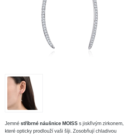
KOLEKCE
VŠE
O NÁS
BLOG
Vyberte region
Česko
Slovensko
Jemné
stříbrné náušnice MOISS
s jiskřivým zirkonem,
které opticky prodlouží vaši šíji. Zosobňují chladivou