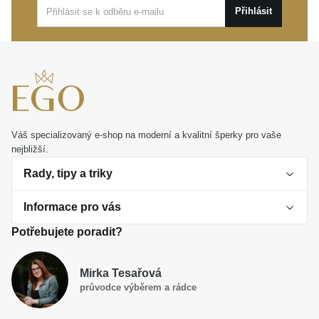
Tyto nádherné
MOISS stříbrné náušnice
jsou ideální
Přihlásit
volbou pro slavnostní okamžiky, ale i jako
sebevědomý doplněk vašeho výraznějšího
každodenního stylu. Představují také
nezapomenutelný dárek, kterým dokonale vyjádříte
obdiv k jedinečné kráse.
Váš specializovaný e-shop na moderní a kvalitní šperky pro vaše
nejbližší.
Rady, tipy a triky
Informace pro vás
O perlách
Potřebujete poradit?
Jak vybrat perlový šperk
Doprava a platba Česká republika
Dárková inspirace
Mirka Tesařová
Obchodní podmínky
průvodce výběrem a rádce
Smaltované a korálkové šperky jako trend
Reklamační řád