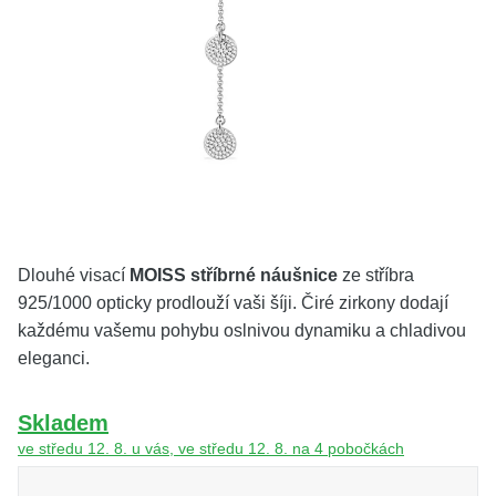
KOLEKCE
VŠE
O NÁS
BLOG
Vyberte region
Česko
Slovensko
Dlouhé visací
MOISS stříbrné náušnice
ze stříbra
925/1000 opticky prodlouží vaši šíji. Čiré zirkony dodají
každému vašemu pohybu oslnivou dynamiku a chladivou
eleganci.
Skladem
ve středu 12. 8. u vás, ve středu 12. 8. na 4 pobočkách