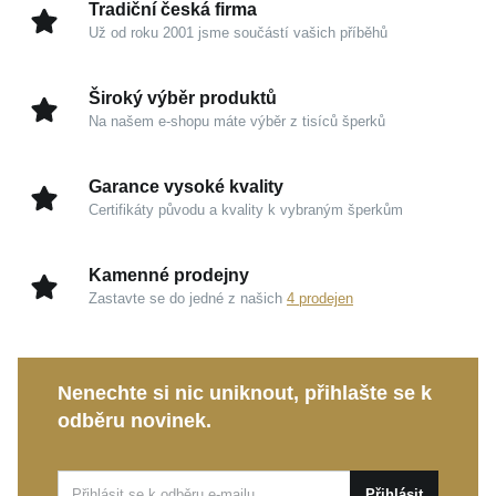
Tradiční česká firma
Úprava
Lesk, Rhodium
Už od roku 2001 jsme součástí vašich příběhů
Hmotnost
1,55 g
Široký výběr produktů
Na našem e-shopu máte výběr z tisíců šperků
Garance vysoké kvality
Certifikáty původu a kvality k vybraným šperkům
Kamenné prodejny
Zastavte se do jedné z našich
4 prodejen
Nenechte si nic uniknout, přihlašte se k
odběru novinek.
Přihlásit