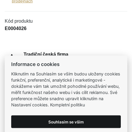
prodejnách
Kód produktu
E0004026
Tradiční česká firma
Už od roku 2001 jsme součástí vašich příběhů
Informace o cookies
Kliknutím na Souhlasím se vším budou uloženy cookies
Široký výběr produktů
funkční, preferenční, analytické i marketingové -
Na našem e-shopu máte výběr z tisíců šperků
dokážeme vám tak umožnit pohodlné používání webu,
měřit funkčnost našeho webu i vás cílit reklamou. Své
preference můžete snadno upravit kliknutím na
Garance vysoké kvality
Nastavení cookies. Kompletní politiku
Certifikáty původu a kvality k vybraným šperkům
Souhlasím se vším
Kamenné prodejny
Zastavte se do jedné z našich
4 prodejen