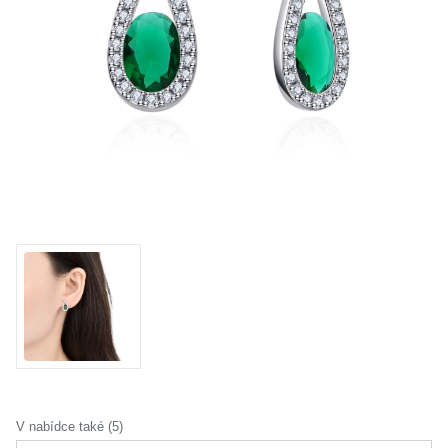
KOLEKCE
VŠE
O NÁS
BLOG
Vyberte region
Česko
Slovensko
V nabídce také (5)