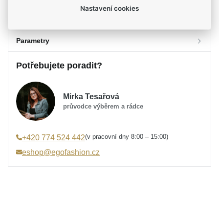
Nastavení cookies
Parametry
Potřebujete poradit?
Parametry a specifikace
Určení
Dámské
Mirka Tesařová
Materiál
Stříbro 925/1000
průvodce výběrem a rádce
Značka
MOISS
Typ náušnic
Pecky
(v pracovní dny 8:00 – 15:00)
+420 774 524 442
Typ zapínání
Puzeta
eshop@egofashion.cz
Výška náušnice
14 mm
Šířka náušnice
7 mm
Osazení
Zirkon
Specifikace kamene
Zirkon syntetický
Barva
čirá, stříbrná, zelená