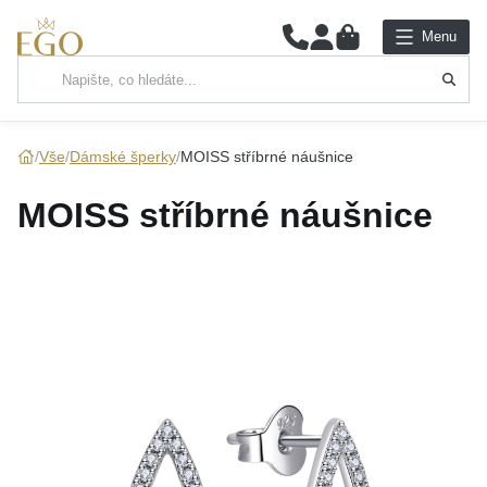
0
Menu
Hlavní kategorie
NÁHRDELNÍKY
Vše
Dámské šperky
MOISS stříbrné náušnice
PŘÍVĚSKY
MOISS stříbrné náušnice
ŘETÍZKY
NÁRAMKY
PRSTENY
NÁUŠNICE
SADY