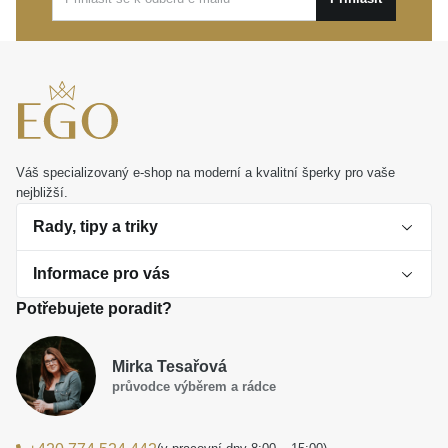
Váš specializovaný e-shop na moderní a kvalitní šperky pro vaše
nejbližší.
Rady, tipy a triky
Informace pro vás
O perlách
Potřebujete poradit?
Jak vybrat perlový šperk
Doprava a platba Česká republika
Dárková inspirace
Mirka Tesařová
Obchodní podmínky
průvodce výběrem a rádce
Smaltované a korálkové šperky jako trend
Reklamační řád