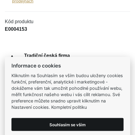
prodejnách
Kód produktu
E0004153
Tradiční česká firma
Už od roku 2001 jsme součástí vašich příběhů
Informace o cookies
Kliknutím na Souhlasím se vším budou uloženy cookies
Široký výběr produktů
funkční, preferenční, analytické i marketingové -
Na našem e-shopu máte výběr z tisíců šperků
dokážeme vám tak umožnit pohodlné používání webu,
měřit funkčnost našeho webu i vás cílit reklamou. Své
preference můžete snadno upravit kliknutím na
Garance vysoké kvality
Nastavení cookies. Kompletní politiku
Certifikáty původu a kvality k vybraným šperkům
Souhlasím se vším
Kamenné prodejny
Zastavte se do jedné z našich
4 prodejen