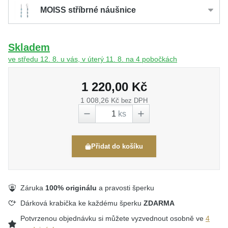
MOISS stříbrné náušnice
Skladem
ve středu 12. 8. u vás, v úterý 11. 8. na 4 pobočkách
1 220,00 Kč
1 008,26 Kč
bez DPH
ks
Přidat do košíku
Záruka
100% originálu
a pravosti šperku
Dárková krabička ke každému šperku
ZDARMA
Potvrzenou objednávku si můžete vyzvednout osobně ve
4