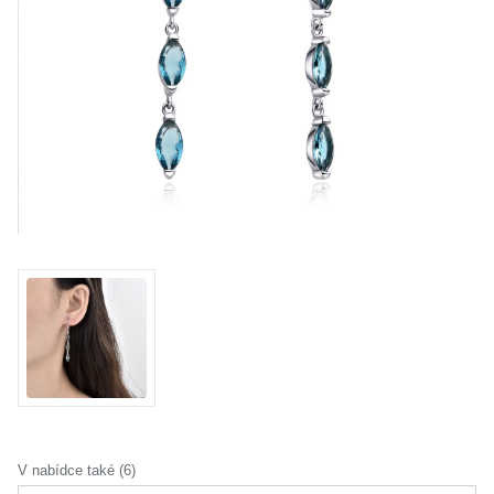
KOLEKCE
VŠE
O NÁS
BLOG
Vyberte region
Česko
Slovensko
V nabídce také (6)