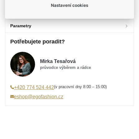
Nastavení cookies
Parametry
Potřebujete poradit?
Parametry a specifikace
Určení
Dámské
Mirka Tesařová
Materiál
Stříbro 925/1000
průvodce výběrem a rádce
Značka
MOISS
Typ náušnic
Visací
(v pracovní dny 8:00 – 15:00)
+420 774 524 442
Typ zapínání
Klapka - dámský patent
eshop@egofashion.cz
Výška náušnice
51 mm
Šířka náušnice
4 mm
Osazení
Zirkon
Specifikace kamene
Zirkon syntetický
Barva
modrá, stříbrná