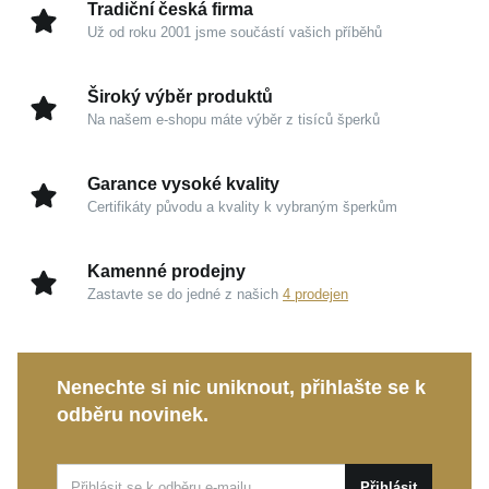
Tradiční česká firma
Úprava
Lesk, Rhodium
Už od roku 2001 jsme součástí vašich příběhů
Hmotnost
2,7 g
Široký výběr produktů
Na našem e-shopu máte výběr z tisíců šperků
Garance vysoké kvality
Certifikáty původu a kvality k vybraným šperkům
Kamenné prodejny
Zastavte se do jedné z našich
4 prodejen
Nenechte si nic uniknout, přihlašte se k
odběru novinek.
Přihlásit