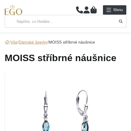
0
Menu
Hlavní kategorie
NÁHRDELNÍKY
Vše
Dámské šperky
MOISS stříbrné náušnice
PŘÍVĚSKY
MOISS stříbrné náušnice
ŘETÍZKY
NÁRAMKY
PRSTENY
NÁUŠNICE
SADY