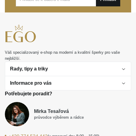
Váš specializovaný e-shop na moderní a kvalitní šperky pro vaše
nejbližší.
Rady, tipy a triky
Informace pro vás
O perlách
Potřebujete poradit?
Jak vybrat perlový šperk
Doprava a platba Česká republika
Dárková inspirace
Mirka Tesařová
Obchodní podmínky
průvodce výběrem a rádce
Smaltované a korálkové šperky jako trend
Reklamační řád